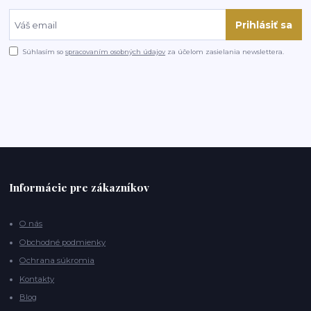
Prihlásiť sa
Súhlasím so
spracovaním osobných údajov
za účelom zasielania newslettera.
Informácie pre zákazníkov
O nás
Obchodné podmienky
Ochrana súkromia
Kontakty
Blog