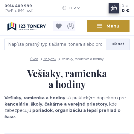
0914 409 999
0
ks
EUR
0 €
(Po-Pia, 8-14 hod.)
Menu
Hľadať
Úvod
Nábytok
Vešiaky, ramienka a hodiny
Vešiaky, ramienka
a hodiny
Vešiaky, ramienka a hodiny
sú praktickým doplnkom pre
kancelárie, školy, čakárne a verejné priestory
, kde
zabezpečujú
poriadok, organizáciu a lepší prehľad o
čase
.