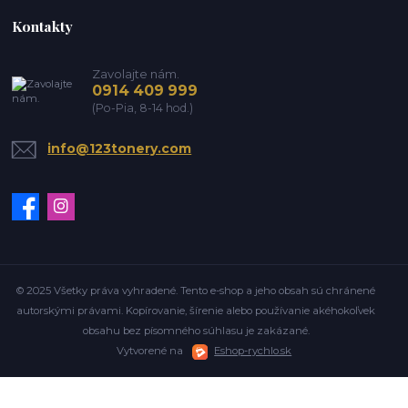
Kontakty
Zavolajte nám.
0914 409 999
(Po-Pia, 8-14 hod.)
info@123tonery.com
© 2025 Všetky práva vyhradené. Tento e-shop a jeho obsah sú chránené
autorskými právami. Kopírovanie, šírenie alebo používanie akéhokoľvek
obsahu bez písomného súhlasu je zakázané.
Vytvorené na
Eshop-rychlo.sk