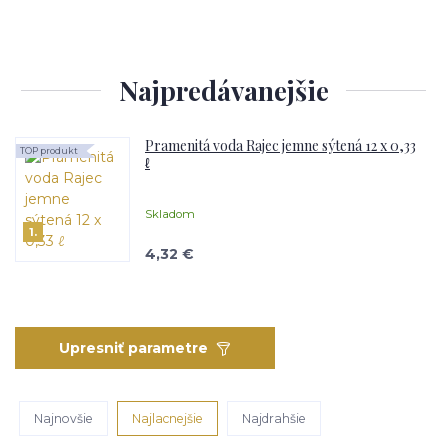
Najpredávanejšie
Pramenitá voda Rajec jemne sýtená 12 x 0,33
TOP produkt
ℓ
Skladom
1.
4,32 €
Upresniť parametre
Najnovšie
Najlacnejšie
Najdrahšie