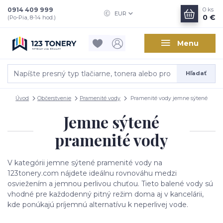
0914 409 999
0
ks
EUR
0 €
(Po-Pia, 8-14 hod.)
Menu
Hľadať
Úvod
Občerstvenie
Pramenité vody
Pramenité vody jemne sýtené
Jemne sýtené
pramenité vody
V kategórii jemne sýtené pramenité vody na
123tonery.com
nájdete ideálnu rovnováhu medzi
osviežením a jemnou perlivou chuťou. Tieto balené vody sú
vhodné pre každodenný pitný režim doma aj v kancelárii,
kde ponúkajú príjemnú alternatívu k neperlivej vode.