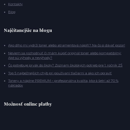
Kontakty
Blog
Najčítanejšie na blogu
Ako dlho mi vydrží toner alebo atramentová náplň? Na čo si dávať pozor!
Neviem sa rozhodnúť či mám kúpiť originál toner alebo kompatibilný:
Aké sú výhody a nevýhody?
Čo potrebuje prvák do školy? Zoznam školských potrieb pre 1. ročník ZŠ
Top 5 najbežnejších chýb pri používaní tlačiarní a ako ich opraviť
Tonery a náplne PREMIUM – profesionálna kvalita, ktorá šetrí až 70 %
nákladov
Možnosť online platby