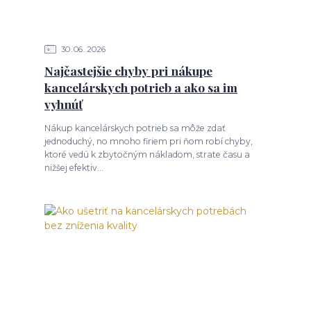
30
06
2026
Najčastejšie chyby pri nákupe
kancelárskych potrieb a ako sa im
vyhnúť
Nákup kancelárskych potrieb sa môže zdať
jednoduchý, no mnoho firiem pri ňom robí chyby,
ktoré vedú k zbytočným nákladom, strate času a
nižšej efektiv...