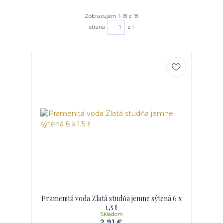
Zobrazujem 1-18 z 18
strana
z 1
Pramenitá voda Zlatá studňa jemne sýtená 6 x
1,5 ℓ
Skladom
2,91 €