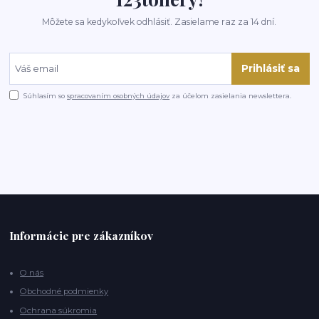
Môžete sa kedykoľvek odhlásiť. Zasielame raz za 14 dní.
Prihlásiť sa
Súhlasím so
spracovaním osobných údajov
za účelom zasielania newslettera.
Informácie pre zákazníkov
O nás
Obchodné podmienky
Ochrana súkromia