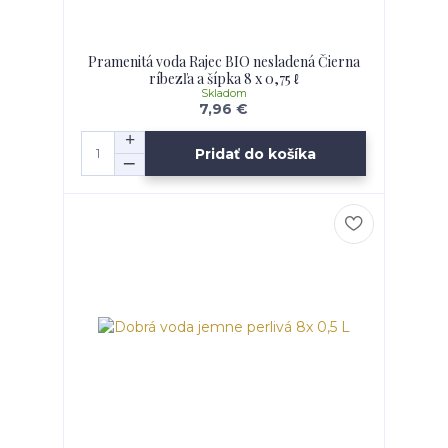
Pramenitá voda Rajec BIO nesladená Čierna
ríbezľa a šípka 8 x 0,75 ℓ
Skladom
7,96 €
Pridať do košíka