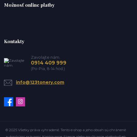
Možnosť online platby
Kontakty
Zavolajte nám.
0914 409 999
(Po-Pia, 8-14 hod.)
info@123tonery.com
© 2025 Všetky práva vyhradené. Tento e-shop a jeho obsah sú chránené
autorskými právami. Kopírovanie, šírenie alebo používanie akéhokoľvek