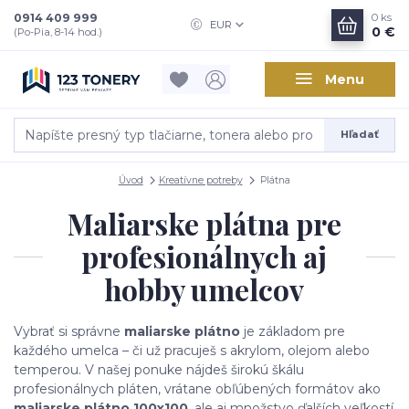
0914 409 999
0
ks
EUR
0 €
(Po-Pia, 8-14 hod.)
Menu
Hľadať
Úvod
Kreatívne potreby
Plátna
Maliarske plátna pre
profesionálnych aj
hobby umelcov
Vybrať si správne
maliarske plátno
je základom pre
každého umelca – či už pracuješ s akrylom, olejom alebo
temperou. V našej ponuke nájdeš širokú škálu
profesionálnych pláten, vrátane obľúbených formátov ako
maliarske plátno 100x100
, ale aj množstvo ďalších veľkostí