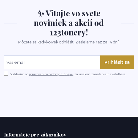
✨ Vitajte vo svete
noviniek a akcií od
123tonery!
Môžete sa kedykoľvek odhlásiť. Zasielame raz za 14 dní.
Prihlásiť sa
Súhlasím so
spracovaním osobných údajov
za účelom zasielania newslettera.
Informácie pre zákazníkov