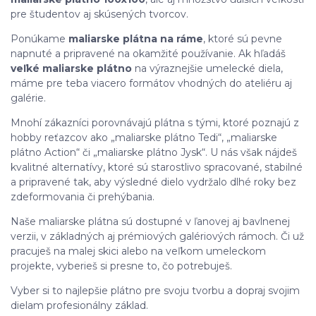
pre študentov aj skúsených tvorcov.
Ponúkame
maliarske plátna na ráme
, ktoré sú pevne
napnuté a pripravené na okamžité používanie. Ak hľadáš
veľké maliarske plátno
na výraznejšie umelecké diela,
máme pre teba viacero formátov vhodných do ateliéru aj
galérie.
Mnohí zákazníci porovnávajú plátna s tými, ktoré poznajú z
hobby reťazcov ako „maliarske plátno Tedi“, „maliarske
plátno Action“ či „maliarske plátno Jysk“. U nás však nájdeš
kvalitné alternatívy, ktoré sú starostlivo spracované, stabilné
a pripravené tak, aby výsledné dielo vydržalo dlhé roky bez
zdeformovania či prehýbania.
Naše maliarske plátna sú dostupné v ľanovej aj bavlnenej
verzii, v základných aj prémiových galériových rámoch. Či už
pracuješ na malej skici alebo na veľkom umeleckom
projekte, vyberieš si presne to, čo potrebuješ.
Vyber si to najlepšie plátno pre svoju tvorbu a dopraj svojim
dielam profesionálny základ.