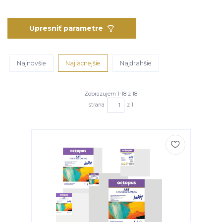
Upresniť parametre
Najnovšie
Najlacnejšie
Najdrahšie
Zobrazujem 1-18 z 18
strana
z 1