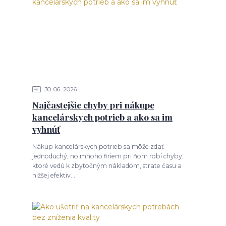
30
06
2026
Najčastejšie chyby pri nákupe
kancelárskych potrieb a ako sa im
vyhnúť
Nákup kancelárskych potrieb sa môže zdať
jednoduchý, no mnoho firiem pri ňom robí chyby,
ktoré vedú k zbytočným nákladom, strate času a
nižšej efektiv...