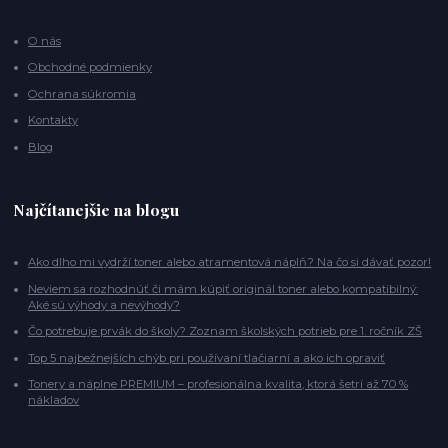
O nás
Obchodné podmienky
Ochrana súkromia
Kontakty
Blog
Najčítanejšie na blogu
Ako dlho mi vydrží toner alebo atramentová náplň? Na čo si dávať pozor!
Neviem sa rozhodnúť či mám kúpiť originál toner alebo kompatibilný:
Aké sú výhody a nevýhody?
Čo potrebuje prvák do školy? Zoznam školských potrieb pre 1. ročník ZŠ
Top 5 najbežnejších chýb pri používaní tlačiarní a ako ich opraviť
Tonery a náplne PREMIUM – profesionálna kvalita, ktorá šetrí až 70 %
nákladov