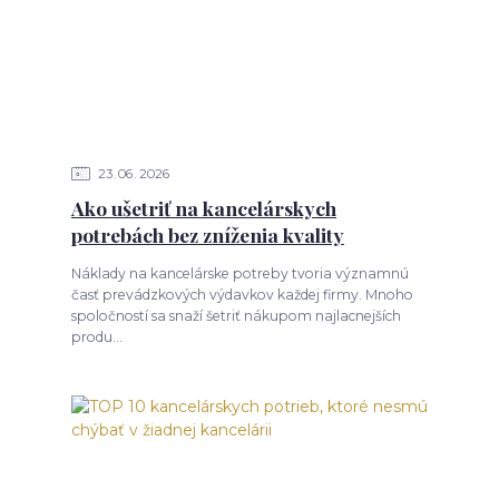
23
06
2026
Ako ušetriť na kancelárskych
potrebách bez zníženia kvality
Náklady na kancelárske potreby tvoria významnú
časť prevádzkových výdavkov každej firmy. Mnoho
spoločností sa snaží šetriť nákupom najlacnejších
produ...