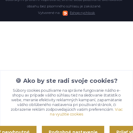
obsahu bez písomného súhlasu je zakázané.
Vytvorené na
Eshop-rychlo.sk
🍪 Ako by ste radi svoje cookies?
Súbory cookies používame na správne fungovanie nášho e-
shopu av prípade vášho súhlasu tiež na sledovanie štatistík o
webe, meranie efektivity reklamných kampaní, zapamätanie
vášho obľúbeného nastavenia pri používaní stránok, či
zobrazenie reklám zodpovedajúcich vašim preferenciám.
Viac
na využitie cookies
ať nevyhnutné
Podrobné nastavenie
Prijať 