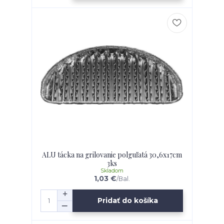
ALU tácka na grilovanie polguľatá 30,6x17cm
3ks
Skladom
1,03 €
/
Bal.
Pridať do košíka