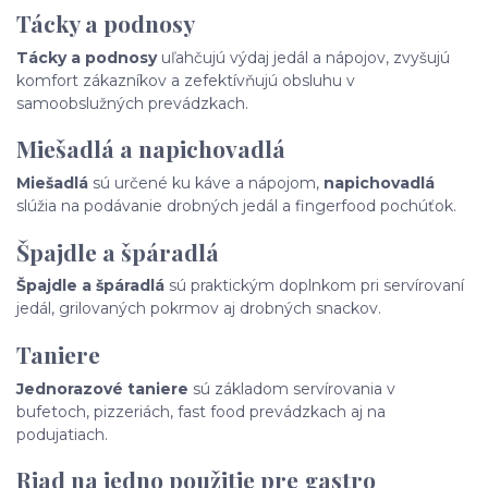
Tácky a podnosy
Tácky a podnosy
uľahčujú výdaj jedál a nápojov, zvyšujú
komfort zákazníkov a zefektívňujú obsluhu v
samoobslužných prevádzkach.
Miešadlá a napichovadlá
Miešadlá
sú určené ku káve a nápojom,
napichovadlá
slúžia na podávanie drobných jedál a fingerfood pochúťok.
Špajdle a špáradlá
Špajdle a špáradlá
sú praktickým doplnkom pri servírovaní
jedál, grilovaných pokrmov aj drobných snackov.
Taniere
Jednorazové taniere
sú základom servírovania v
bufetoch, pizzeriách, fast food prevádzkach aj na
podujatiach.
Riad na jedno použitie pre gastro