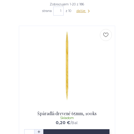
Zobrazujem 1-20 z 186
strana
z 10
ďalšie
Špáradlá drevené 65mm, 100ks
Skladom
0,20 €
/
Bal.