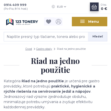
0914 409 999
0
ks
EUR
0 €
(Po-Pia, 8-14 hod.)
Menu
Hľadať
Úvod
Gastro obaly
Riad na jedno použitie
Riad na jedno
použitie
Kategória
Riad na jedno použitie
je určená pre gastro
prevádzky, ktoré potrebujú
praktické, hygienické a
rýchle riešenia na servírovanie jedál a nápojov
.
Jednorazový riad výrazne zjednodušuje obsluhu,
minimalizuje potrebu umývania a zvyšuje efektivitu
každodennej prevádzky.