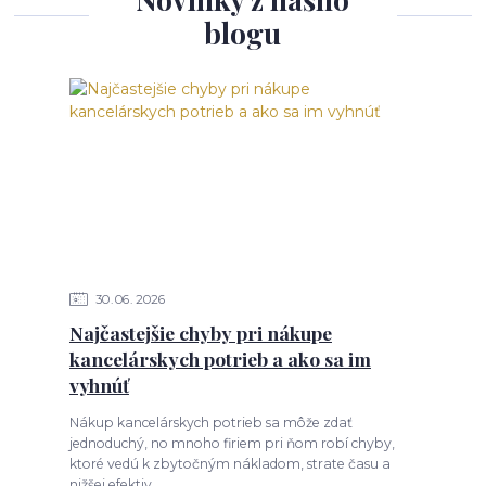
blogu
30
06
2026
Najčastejšie chyby pri nákupe
kancelárskych potrieb a ako sa im
vyhnúť
Nákup kancelárskych potrieb sa môže zdať
jednoduchý, no mnoho firiem pri ňom robí chyby,
ktoré vedú k zbytočným nákladom, strate času a
nižšej efektiv...