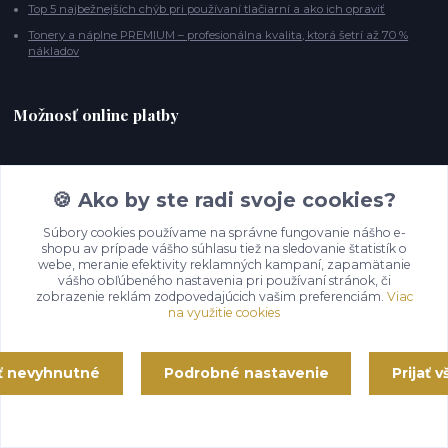
Top 5 najbežnejších chýb pri používaní tlačiarní a ako ich opraviť
Tonery a náplne PREMIUM – profesionálna kvalita, ktorá šetrí až 70 %
nákladov
Možnosť online platby
🍪 Ako by ste radi svoje cookies?
Kontakty
Súbory cookies používame na správne fungovanie nášho e-
shopu av prípade vášho súhlasu tiež na sledovanie štatistík o
webe, meranie efektivity reklamných kampaní, zapamätanie
vášho obľúbeného nastavenia pri používaní stránok, či
Zavolajte nám.
zobrazenie reklám zodpovedajúcich vašim preferenciám.
Viac
0914 409 999
na využitie cookies
(Po-Pia, 8-14 hod.)
info@123tonery.com
ať nevyhnutné
Podrobné nastavenie
Prijať 