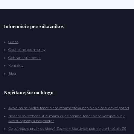
Informácie pre zákazníkov
O nás
Obchodné podmienky
Ochrana súkromia
Kontakty
Blog
Najčítanejšie na blogu
Ako dlho mi vydrží toner alebo atramentová náplň? Na čo si dávať pozor!
Neviem sa rozhodnúť či mám kúpiť originál toner alebo kompatibilný:
Aké sú výhody a nevýhody?
Čo potrebuje prvák do školy? Zoznam školských potrieb pre 1. ročník ZŠ