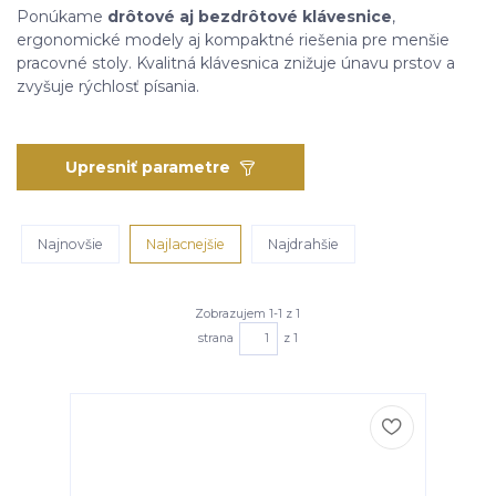
Ponúkame
drôtové aj bezdrôtové klávesnice
,
ergonomické modely aj kompaktné riešenia pre menšie
pracovné stoly. Kvalitná klávesnica znižuje únavu prstov a
zvyšuje rýchlosť písania.
Upresniť parametre
Najnovšie
Najlacnejšie
Najdrahšie
Zobrazujem 1-1 z 1
strana
z 1