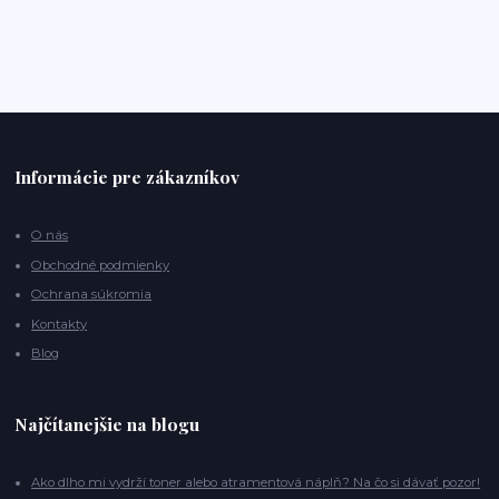
Informácie pre zákazníkov
O nás
Obchodné podmienky
Ochrana súkromia
Kontakty
Blog
Najčítanejšie na blogu
Ako dlho mi vydrží toner alebo atramentová náplň? Na čo si dávať pozor!