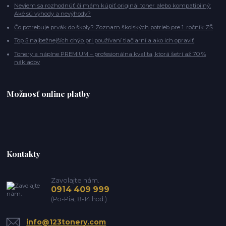
Neviem sa rozhodnúť či mám kúpiť originál toner alebo kompatibilný:
Aké sú výhody a nevýhody?
Čo potrebuje prvák do školy? Zoznam školských potrieb pre 1. ročník ZŠ
Top 5 najbežnejších chýb pri používaní tlačiarní a ako ich opraviť
Tonery a náplne PREMIUM – profesionálna kvalita, ktorá šetrí až 70 %
nákladov
Možnosť online platby
Kontakty
Zavolajte nám.
0914 409 999
(Po-Pia, 8-14 hod.)
info@123tonery.com