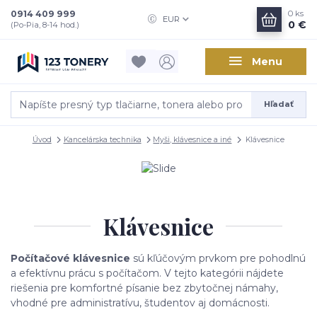
0914 409 999
0
ks
EUR
0 €
(Po-Pia, 8-14 hod.)
Menu
Hľadať
Úvod
Kancelárska technika
Myši, klávesnice a iné
Klávesnice
Klávesnice
Počítačové klávesnice
sú kľúčovým prvkom pre pohodlnú
a efektívnu prácu s počítačom. V tejto kategórii nájdete
riešenia pre komfortné písanie bez zbytočnej námahy,
vhodné pre administratívu, študentov aj domácnosti.