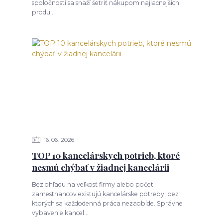
spoločností sa snaží šetriť nákupom najlacnejších
produ...
16
06
2026
TOP 10 kancelárskych potrieb, ktoré
nesmú chýbať v žiadnej kancelárii
Bez ohľadu na veľkosť firmy alebo počet
zamestnancov existujú kancelárske potreby, bez
ktorých sa každodenná práca nezaobíde. Správne
vybavenie kancel...