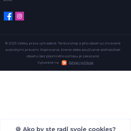
© 2025 Všetky práva vyhradené. Tento e-shop a jeho obsah sú chránené
autorskými právami. Kopírovanie, šírenie alebo používanie akéhokoľvek
obsahu bez písomného súhlasu je zakázané.
Vytvorené na
Eshop-rychlo.sk
🍪 Ako by ste radi svoje cookies?