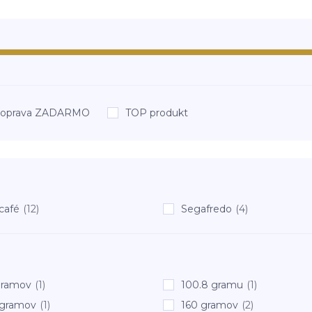
oprava ZADARMO
TOP produkt
café
(12)
Segafredo
(4)
gramov
(1)
100.8 gramu
(1)
 gramov
(1)
160 gramov
(2)