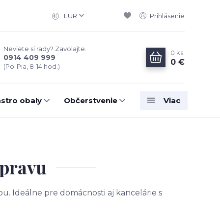
EUR
Prihlásenie
Neviete si rady? Zavolajte.
0
ks
0914 409 999
0 €
(Po-Pia, 8-14 hod.)
stro obaly
Občerstvenie
Viac
ípravu
. Ideálne pre domácnosti aj kancelárie s