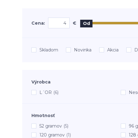
Cena:
€
Od
Skladom
Novinka
Akcia
D
Výrobca
L´OR
(6)
Nes
Hmotnosť
52 gramov
(5)
96 
120 gramov
(1)
128