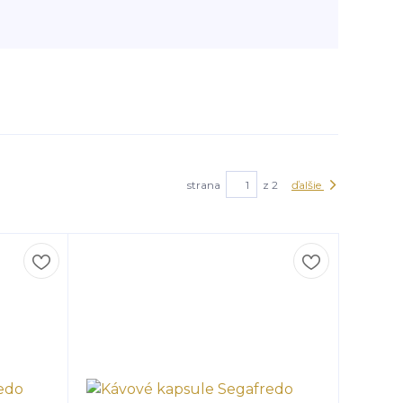
strana
z 2
ďalšie