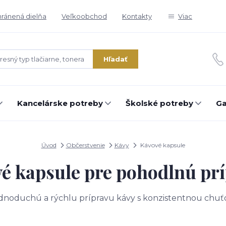
ránená dielňa
Veľkoobchod
Kontakty
Viac
Hľadať
Kancelárske potreby
Školské potreby
Ga
Úvod
Občerstvenie
Kávy
Kávové kapsule
é kapsule pre pohodlnú pr
noduchú a rýchlu prípravu kávy s konzistentnou chuťou