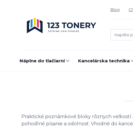
Blog
Ch
Náplne do tlačiarní
Kancelárska technika
Praktické
poznámkové
bloky
rôznych
veľkostí
pohodlné
písanie
a
odolnosť.
Vhodné
do
kance