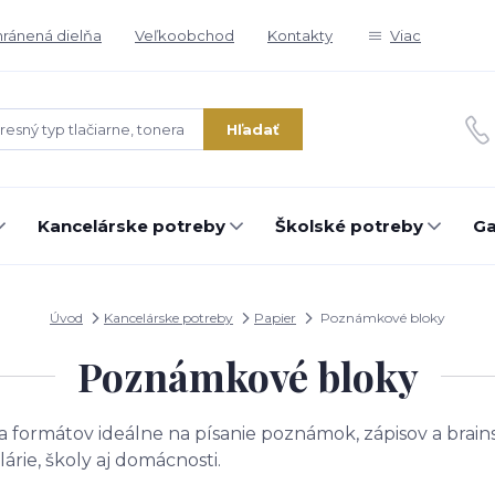
ránená dielňa
Veľkoobchod
Kontakty
Viac
Hľadať
Kancelárske potreby
Školské potreby
Ga
Úvod
Kancelárske potreby
Papier
Poznámkové bloky
Poznámkové bloky
a
formátov
ideálne
na
písanie
poznámok,
zápisov
a
brain
lárie,
školy
aj
domácnosti.