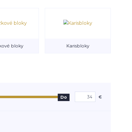
kové bloky
Karisbloky
€
Do