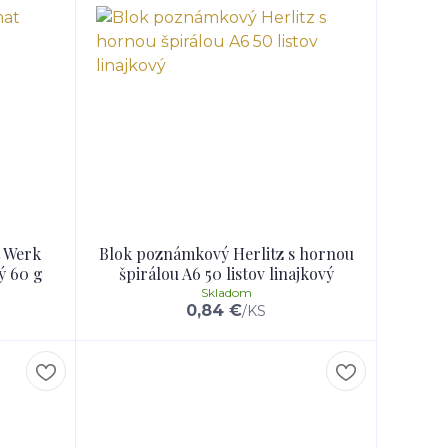
 Werk
Blok poznámkový Herlitz s hornou
vý 60 g
špirálou A6 50 listov linajkový
Skladom
0,84 €
/
KS