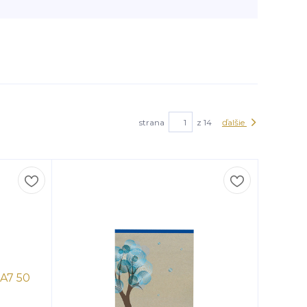
strana
z 14
ďalšie