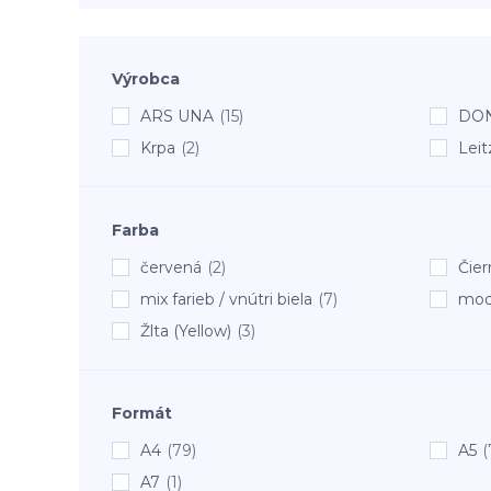
Výrobca
ARS UNA
(15)
DO
Krpa
(2)
Leit
Farba
červená
(2)
Čier
mix farieb / vnútri biela
(7)
mod
Žlta (Yellow)
(3)
Formát
A4
(79)
A5
(
A7
(1)