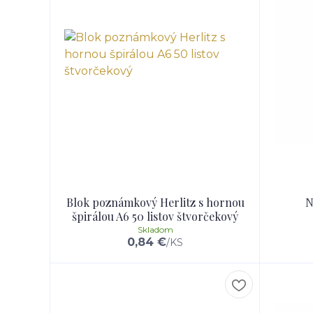
Blok poznámkový Herlitz s hornou
N
špirálou A6 50 listov štvorčekový
Skladom
0,84 €
/
KS