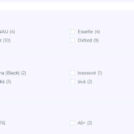
NAU
(4)
Esselte
(4)
z
(10)
Oxford
(9)
na (Black)
(2)
lososové
(1)
rá
(3)
sivá
(2)
76)
A5+
(3)