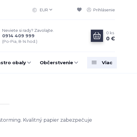
EUR
Prihlásenie
Neviete si rady? Zavolajte.
0
ks
0914 409 999
0 €
(Po-Pia, 8-14 hod.)
stro obaly
Občerstvenie
Viac
storming.
Kvalitný
papier
zabezpečuje