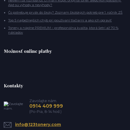
Neviem sa rozhodnúť či mám kúpiť originál toner alebo kompatibilný:
Aké sú výhody a nevýhody?
Čo potrebuje prvák do školy? Zoznam školských potrieb pre 1. ročník ZŠ
Top 5 najbežnejších chýb pri používaní tlačiarní a ako ich opraviť
Tonery a náplne PREMIUM – profesionálna kvalita, ktorá šetrí až 70 %
nákladov
Možnosť online platby
Kontakty
Zavolajte nám.
0914 409 999
(Po-Pia, 8-14 hod.)
info@123tonery.com