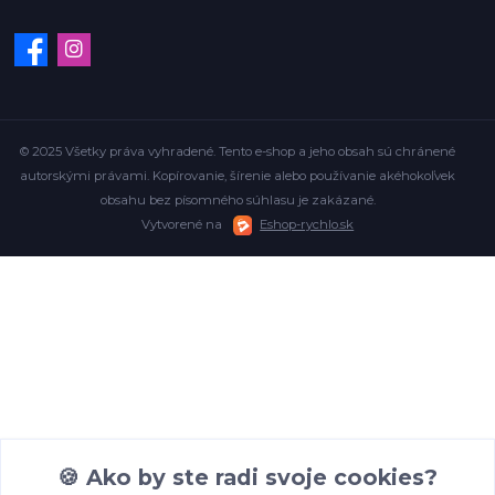
© 2025 Všetky práva vyhradené. Tento e-shop a jeho obsah sú chránené
autorskými právami. Kopírovanie, šírenie alebo používanie akéhokoľvek
obsahu bez písomného súhlasu je zakázané.
Vytvorené na
Eshop-rychlo.sk
🍪 Ako by ste radi svoje cookies?