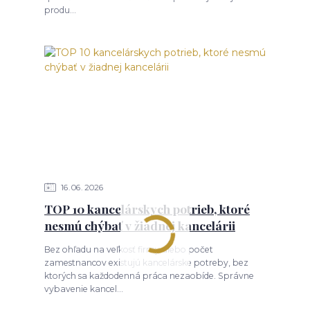
produ...
16
06
2026
TOP 10 kancelárskych potrieb, ktoré
nesmú chýbať v žiadnej kancelárii
Bez ohľadu na veľkosť firmy alebo počet
zamestnancov existujú kancelárske potreby, bez
ktorých sa každodenná práca nezaobíde. Správne
vybavenie kancel...