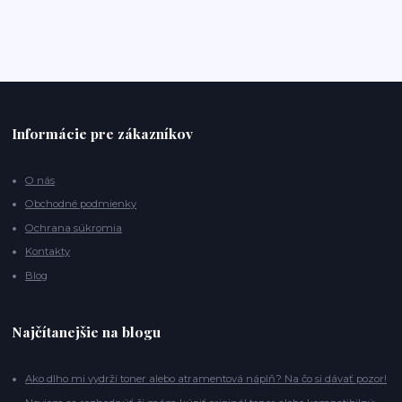
Informácie pre zákazníkov
O nás
Obchodné podmienky
Ochrana súkromia
Kontakty
Blog
Najčítanejšie na blogu
Ako dlho mi vydrží toner alebo atramentová náplň? Na čo si dávať pozor!