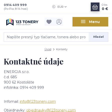
0914 409 999
0
ks
EUR
0 €
(Po-Pia, 8-14 hod.)
Menu
Hľadať
Úvod
Kontakty
Kontaktné údaje
ENERGIA s.r.o.
č.d. 685
900 62 Kostolište
infolinka: 0914 409 999
Infomail:
info@123tonery.com
Objednavky:
objednavky@123tonery.com