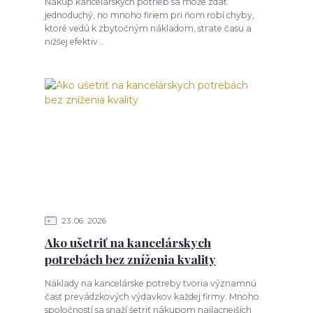
Nákup kancelárskych potrieb sa môže zdať
jednoduchý, no mnoho firiem pri ňom robí chyby,
ktoré vedú k zbytočným nákladom, strate času a
nižšej efektiv...
23
06
2026
Ako ušetriť na kancelárskych
potrebách bez zníženia kvality
Náklady na kancelárske potreby tvoria významnú
časť prevádzkových výdavkov každej firmy. Mnoho
spoločností sa snaží šetriť nákupom najlacnejších