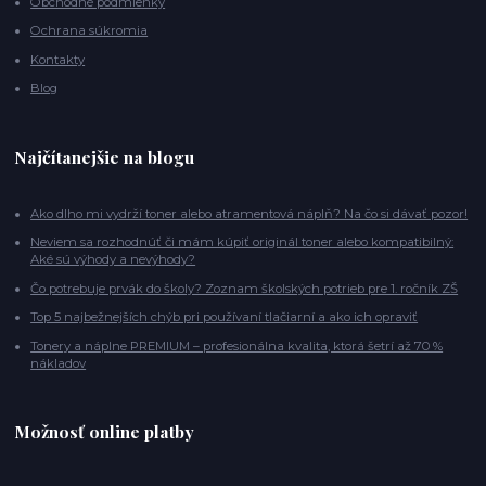
Obchodné podmienky
Ochrana súkromia
Kontakty
Blog
Najčítanejšie na blogu
Ako dlho mi vydrží toner alebo atramentová náplň? Na čo si dávať pozor!
Neviem sa rozhodnúť či mám kúpiť originál toner alebo kompatibilný:
Aké sú výhody a nevýhody?
Čo potrebuje prvák do školy? Zoznam školských potrieb pre 1. ročník ZŠ
Top 5 najbežnejších chýb pri používaní tlačiarní a ako ich opraviť
Tonery a náplne PREMIUM – profesionálna kvalita, ktorá šetrí až 70 %
nákladov
Možnosť online platby