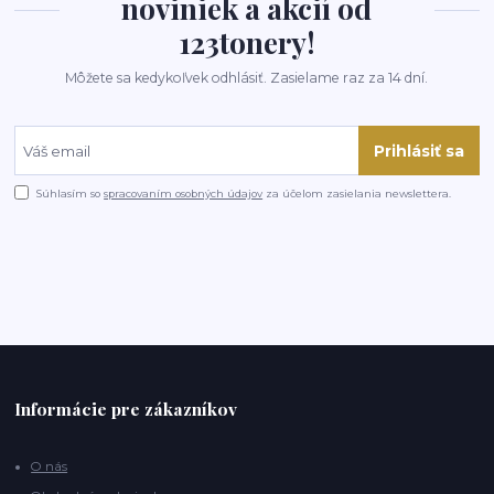
noviniek a akcií od
123tonery!
Môžete sa kedykoľvek odhlásiť. Zasielame raz za 14 dní.
Prihlásiť sa
Súhlasím so
spracovaním osobných údajov
za účelom zasielania newslettera.
Informácie pre zákazníkov
O nás