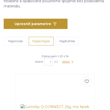
flexibilné a opakovane použiteľné spojenie bez poškodenia
materiálu.
Upresniť parametre
Najnovšie
Najlacnejšie
Najdrahšie
Zobrazujem 1-20 z 34
strana
z 2
ďalšie