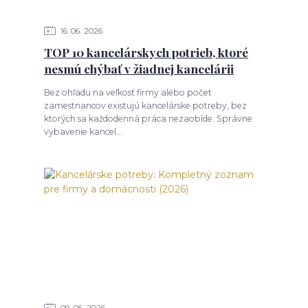
16
06
2026
TOP 10 kancelárskych potrieb, ktoré
nesmú chýbať v žiadnej kancelárii
Bez ohľadu na veľkosť firmy alebo počet
zamestnancov existujú kancelárske potreby, bez
ktorých sa každodenná práca nezaobíde. Správne
vybavenie kancel...