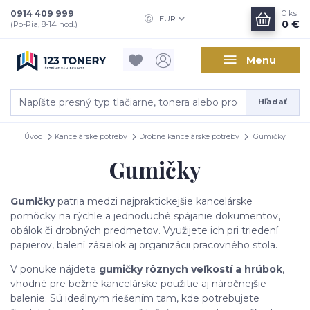
0914 409 999
0
ks
EUR
0 €
(Po-Pia, 8-14 hod.)
Menu
Hľadať
Úvod
Kancelárske potreby
Drobné kancelárske potreby
Gumičky
Gumičky
Gumičky
patria medzi najpraktickejšie kancelárske
pomôcky na rýchle a jednoduché spájanie dokumentov,
obálok či drobných predmetov. Využijete ich pri triedení
papierov, balení zásielok aj organizácii pracovného stola.
V ponuke nájdete
gumičky rôznych veľkostí a hrúbok
,
vhodné pre bežné kancelárske použitie aj náročnejšie
balenie. Sú ideálnym riešením tam, kde potrebujete