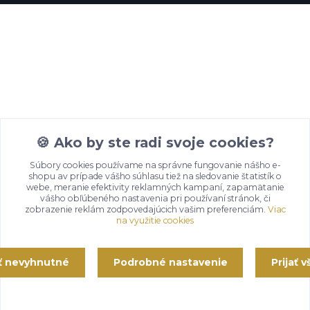
🍪 Ako by ste radi svoje cookies?
Súbory cookies používame na správne fungovanie nášho e-
shopu av prípade vášho súhlasu tiež na sledovanie štatistík o
webe, meranie efektivity reklamných kampaní, zapamätanie
vášho obľúbeného nastavenia pri používaní stránok, či
zobrazenie reklám zodpovedajúcich vašim preferenciám.
Viac
na využitie cookies
ať nevyhnutné
Podrobné nastavenie
Prijať 