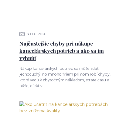
30
06
2026
Najčastejšie chyby pri nákupe
kancelárskych potrieb a ako sa im
vyhnúť
Nákup kancelárskych potrieb sa môže zdať
jednoduchý, no mnoho firiem pri ňom robí chyby,
ktoré vedú k zbytočným nákladom, strate času a
nižšej efektiv...