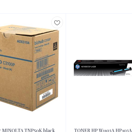
r MINOLTA TNP50K black
TONER HP W1103A HP103A 