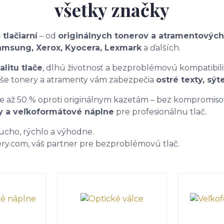
všetky značky
 tlačiarní
– od
originálnych tonerov a atramentových
Samsung, Xerox, Kyocera, Lexmark
a ďalších.
litu tlače
, dlhú životnosť a bezproblémovú kompatibili
 naše tonery a atramenty vám zabezpečia
ostré texty, sý
e až 50 % oproti originálnym kazetám – bez kompromisov 
y a veľkoformátové náplne
pre profesionálnu tlač.
cho, rýchlo a výhodne.
ry.com, váš partner pre bezproblémovú tlač.