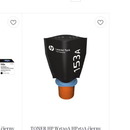
čierny
TONER HP W1530A HP153A čierny