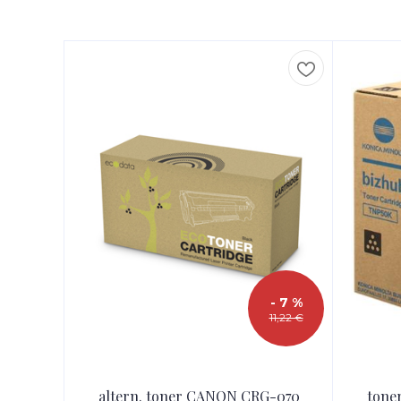
- 7 %
11,22 €
altern. toner CANON CRG-070
tone