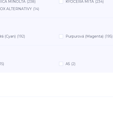
ICA MINOLTA
(238)
KYOCERA MITA
(234)
OX ALTERNATIVY
(14)
rá (Cyan)
(192)
Purpurová (Magenta)
(195)
15)
A5
(2)