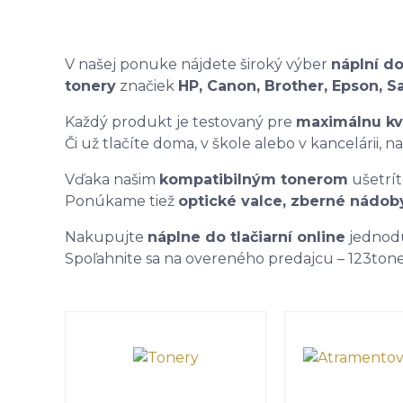
V našej ponuke nájdete široký výber
náplní do
tonery
značiek
HP, Canon, Brother, Epson, 
Každý produkt je testovaný pre
maximálnu kva
Či už tlačíte doma, v škole alebo v kancelárii,
Vďaka našim
kompatibilným tonerom
ušetrít
Ponúkame tiež
optické valce, zberné nádob
Nakupujte
náplne do tlačiarní online
jednodu
Spoľahnite sa na overeného predajcu – 123tone