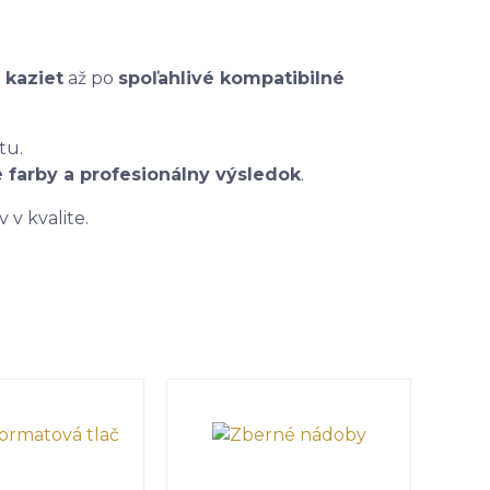
 kaziet
až po
spoľahlivé kompatibilné
tu.
te farby a profesionálny výsledok
.
v kvalite.