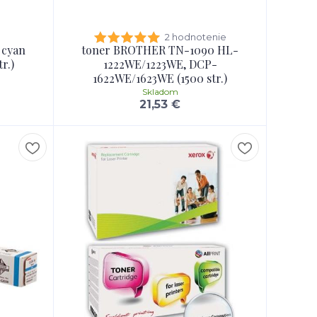
2 hodnotenie
 cyan
toner BROTHER TN-1090 HL-
r.)
1222WE/1223WE, DCP-
1622WE/1623WE (1500 str.)
Skladom
21,53 €