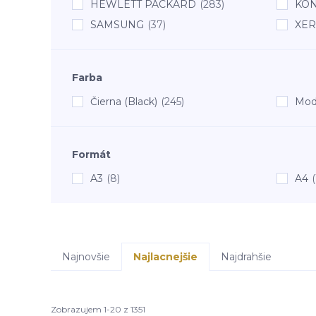
HEWLETT PACKARD
(283)
KON
SAMSUNG
(37)
XER
Farba
Čierna (Black)
(245)
Mod
Formát
A3
(8)
A4
(
Najnovšie
Najlacnejšie
Najdrahšie
Zobrazujem 1-20 z 1351