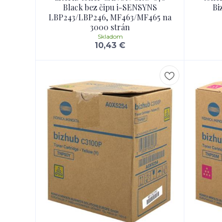
Black bez čipu i-SENSYNS
Bi
LBP243/LBP246, MF463/MF465 na
3000 strán
Skladom
10,43 €