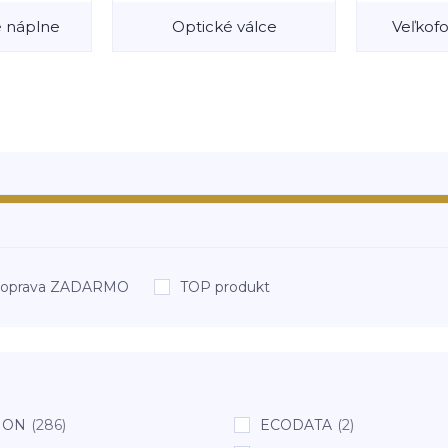
 náplne
Optické válce
Veľkofo
oprava ZADARMO
TOP produkt
NON
(286)
ECODATA
(2)