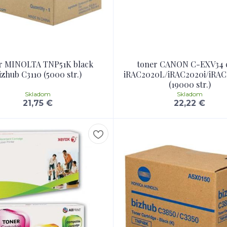
r MINOLTA TNP51K black
toner CANON C-EXV34 
izhub C3110 (5000 str.)
iRAC2020L/iRAC2020i/iRAC
(19000 str.)
Skladom
Skladom
21,75 €
22,22 €