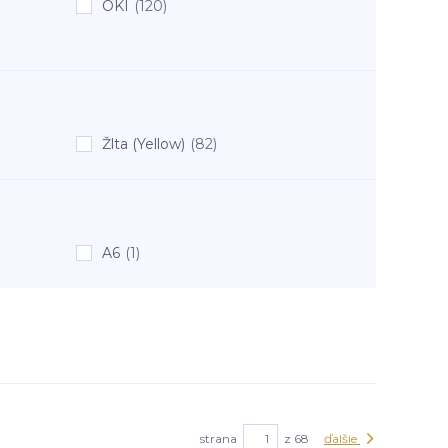
OKI
(120)
Žlta (Yellow)
(82)
A6
(1)
strana
z 68
ďalšie