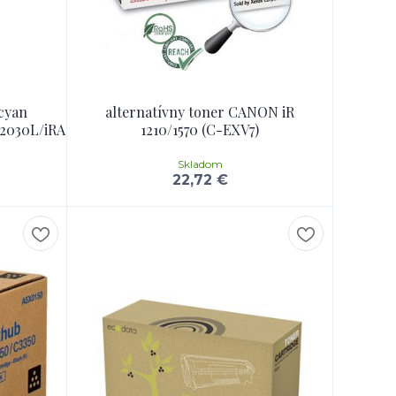
cyan
alternatívny toner CANON iR
2030L/iRAC2030i
1210/1570 (C-EXV7)
Skladom
22,72 €