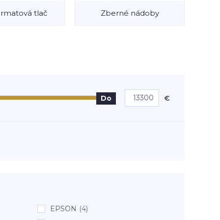
rmatová tlač
Zberné nádoby
€
Do
EPSON
(4)