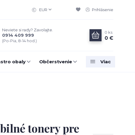
EUR
Prihlásenie
Neviete si rady? Zavolajte.
0
ks
0914 409 999
0 €
(Po-Pia, 8-14 hod.)
stro obaly
Občerstvenie
Viac
bilné tonery pre