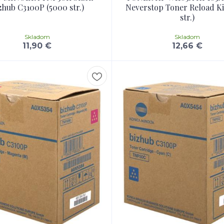
zhub C3100P (5000 str.)
Neverstop Toner Reload Ki
str.)
Skladom
Skladom
11,90 €
12,66 €