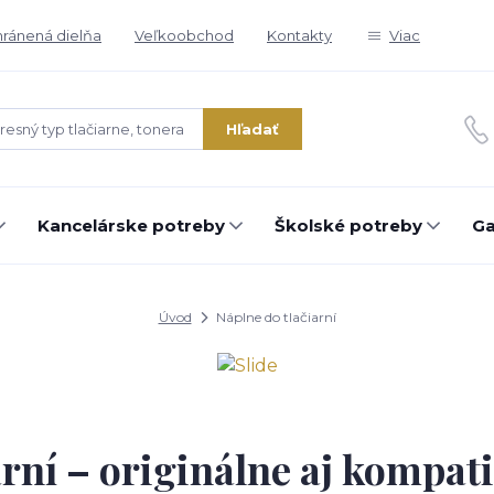
ránená dielňa
Veľkoobchod
Kontakty
Viac
Hľadať
Kancelárske potreby
Školské potreby
Ga
Úvod
Náplne do tlačiarní
arní – originálne aj kompati