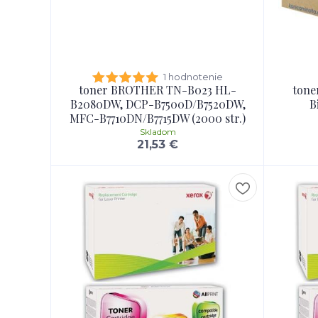
1 hodnotenie
toner BROTHER TN-B023 HL-
tone
B2080DW, DCP-B7500D/B7520DW,
B
MFC-B7710DN/B7715DW (2000 str.)
Skladom
21,53 €