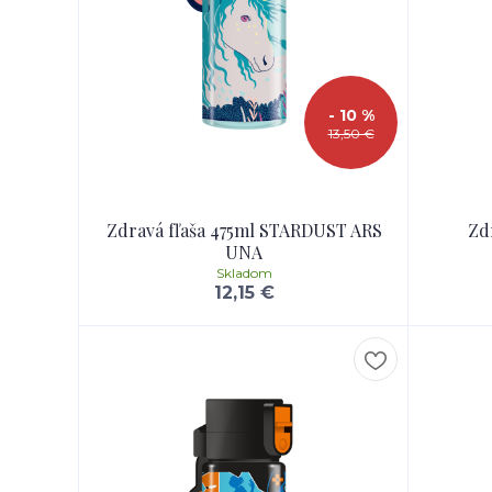
- 10 %
13,50 €
Zdravá fľaša 475ml STARDUST ARS
Zd
UNA
Skladom
12,15 €