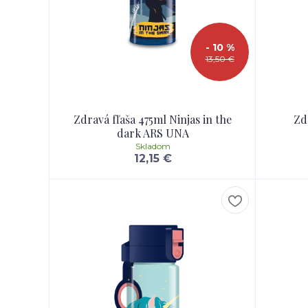
- 10 %
13,50 €
Zdravá fľaša 475ml Ninjas in the
Zd
dark ARS UNA
Skladom
12,15 €