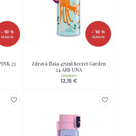
- 10 %
- 10 %
13,50 €
13,50 €
PINK 23
Zdravá fľaša 475ml Secret Garden
24 ARS UNA
Skladom
12,15 €