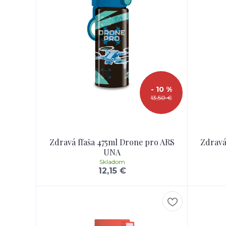
- 10 %
13,50 €
Zdravá fľaša 475ml Drone pro ARS
Zdravá
UNA
Skladom
12,15 €