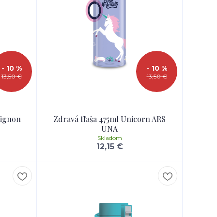
- 10 %
- 10 %
13,50 €
13,50 €
mignon
Zdravá fľaša 475ml Unicorn ARS
UNA
Skladom
12,15 €