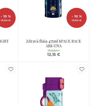
- 10 %
- 10 %
13,50 €
13,50 €
NIGHT
Zdravá fľaša 475ml SPACE RACE
ARS UNA
Skladom
12,15 €