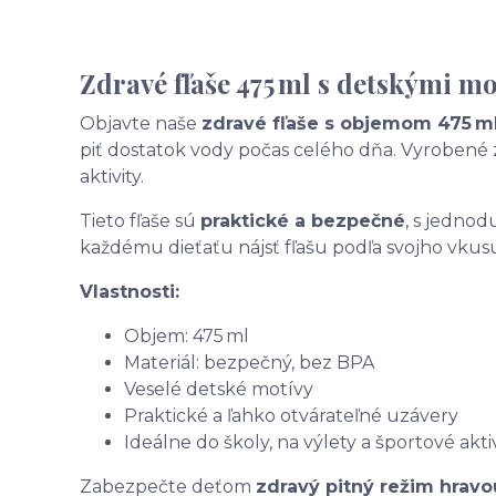
Zdravé fľaše 475 ml s detskými m
Objavte naše
zdravé fľaše s objemom 475 m
piť dostatok vody počas celého dňa. Vyrobené
aktivity.
Tieto fľaše sú
praktické a bezpečné
, s jednod
každému dieťaťu nájsť fľašu podľa svojho vkus
Vlastnosti:
Objem: 475 ml
Materiál: bezpečný, bez BPA
Veselé detské motívy
Praktické a ľahko otvárateľné uzávery
Ideálne do školy, na výlety a športové akti
Zabezpečte deťom
zdravý pitný režim hravo