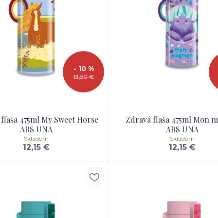
- 10 %
13,50 €
 fľaša 475ml My Sweet Horse
Zdravá fľaša 475ml Mon 
ARS UNA
ARS UNA
Skladom
Skladom
12,15 €
12,15 €