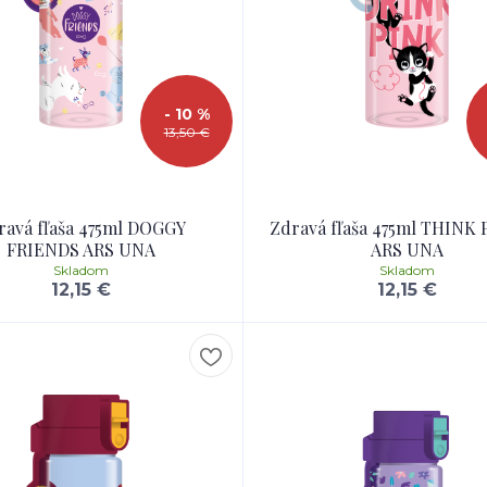
- 10 %
13,50 €
ravá fľaša 475ml DOGGY
Zdravá fľaša 475ml THINK 
FRIENDS ARS UNA
ARS UNA
Skladom
Skladom
12,15 €
12,15 €