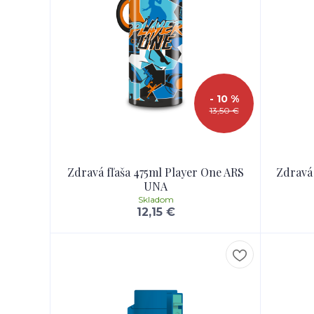
- 10 %
13,50 €
Zdravá fľaša 475ml Player One ARS
Zdravá
UNA
Skladom
12,15 €