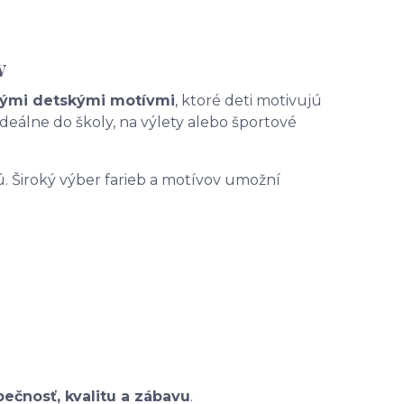
v
lými detskými motívmi
, ktoré deti motivujú
 ideálne do školy, na výlety alebo športové
ú. Široký výber farieb a motívov umožní
ečnosť, kvalitu a zábavu
.