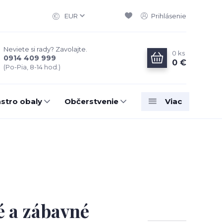
EUR
Prihlásenie
Neviete si rady? Zavolajte.
0
ks
0914 409 999
0 €
(Po-Pia, 8-14 hod.)
stro obaly
Občerstvenie
Viac
é a zábavné