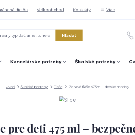
ránená dielňa
Veľkoobchod
Kontakty
Viac
Hľadať
Kancelárske potreby
Školské potreby
Ga
Úvod
Školské potreby
Fľaše
Zdravé fľaše 475ml - detské motívy
še pre deti 475 ml – bezpečn