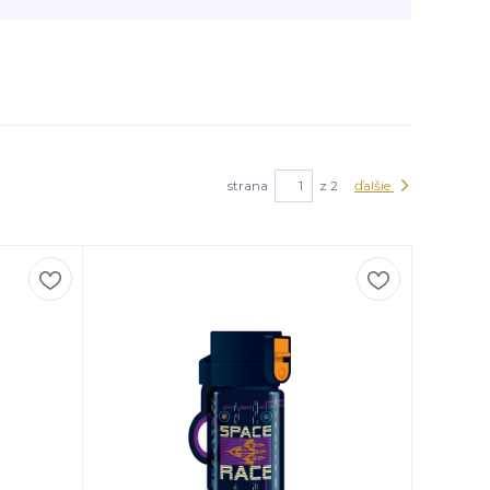
strana
z 2
ďalšie