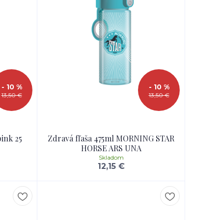
- 10 %
- 10 %
13,50 €
13,50 €
pink 25
Zdravá fľaša 475ml MORNING STAR
HORSE ARS UNA
Skladom
12,15 €