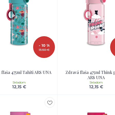
- 10 %
13,50 €
 fľaša 475ml Tahiti ARS UNA
Zdravá fľaša 475ml Think 
ARS UNA
Skladom
Skladom
12,15 €
12,15 €