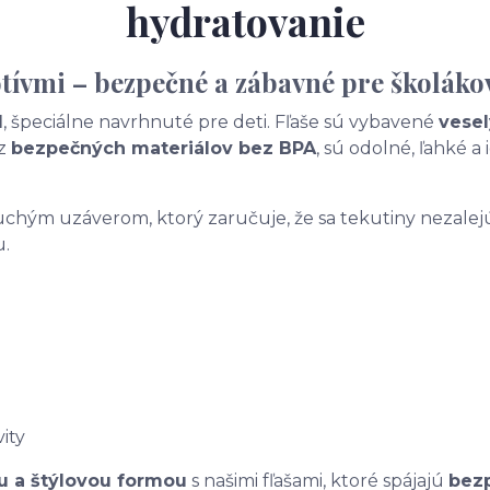
hydratovanie
otívmi – bezpečné a zábavné pre školáko
l
, špeciálne navrhnuté pre deti. Fľaše sú vybavené
vese
 z
bezpečných materiálov bez BPA
, sú odolné, ľahké a
uchým uzáverom, ktorý zaručuje, že sa tekutiny nezalej
u.
vity
u a štýlovou formou
s našimi fľašami, ktoré spájajú
bezp