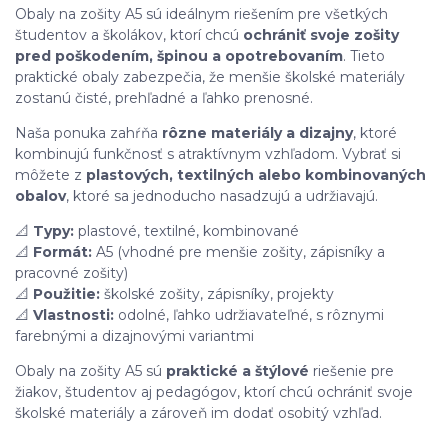
Obaly na zošity A5 sú ideálnym riešením pre všetkých
študentov a školákov, ktorí chcú
ochrániť svoje zošity
pred poškodením, špinou a opotrebovaním
. Tieto
praktické obaly zabezpečia, že menšie školské materiály
zostanú čisté, prehľadné a ľahko prenosné.
Naša ponuka zahŕňa
rôzne materiály a dizajny
, ktoré
kombinujú funkčnosť s atraktívnym vzhľadom. Vybrať si
môžete z
plastových, textilných alebo kombinovaných
obalov
, ktoré sa jednoducho nasadzujú a udržiavajú.
📐
Typy:
plastové, textilné, kombinované
📐
Formát:
A5 (vhodné pre menšie zošity, zápisníky a
pracovné zošity)
📐
Použitie:
školské zošity, zápisníky, projekty
📐
Vlastnosti:
odolné, ľahko udržiavateľné, s rôznymi
farebnými a dizajnovými variantmi
Obaly na zošity A5 sú
praktické a štýlové
riešenie pre
žiakov, študentov aj pedagógov, ktorí chcú ochrániť svoje
školské materiály a zároveň im dodať osobitý vzhľad.