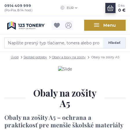
0914 409 999
0
ks
EUR
0 €
(Po-Pia, 8-14 hod.)
Menu
Hľadať
Úvod
Školské potreby
Obaly a boxy na zošity
Obaly na zošity A5
Obaly na zošity
A5
Obaly na zošity A5 – ochrana a
praktickosť pre menšie školské materiály