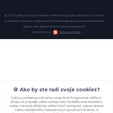
© 2025 Všetky práva vyhradené. Tento e-shop a jeho obsah sú chránené
autorskými právami. Kopírovanie, šírenie alebo používanie akéhokoľvek
obsahu bez písomného súhlasu je zakázané.
Vytvorené na
Eshop-rychlo.sk
🍪 Ako by ste radi svoje cookies?
Súbory cookies používame na správne fungovanie nášho e-
shopu av prípade vášho súhlasu tiež na sledovanie štatistík o
webe, meranie efektivity reklamných kampaní, zapamätanie
vášho obľúbeného nastavenia pri používaní stránok, či