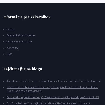
Informácie pre zákazníkov
O nás
Obchodné podmienky
Ochrana súkromia
Kontakty
Blog
Najčítanejšie na blogu
Ako dlho mi vydrží toner alebo atramentová náplň? Na čo si dávať pozor!
Neviem sa rozhodnúť či mám kúpiť originál toner alebo kompatibilný:
Aké sú výhody a nevýhody?
Čo potrebuje prvák do školy? Zoznam školských potrieb pre 1. ročník ZŠ
Top 5 najbežnejších chýb pri používaní tlačiarní a ako ich opraviť