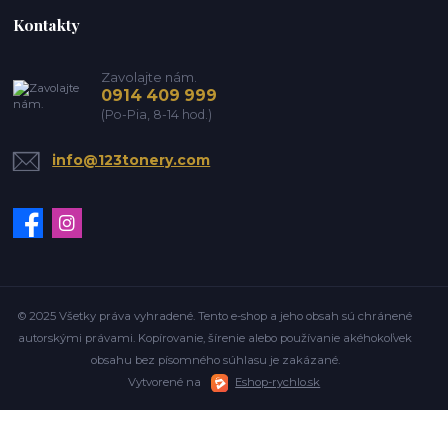
Kontakty
Zavolajte nám.
0914 409 999
(Po-Pia, 8-14 hod.)
info@123tonery.com
© 2025 Všetky práva vyhradené. Tento e-shop a jeho obsah sú chránené
autorskými právami. Kopírovanie, šírenie alebo používanie akéhokoľvek
obsahu bez písomného súhlasu je zakázané.
Vytvorené na
Eshop-rychlo.sk