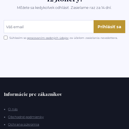
Môžete sa kedykoľvek odhlásiť. Zasielame raz za 14 dní.
Prihlásiť sa
Súhlasím so
spracovaním osobných údajov
za účelom zasielania newslettera.
Informácie pre zákazníkov
O nás
Obchodné podmienky
Ochrana súkromia