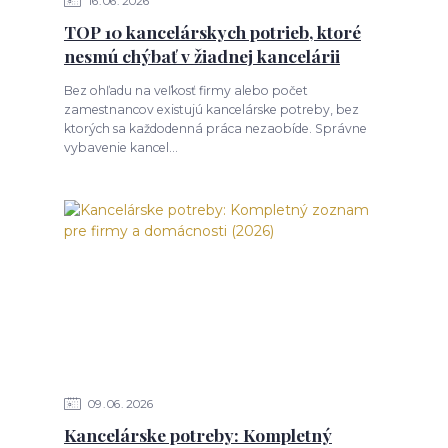
16
06
2026
TOP 10 kancelárskych potrieb, ktoré
nesmú chýbať v žiadnej kancelárii
Bez ohľadu na veľkosť firmy alebo počet
zamestnancov existujú kancelárske potreby, bez
ktorých sa každodenná práca nezaobíde. Správne
vybavenie kancel...
09
06
2026
Kancelárske potreby: Kompletný