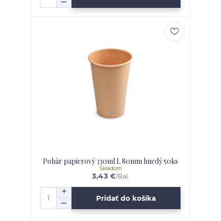
Pohár papierový 330ml L 80mm hnedý 50ks
Skladom
3,43 €
/
Bal.
Pridať do košíka