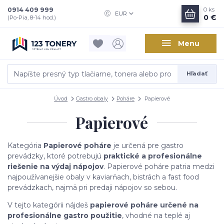
0914 409 999
0
ks
EUR
0 €
(Po-Pia, 8-14 hod.)
Menu
Hľadať
Úvod
Gastro obaly
Poháre
Papierové
Papierové
Kategória
Papierové poháre
je určená pre gastro
prevádzky, ktoré potrebujú
praktické a profesionálne
riešenie na výdaj nápojov
. Papierové poháre patria medzi
najpoužívanejšie obaly v kaviarňach, bistrách a fast food
prevádzkach, najmä pri predaji nápojov so sebou.
V tejto kategórii nájdeš
papierové poháre určené na
profesionálne gastro použitie
, vhodné na teplé aj