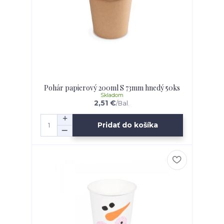
Pohár papierový 200ml S 73mm hnedý 50ks
Skladom
2,51 €
/
Bal.
Pridať do košíka