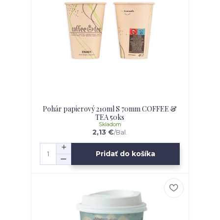
Pohár papierový 210ml S 70mm COFFEE &
TEA 50ks
Skladom
2,13 €
/
Bal.
Pridať do košíka