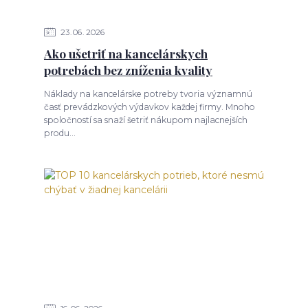
23
06
2026
Ako ušetriť na kancelárskych
potrebách bez zníženia kvality
Náklady na kancelárske potreby tvoria významnú
časť prevádzkových výdavkov každej firmy. Mnoho
spoločností sa snaží šetriť nákupom najlacnejších
produ...