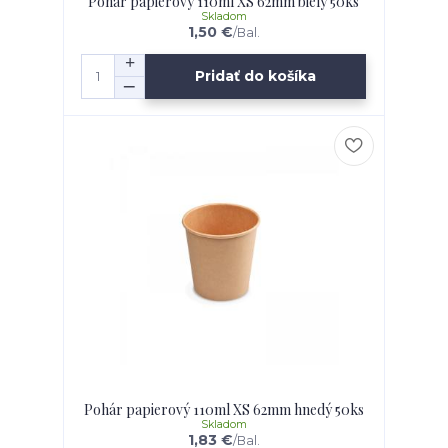
Pohár papierový 110ml XS 62mm biely 50ks
Skladom
1,50 €
/
Bal.
Pridať do košíka
Pohár papierový 110ml XS 62mm hnedý 50ks
Skladom
1,83 €
/
Bal.