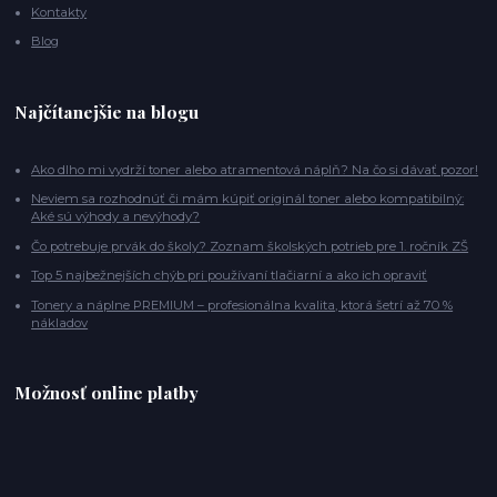
Kontakty
Blog
Najčítanejšie na blogu
Ako dlho mi vydrží toner alebo atramentová náplň? Na čo si dávať pozor!
Neviem sa rozhodnúť či mám kúpiť originál toner alebo kompatibilný:
Aké sú výhody a nevýhody?
Čo potrebuje prvák do školy? Zoznam školských potrieb pre 1. ročník ZŠ
Top 5 najbežnejších chýb pri používaní tlačiarní a ako ich opraviť
Tonery a náplne PREMIUM – profesionálna kvalita, ktorá šetrí až 70 %
nákladov
Možnosť online platby