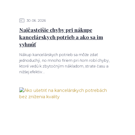
30
06
2026
Najčastejšie chyby pri nákupe
kancelárskych potrieb a ako sa im
vyhnúť
Nákup kancelárskych potrieb sa môže zdať
jednoduchý, no mnoho firiem pri ňom robí chyby,
ktoré vedú k zbytočným nákladom, strate času a
nižšej efektiv...