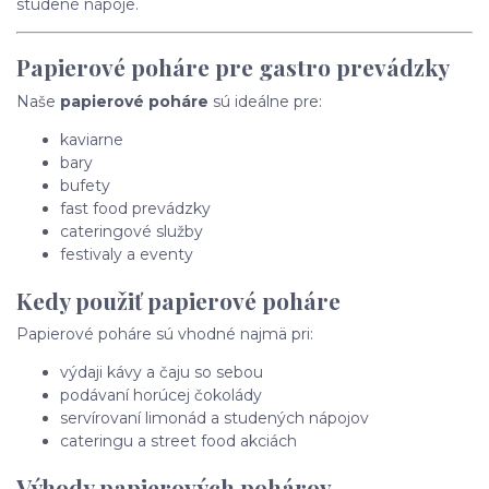
studené nápoje.
Papierové poháre pre gastro prevádzky
Naše
papierové poháre
sú ideálne pre:
kaviarne
bary
bufety
fast food prevádzky
cateringové služby
festivaly a eventy
Kedy použiť papierové poháre
Papierové poháre sú vhodné najmä pri:
výdaji kávy a čaju so sebou
podávaní horúcej čokolády
servírovaní limonád a studených nápojov
cateringu a street food akciách
Výhody papierových pohárov