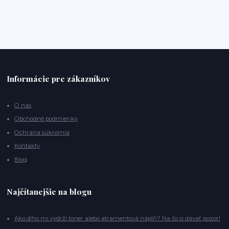
Informácie pre zákazníkov
O nás
Obchodné podmienky
Ochrana súkromia
Kontakty
Blog
Najčítanejšie na blogu
Ako dlho mi vydrží toner alebo atramentová náplň? Na čo si dávať pozor!