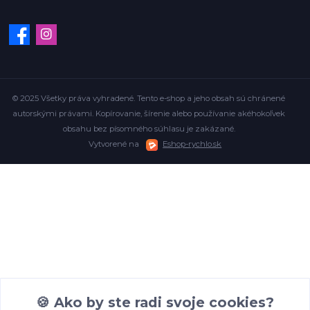
© 2025 Všetky práva vyhradené. Tento e-shop a jeho obsah sú chránené
autorskými právami. Kopírovanie, šírenie alebo používanie akéhokoľvek
obsahu bez písomného súhlasu je zakázané.
Vytvorené na
Eshop-rychlo.sk
🍪 Ako by ste radi svoje cookies?