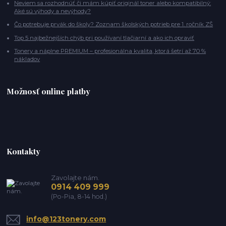
Neviem sa rozhodnúť či mám kúpiť originál toner alebo kompatibilný:
Aké sú výhody a nevýhody?
Čo potrebuje prvák do školy? Zoznam školských potrieb pre 1. ročník ZŠ
Top 5 najbežnejších chýb pri používaní tlačiarní a ako ich opraviť
Tonery a náplne PREMIUM – profesionálna kvalita, ktorá šetrí až 70 %
nákladov
Možnosť online platby
Kontakty
Zavolajte nám.
0914 409 999
(Po-Pia, 8-14 hod.)
info@123tonery.com