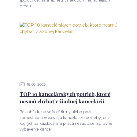
spoločností sa snaží šetriť nákupom najlacnejších
produ...
16
06
2026
TOP 10 kancelárskych potrieb, ktoré
nesmú chýbať v žiadnej kancelárii
Bez ohľadu na veľkosť firmy alebo počet
zamestnancov existujú kancelárske potreby, bez
ktorých sa každodenná práca nezaobíde. Správne
vybavenie kancel...