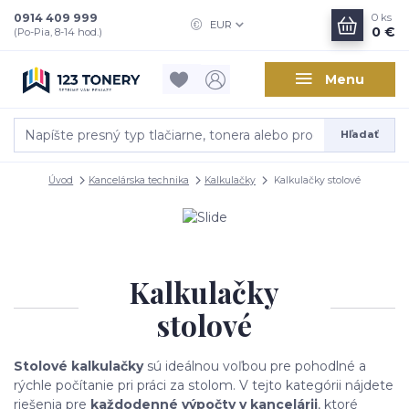
0914 409 999
0
ks
EUR
0 €
(Po-Pia, 8-14 hod.)
Menu
Hľadať
Úvod
Kancelárska technika
Kalkulačky
Kalkulačky stolové
Kalkulačky
stolové
Stolové kalkulačky
sú ideálnou voľbou pre pohodlné a
rýchle počítanie pri práci za stolom. V tejto kategórii nájdete
riešenia pre
každodenné výpočty v kancelárii
, ktoré