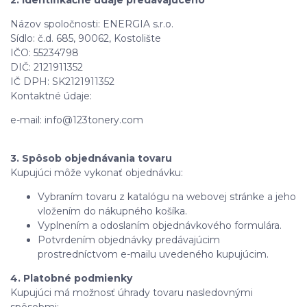
2. Identifikačné údaje predávajúceho
Názov spoločnosti: ENERGIA s.r.o.
Sídlo: č.d. 685, 90062, Kostolište
IČO: 55234798
DIČ: 2121911352
IČ DPH: SK2121911352
Kontaktné údaje:
e-mail: info@123tonery.com
3. Spôsob objednávania tovaru
Kupujúci môže vykonať objednávku:
Vybraním tovaru z katalógu na webovej stránke a jeho
vložením do nákupného košíka.
Vyplnením a odoslaním objednávkového formulára.
Potvrdením objednávky predávajúcim
prostredníctvom e-mailu uvedeného kupujúcim.
4. Platobné podmienky
Kupujúci má možnosť úhrady tovaru nasledovnými