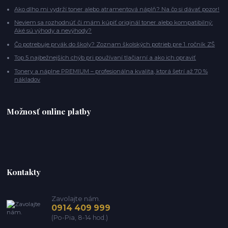
Ako dlho mi vydrží toner alebo atramentová náplň? Na čo si dávať pozor!
Neviem sa rozhodnúť či mám kúpiť originál toner alebo kompatibilný:
Aké sú výhody a nevýhody?
Čo potrebuje prvák do školy? Zoznam školských potrieb pre 1. ročník ZŠ
Top 5 najbežnejších chýb pri používaní tlačiarní a ako ich opraviť
Tonery a náplne PREMIUM – profesionálna kvalita, ktorá šetrí až 70 %
nákladov
Možnosť online platby
Kontakty
Zavolajte nám.
0914 409 999
(Po-Pia, 8-14 hod.)