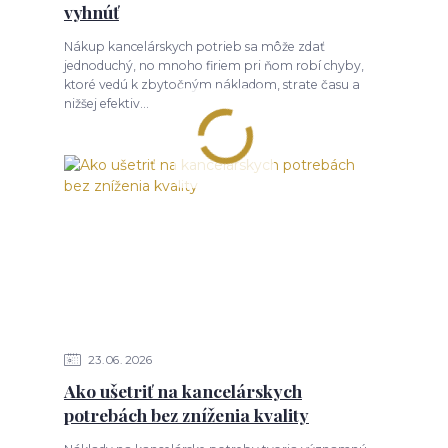
vyhnúť
Nákup kancelárskych potrieb sa môže zdať
jednoduchý, no mnoho firiem pri ňom robí chyby,
ktoré vedú k zbytočným nákladom, strate času a
nižšej efektiv...
23
06
2026
Ako ušetriť na kancelárskych
potrebách bez zníženia kvality