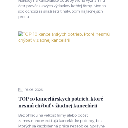
Náklady na kancelárske potreby tvoria významnú
časť prevádzkových výdavkov každej firmy. Mnoho
spoločností sa snaží šetriť nákupom najlacnejších
produ...
16
06
2026
TOP 10 kancelárskych potrieb, ktoré
nesmú chýbať v žiadnej kancelárii
Bez ohľadu na veľkosť firmy alebo počet
zamestnancov existujú kancelárske potreby, bez
ktorých sa každodenná práca nezaobíde. Správne