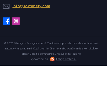
info@123tonery.com
© 2025 Všetky práva vyhradené. Tento e-shop a jeho obsah sú chránené
autorskými právami. Kopírovanie, šírenie alebo používanie akéhokoľvek
obsahu bez písomného súhlasu je zakázané.
Vytvorené na
Eshop-rychlo.sk