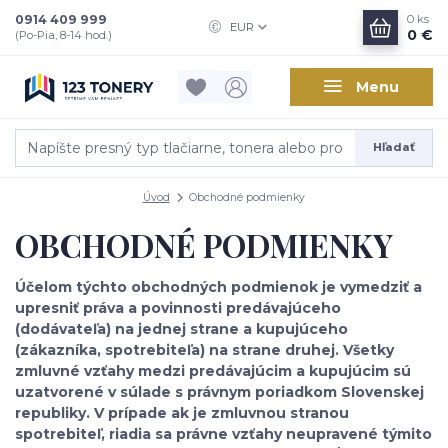
0914 409 999
0
ks
EUR
0 €
(Po-Pia, 8-14 hod.)
Menu
Hľadať
Úvod
Obchodné podmienky
OBCHODNÉ PODMIENKY
Účelom týchto obchodných podmienok je vymedziť a
upresniť práva a povinnosti predávajúceho
(dodávateľa) na jednej strane a kupujúceho
(zákazníka, spotrebiteľa) na strane druhej. Všetky
zmluvné vzťahy medzi predávajúcim a kupujúcim sú
uzatvorené v súlade s právnym poriadkom Slovenskej
republiky. V prípade ak je zmluvnou stranou
spotrebiteľ, riadia sa právne vzťahy neupravené týmito