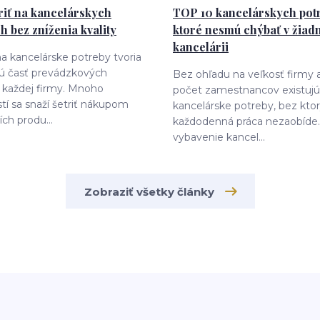
riť na kancelárskych
TOP 10 kancelárskych potr
h bez zníženia kvality
ktoré nesmú chýbať v žiad
kancelárii
a kancelárske potreby tvoria
 časť prevádzkových
Bez ohľadu na veľkosť firmy 
 každej firmy. Mnoho
počet zamestnancov existujú
tí sa snaží šetriť nákupom
kancelárske potreby, bez kto
ích produ...
každodenná práca nezaobíde.
vybavenie kancel...
Zobraziť všetky články