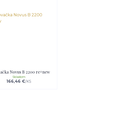
vačka Novus B 2200 re+new
Skladom
166,46 €
/
KS