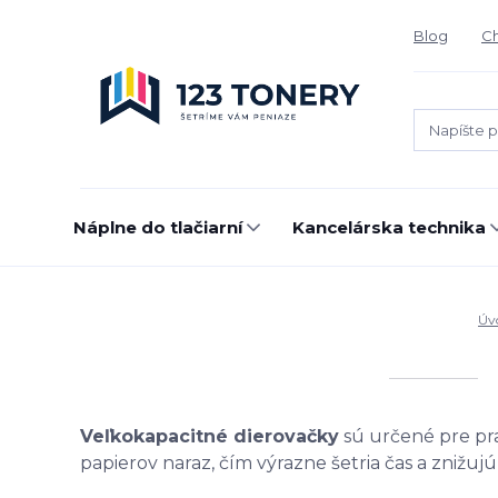
Blog
Ch
Náplne do tlačiarní
Kancelárska technika
Úv
Veľkokapacitné dierovačky
sú určené pre pr
papierov naraz, čím výrazne šetria čas a znižuj