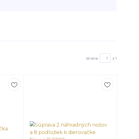
strana
z 1