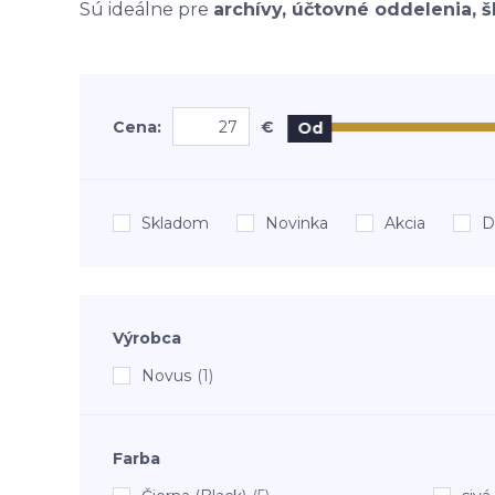
Sú ideálne pre
archívy, účtovné oddelenia, š
Cena:
€
Od
Skladom
Novinka
Akcia
D
Výrobca
Novus
(1)
Farba