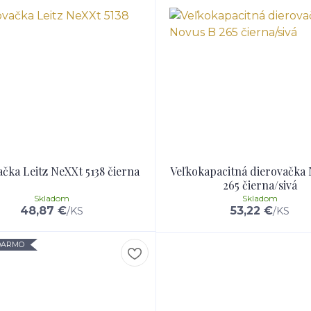
čka Leitz NeXXt 5138 čierna
Veľkokapacitná dierovačka
265 čierna/sivá
Skladom
Skladom
48,87 €
53,22 €
/
KS
/
KS
ADARMO