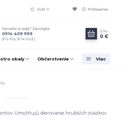
EUR
Prihlásenie
Neviete si rady? Zavolajte.
0
ks
0914 409 999
0 €
(Po-Pia, 8-14 hod.)
stro obaly
Občerstvenie
Viac
čky
entov. Umožňujú dierovanie hrubších zväzkov