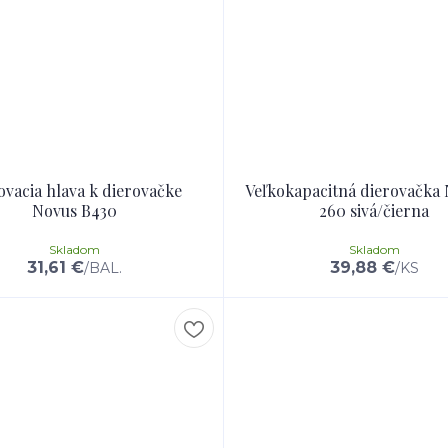
ovacia hlava k dierovačke
Veľkokapacitná dierovačka
Novus B430
260 sivá/čierna
Skladom
Skladom
31,61 €
39,88 €
/
BAL.
/
KS