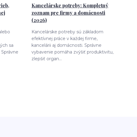
ieb,
Kancelárske potreby: Kompletný
nej
zoznam pre firmy a domácnosti
(2026)
alebo
Kancelárske potreby sú základom
efektívnej práce v každej firme,
rých sa
kancelárii aj domácnosti. Správne
 Správne
vybavenie pomáha zvýšiť produktivitu,
zlepšiť organ...