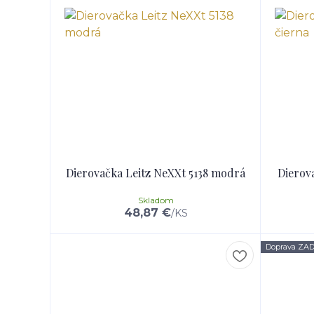
Dierovačka Leitz NeXXt 5138 modrá
Dierova
Skladom
48,87 €
/
KS
Doprava Z