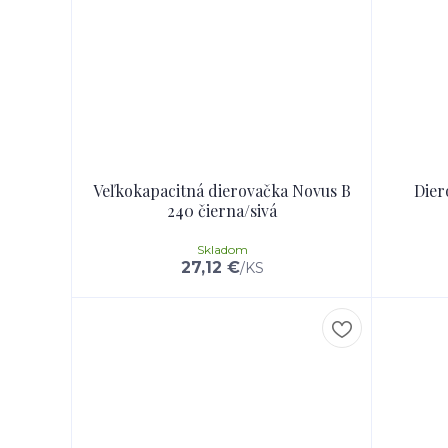
Veľkokapacitná dierovačka Novus B
Dier
240 čierna/sivá
Skladom
27,12 €
/
KS