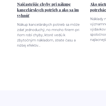
Najčastejšie chyby pri nákupe
Ako ušet
kancelárskych potrieb a ako sa im
potrebác
vyhnúť
Náklady n
významnú
Nákup kancelárskych potrieb sa môže
výdavkov
zdať jednoduchý, no mnoho firiem pri
spoločnos
ňom robí chyby, ktoré vedú k
najlacnejš
zbytočným nákladom, strate času a
nižšej efektiv...