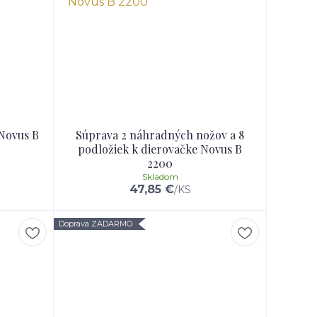
 Novus B
Súprava 2 náhradných nožov a 8
podložiek k dierovačke Novus B
2200
Skladom
47,85 €
/
KS
Doprava ZADARMO