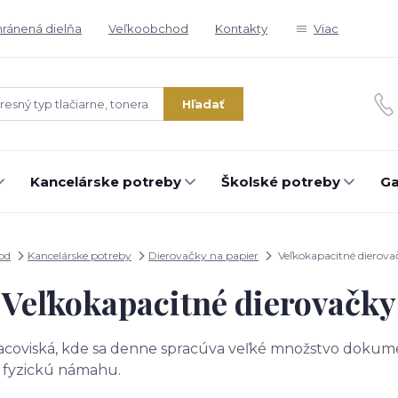
ránená dielňa
Veľkoobchod
Kontakty
Viac
Hľadať
Kancelárske potreby
Školské potreby
Ga
od
Kancelárske potreby
Dierovačky na papier
Veľkokapacitné dierova
Veľkokapacitné dierovačky
acoviská, kde sa denne spracúva veľké množstvo dokum
ú fyzickú námahu.