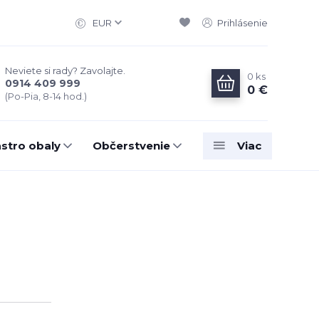
EUR
Prihlásenie
Neviete si rady? Zavolajte.
0
ks
0914 409 999
0 €
(Po-Pia, 8-14 hod.)
stro obaly
Občerstvenie
Viac