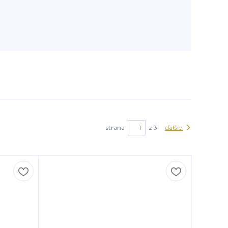
strana
z 3
ďalšie