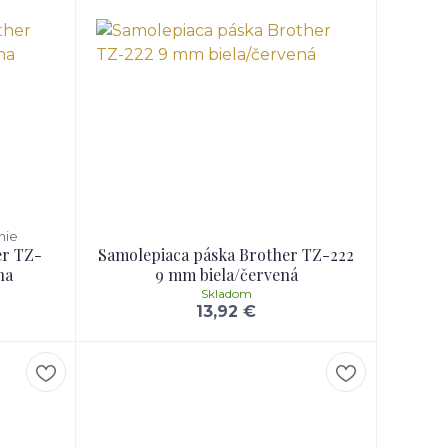
nie
er TZ-
Samolepiaca páska Brother TZ-222
na
9 mm biela/červená
Skladom
13,92 €