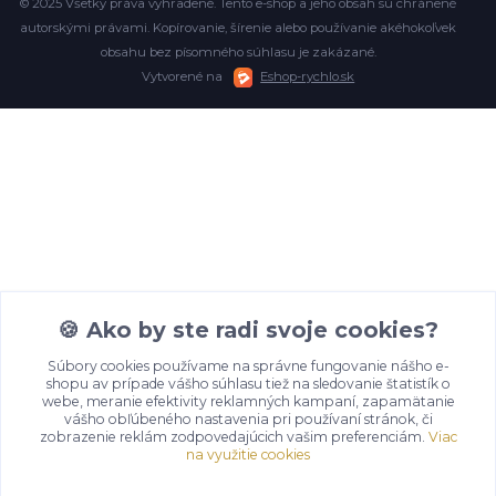
© 2025 Všetky práva vyhradené. Tento e-shop a jeho obsah sú chránené
autorskými právami. Kopírovanie, šírenie alebo používanie akéhokoľvek
obsahu bez písomného súhlasu je zakázané.
Vytvorené na
Eshop-rychlo.sk
🍪 Ako by ste radi svoje cookies?
Súbory cookies používame na správne fungovanie nášho e-
shopu av prípade vášho súhlasu tiež na sledovanie štatistík o
webe, meranie efektivity reklamných kampaní, zapamätanie
vášho obľúbeného nastavenia pri používaní stránok, či
zobrazenie reklám zodpovedajúcich vašim preferenciám.
Viac
na využitie cookies