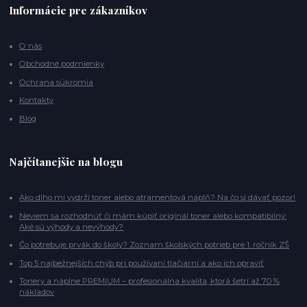
Informácie pre zákazníkov
O nás
Obchodné podmienky
Ochrana súkromia
Kontakty
Blog
Najčítanejšie na blogu
Ako dlho mi vydrží toner alebo atramentová náplň? Na čo si dávať pozor!
Neviem sa rozhodnúť či mám kúpiť originál toner alebo kompatibilný:
Aké sú výhody a nevýhody?
Čo potrebuje prvák do školy? Zoznam školských potrieb pre 1. ročník ZŠ
Top 5 najbežnejších chýb pri používaní tlačiarní a ako ich opraviť
Tonery a náplne PREMIUM – profesionálna kvalita, ktorá šetrí až 70 %
nákladov