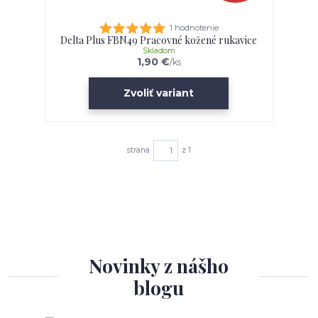
1 hodnotenie
Delta Plus FBN49 Pracovné kožené rukavice
Skladom
1,90 €
/
ks
Zvoliť variant
strana
z 1
Novinky z nášho
blogu