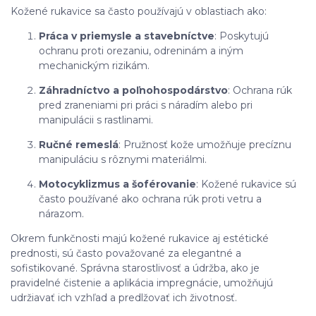
Kožené rukavice sa často používajú v oblastiach ako:
Práca v priemysle a stavebníctve
: Poskytujú
ochranu proti orezaniu, odreninám a iným
mechanickým rizikám.
Záhradníctvo a poľnohospodárstvo
: Ochrana rúk
pred zraneniami pri práci s náradím alebo pri
manipulácii s rastlinami.
Ručné remeslá
: Pružnosť kože umožňuje precíznu
manipuláciu s rôznymi materiálmi.
Motocyklizmus a šoférovanie
: Kožené rukavice sú
často používané ako ochrana rúk proti vetru a
nárazom.
Okrem funkčnosti majú kožené rukavice aj estétické
prednosti, sú často považované za elegantné a
sofistikované. Správna starostlivosť a údržba, ako je
pravidelné čistenie a aplikácia impregnácie, umožňujú
udržiavať ich vzhľad a predlžovať ich životnosť.