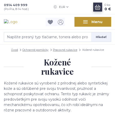
0914 409 999
0
ks
EUR
0 €
(Po-Pia, 8-14 hod.)
Menu
Hľadať
Úvod
Ochranné pomôcky
Pracovné rukavice
Kožené rukavice
Kožené
rukavice
Kožené rukavice sú vyrobené z prírodnej alebo syntetickej
kože a sú obľúbené pre svoju trvanlivosť, pružnosť a
schopnosť poskytovať ochranu. Tento typ rukavíc je známy
predovšetkým pre svoju vysokú odolnosť voči
mechanickému opotrebovaniu, čo ich robí ideálnymi na
rôzne pracovné a outdoorové aktivity.