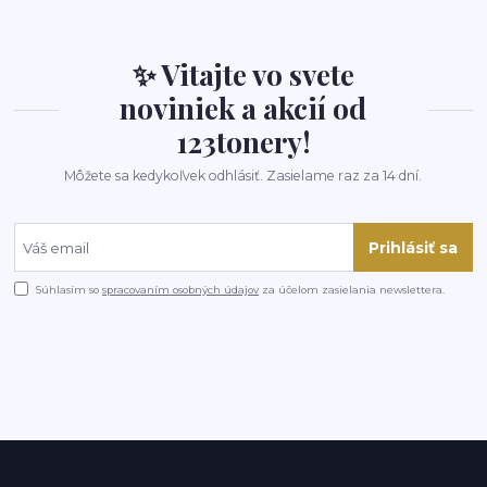
✨ Vitajte vo svete
noviniek a akcií od
123tonery!
Môžete sa kedykoľvek odhlásiť. Zasielame raz za 14 dní.
Prihlásiť sa
Súhlasím so
spracovaním osobných údajov
za účelom zasielania newslettera.