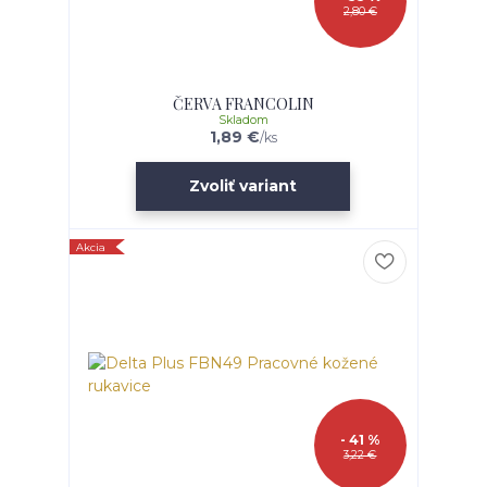
2,80 €
ČERVA FRANCOLIN
Skladom
1,89 €
/
ks
Zvoliť variant
Akcia
- 41 %
3,22 €