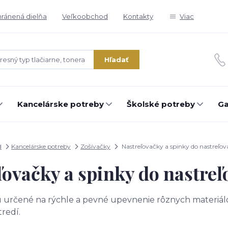
ránená dielňa
Veľkoobchod
Kontakty
Viac
Hľadať
Kancelárske potreby
Školské potreby
Ga
d
Kancelárske potreby
Zošívačky
Nastreľovačky a spinky do nastreľov
ľovačky a spinky do nastreľ
 určené na rýchle a pevné upevnenie rôznych materiálov.
redí.