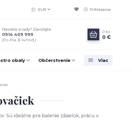
EUR
Prihlásenie
Neviete si rady? Zavolajte.
0
ks
0914 409 999
0 €
(Po-Pia, 8-14 hod.)
stro obaly
Občerstvenie
Viac
ačiek
ovačiek
 Sú ideálne pre balenie zásielok, prácu v