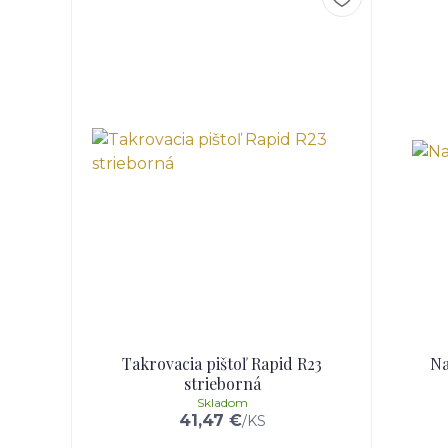
Takrovacia pištoľ Rapid R23
Na
strieborná
Skladom
41,47 €
/
KS