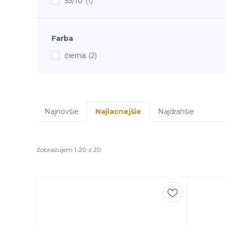
53/10
(1)
Farba
čierna
(2)
Najnovšie
Najlacnejšie
Najdrahšie
Zobrazujem 1-20 z 20