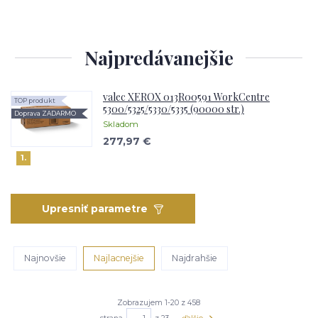
Najpredávanejšie
valec XEROX 013R00591 WorkCentre
TOP produkt
5300/5325/5330/5335 (90000 str.)
Doprava ZADARMO
Skladom
277,97 €
1.
Upresniť parametre
Najnovšie
Najlacnejšie
Najdrahšie
Zobrazujem 1-20 z 458