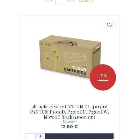
strana
z 23
ďalšie
- 7 %
13,55 €
alt. optický valec PANTUM DL-410 pre
PANTUM P3010D, P3300DN, P3300DW,
M6700D Black (12000 str.)
Skladom
12,60 €