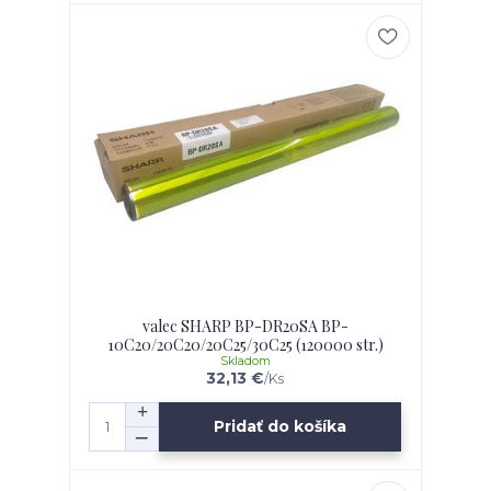
valec SHARP BP-DR20SA BP-
10C20/20C20/20C25/30C25 (120000 str.)
Skladom
32,13 €
/
Ks
Pridať do košíka