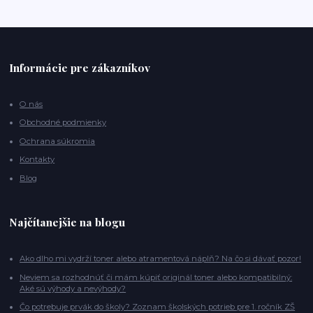
Informácie pre zákazníkov
O nás
Obchodné podmienky
Ochrana súkromia
Kontakty
Blog
Najčítanejšie na blogu
Ako dlho mi vydrží toner alebo atramentová náplň? Na čo si dávať pozor!
Neviem sa rozhodnúť či mám kúpiť originál toner alebo kompatibilný:
Aké sú výhody a nevýhody?
Čo potrebuje prvák do školy? Zoznam školských potrieb pre 1. ročník ZŠ