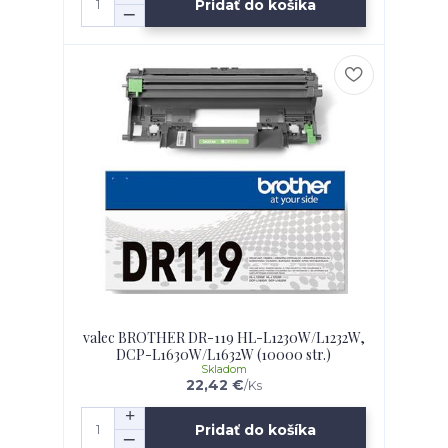
Pridať do košíka
valec BROTHER DR-119 HL-L1230W/L1232W,
DCP-L1630W/L1632W (10000 str.)
Skladom
22,42 €
/
Ks
Pridať do košíka