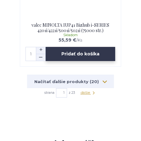
valec MINOLTA IUP41 Bizhub i-SERIES
4201i/4221i/5001i/5021i (75000 str.)
Skladom
55,59 €
/
Ks
Pridať do košíka
Načítať ďalšie produkty (20)
strana
z 23
ďalšie