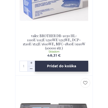
valec BROTHER DR-1030 HL-
1110E/1112E/1210WE/1212WE, DCP-
1510E/1512E/1610WE, MFC-1810E/1910W
(10000 str.)
Skladom
48,31 €
Pridať do košíka