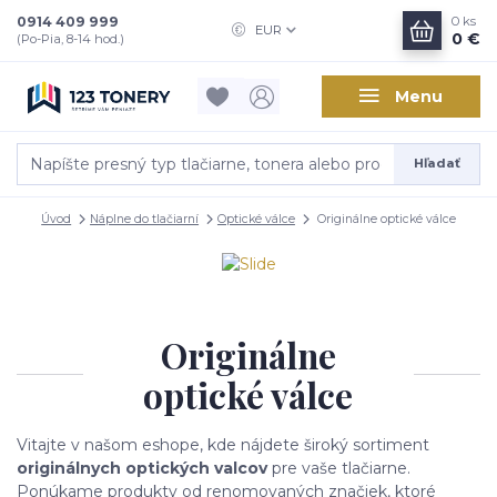
0914 409 999
0
ks
EUR
0 €
(Po-Pia, 8-14 hod.)
Menu
Hľadať
Úvod
Náplne do tlačiarní
Optické válce
Originálne optické válce
Originálne
optické válce
Vitajte v našom eshope, kde nájdete široký sortiment
originálnych optických valcov
pre vaše tlačiarne.
Ponúkame produkty od renomovaných značiek, ktoré