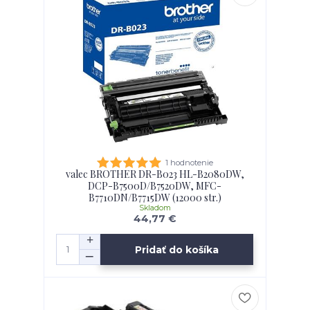
1 hodnotenie
valec BROTHER DR-B023 HL-B2080DW,
DCP-B7500D/B7520DW, MFC-
B7710DN/B7715DW (12000 str.)
Skladom
44,77 €
Pridať do košíka