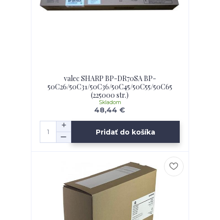
valec SHARP BP-DR70SA BP-
50C26/50C31/50C36/50C45/50C55/50C65
(225000 str.)
Skladom
48,44 €
Pridať do košíka