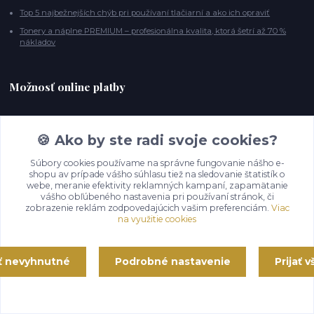
Top 5 najbežnejších chýb pri používaní tlačiarní a ako ich opraviť
Tonery a náplne PREMIUM – profesionálna kvalita, ktorá šetrí až 70 %
nákladov
Možnosť online platby
🍪 Ako by ste radi svoje cookies?
Súbory cookies používame na správne fungovanie nášho e-
Kontakty
shopu av prípade vášho súhlasu tiež na sledovanie štatistík o
webe, meranie efektivity reklamných kampaní, zapamätanie
vášho obľúbeného nastavenia pri používaní stránok, či
Zavolajte nám.
zobrazenie reklám zodpovedajúcich vašim preferenciám.
Viac
0914 409 999
na využitie cookies
(Po-Pia, 8-14 hod.)
ať nevyhnutné
Podrobné nastavenie
Prijať 
info@123tonery.com