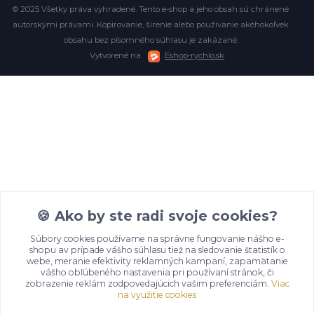
© 2025 Všetky práva vyhradené. Tento e-shop a jeho obsah sú chránené
autorskými právami. Kopírovanie, šírenie alebo používanie akéhokoľvek
obsahu bez písomného súhlasu je zakázané.
Vytvorené na
Eshop-rychlo.sk
🍪 Ako by ste radi svoje cookies?
Súbory cookies používame na správne fungovanie nášho e-
shopu av prípade vášho súhlasu tiež na sledovanie štatistík o
webe, meranie efektivity reklamných kampaní, zapamätanie
vášho obľúbeného nastavenia pri používaní stránok, či
zobrazenie reklám zodpovedajúcich vašim preferenciám.
Viac
na využitie cookies