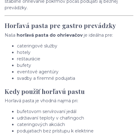
stabilné ohrievanie pokrmov počas podujatí aj bežnej
prevádzky.
Horľavá pasta pre gastro prevádzky
Naša
horľavá pasta do ohrievačov
je ideálna pre:
cateringové služby
hotely
reštaurácie
bufety
eventové agentúry
svadby a firemné podujatia
Kedy použiť horľavú pastu
Horľavá pasta je vhodná najmä pri:
bufetovom servírovaní jedál
udržiavaní teploty v chafingoch
cateringových akciách
podujatiach bez prístupu k elektrine