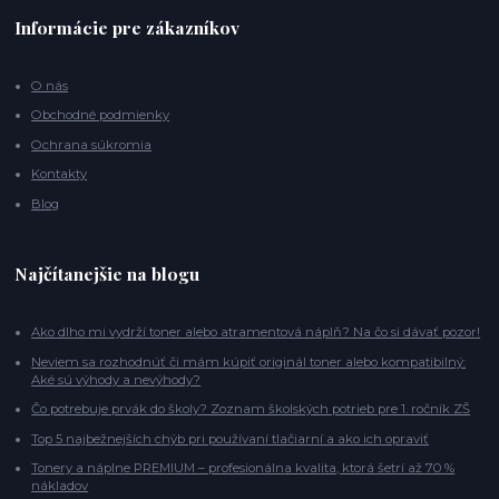
Informácie pre zákazníkov
O nás
Obchodné podmienky
Ochrana súkromia
Kontakty
Blog
Najčítanejšie na blogu
Ako dlho mi vydrží toner alebo atramentová náplň? Na čo si dávať pozor!
Neviem sa rozhodnúť či mám kúpiť originál toner alebo kompatibilný:
Aké sú výhody a nevýhody?
Čo potrebuje prvák do školy? Zoznam školských potrieb pre 1. ročník ZŠ
Top 5 najbežnejších chýb pri používaní tlačiarní a ako ich opraviť
Tonery a náplne PREMIUM – profesionálna kvalita, ktorá šetrí až 70 %
nákladov