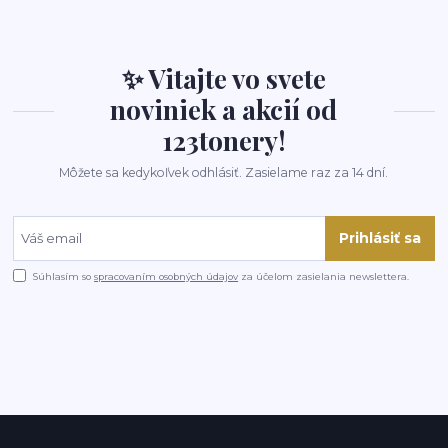
✨ Vitajte vo svete
noviniek a akcií od
123tonery!
Môžete sa kedykoľvek odhlásiť. Zasielame raz za 14 dní.
Prihlásiť sa
Súhlasím so
spracovaním osobných údajov
za účelom zasielania newslettera.