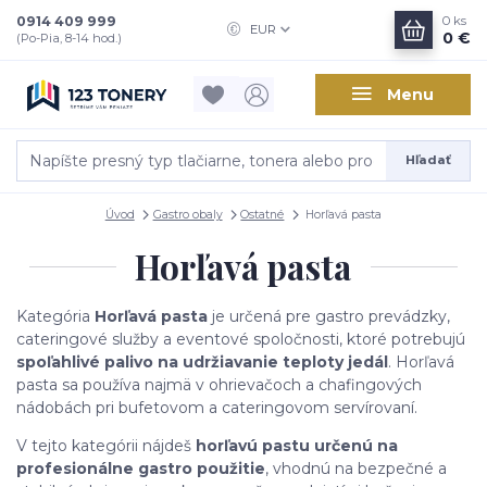
0914 409 999
0
ks
EUR
0 €
(Po-Pia, 8-14 hod.)
Menu
Hľadať
Úvod
Gastro obaly
Ostatné
Horľavá pasta
Horľavá pasta
Kategória
Horľavá pasta
je určená pre gastro prevádzky,
cateringové služby a eventové spoločnosti, ktoré potrebujú
spoľahlivé palivo na udržiavanie teploty jedál
. Horľavá
pasta sa používa najmä v ohrievačoch a chafingových
nádobách pri bufetovom a cateringovom servírovaní.
V tejto kategórii nájdeš
horľavú pastu určenú na
profesionálne gastro použitie
, vhodnú na bezpečné a