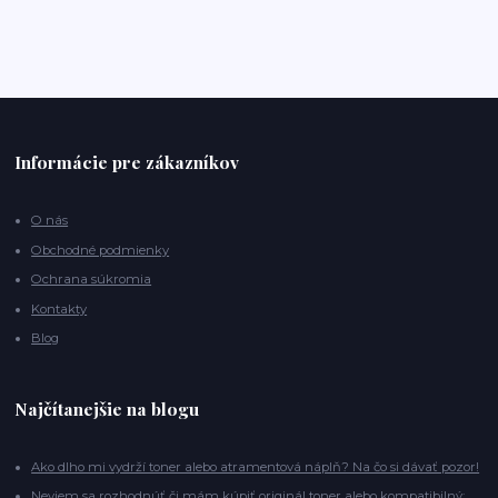
Informácie pre zákazníkov
O nás
Obchodné podmienky
Ochrana súkromia
Kontakty
Blog
Najčítanejšie na blogu
Ako dlho mi vydrží toner alebo atramentová náplň? Na čo si dávať pozor!
Neviem sa rozhodnúť či mám kúpiť originál toner alebo kompatibilný: