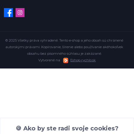
© 2025 Všetky práva vyhradené. Tento e-shop a jeho obsah sú chránené
autorskými právami. Kopírovanie, šírenie alebo používanie akéhokoľvek
obsahu bez písomného súhlasu je zakázané.
Vytvorené na
Eshop-rychlo.sk
🍪 Ako by ste radi svoje cookies?