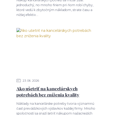
Nákup kancelárskych potrieb sa môže zdať
jednoduchý, no mnoho firiem pri ňom robí chyby,
ktoré vedú k zbytočným nákladom, strate času a
nižšej efektiv...
23
06
2026
Ako ušetriť na kancelárskych
potrebách bez zníženia kvality
Náklady na kancelárske potreby tvoria významnú
časť prevádzkových výdavkov každej firmy. Mnoho
spoločností sa snaží šetriť nákupom najlacnejších