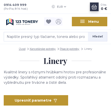
0914 409 999
0
ks
EUR
0 €
(Po-Pia, 8-14 hod.)
Menu
Hľadať
Úvod
Kancelárske potreby
Písacie potreby
Linery
Linery
Kvalitné
linery
s
rôznymi
hrúbkami
hrotov
pre
profesionálne
výsledky.
Spoľahlivý
atrament
odolný
proti
rozmazaniu
a
vyblednutiu
pre
trvácne
a
čisté
diela.
Upresniť parametre