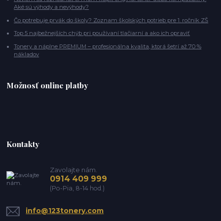
Aké sú výhody a nevýhody?
Čo potrebuje prvák do školy? Zoznam školských potrieb pre 1. ročník ZŠ
Top 5 najbežnejších chýb pri používaní tlačiarní a ako ich opraviť
Tonery a náplne PREMIUM – profesionálna kvalita, ktorá šetrí až 70 %
nákladov
Možnosť online platby
Kontakty
Zavolajte nám.
0914 409 999
(Po-Pia, 8-14 hod.)
info@123tonery.com