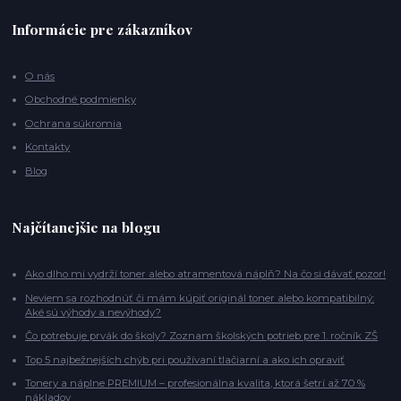
Informácie pre zákazníkov
O nás
Obchodné podmienky
Ochrana súkromia
Kontakty
Blog
Najčítanejšie na blogu
Ako dlho mi vydrží toner alebo atramentová náplň? Na čo si dávať pozor!
Neviem sa rozhodnúť či mám kúpiť originál toner alebo kompatibilný:
Aké sú výhody a nevýhody?
Čo potrebuje prvák do školy? Zoznam školských potrieb pre 1. ročník ZŠ
Top 5 najbežnejších chýb pri používaní tlačiarní a ako ich opraviť
Tonery a náplne PREMIUM – profesionálna kvalita, ktorá šetrí až 70 %
nákladov