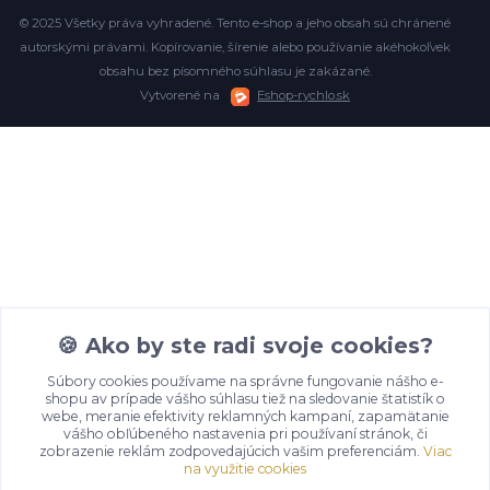
© 2025 Všetky práva vyhradené. Tento e-shop a jeho obsah sú chránené
autorskými právami. Kopírovanie, šírenie alebo používanie akéhokoľvek
obsahu bez písomného súhlasu je zakázané.
Vytvorené na
Eshop-rychlo.sk
🍪 Ako by ste radi svoje cookies?
Súbory cookies používame na správne fungovanie nášho e-
shopu av prípade vášho súhlasu tiež na sledovanie štatistík o
webe, meranie efektivity reklamných kampaní, zapamätanie
vášho obľúbeného nastavenia pri používaní stránok, či
zobrazenie reklám zodpovedajúcich vašim preferenciám.
Viac
na využitie cookies