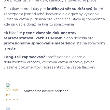
pre prezentácie, manuály, katalógy aj záverečné práce.
Ponúkame produkty pre
krúžkovú väzbu drôtovú
, ktoré
zabezpečia jednoduché listovanie a elegantný výsledok.
Drôtená väzba je ideálna pre kancelárie, školy aj copycentrá,
kde sa kladie dôraz na kvalitu spracovania.
Ak hľadáte
pevné viazanie dokumentov
,
reprezentatívnu väzbu tlačovín
alebo riešenia pre
profesionálne spracovanie materiálov
, ste na správnom
mieste.
Long-tail zapracované:
profesionálne viazanie
dokumentov drôtom, krúžková väzba drôtová, pevné
viazanie dokumentov, reprezentatívna väzba tlačovín
Viazače na kovové hrebene