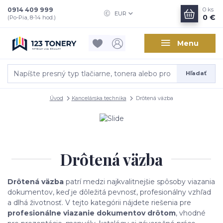
0914 409 999
0
ks
EUR
0 €
(Po-Pia, 8-14 hod.)
Menu
Hľadať
Úvod
Kancelárska technika
Drôtená väzba
Drôtená väzba
Drôtená väzba
patrí medzi najkvalitnejšie spôsoby viazania
dokumentov, keď je dôležitá pevnosť, profesionálny vzhľad
a dlhá životnosť. V tejto kategórii nájdete riešenia pre
profesionálne viazanie dokumentov drôtom
, vhodné