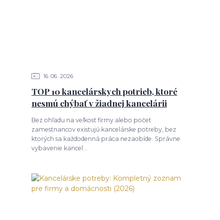
16
06
2026
TOP 10 kancelárskych potrieb, ktoré
nesmú chýbať v žiadnej kancelárii
Bez ohľadu na veľkosť firmy alebo počet
zamestnancov existujú kancelárske potreby, bez
ktorých sa každodenná práca nezaobíde. Správne
vybavenie kancel...