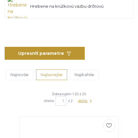
Hrebene na krúžkovú väzbu drôtovú
Upresniť parametre
Najnovšie
Najlacnejšie
Najdrahšie
Zobrazujem 1-20 z 25
strana
z 2
ďalšie