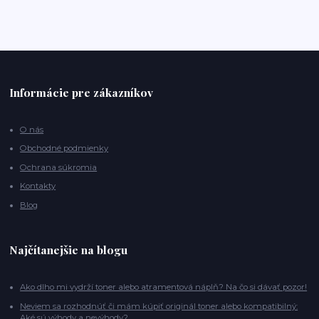
Informácie pre zákazníkov
O nás
Obchodné podmienky
Ochrana súkromia
Kontakty
Blog
Najčítanejšie na blogu
Ako dlho mi vydrží toner alebo atramentová náplň? Na čo si dávať pozor!
Neviem sa rozhodnúť či mám kúpiť originál toner alebo kompatibilný:
Aké sú výhody a nevýhody?