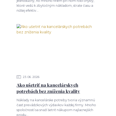
jednoduchý, no mnoho firiem pri ňom robí chyby,
ktoré vedú k zbytočným nákladom, strate času a
nižšej efektiv...
23
06
2026
Ako ušetriť na kancelárskych
potrebách bez zníženia kvality
Náklady na kancelárske potreby tvoria významnú
časť prevádzkových výdavkov každej firmy. Mnoho
spoločností sa snaží šetriť nákupom najlacnejších
produ...