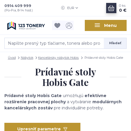
0914 409 999
0
ks
EUR
0 €
(Po-Pia, 8-14 hod.)
Menu
Hľadať
Úvod
Nábytok
Kancelársky nábytok Hobis
Prídavné stoly Hobis Gate
Prídavné stoly
Hobis Gate
Prídavné stoly Hobis Gate
umožňujú
efektívne
rozšírenie pracovnej plochy
a vytváranie
modulárnych
kancelárskych zostáv
pre individuálne potreby.
Upresniť parametre