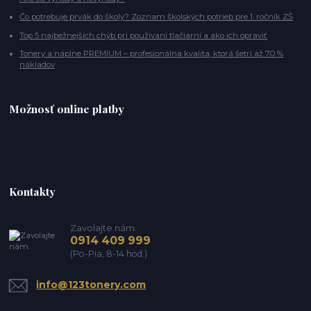
Čo potrebuje prvák do školy? Zoznam školských potrieb pre 1. ročník ZŠ
Top 5 najbežnejších chýb pri používaní tlačiarní a ako ich opraviť
Tonery a náplne PREMIUM – profesionálna kvalita, ktorá šetrí až 70 %
nákladov
Možnosť online platby
Kontakty
Zavolajte nám.
0914 409 999
(Po-Pia, 8-14 hod.)
info@123tonery.com