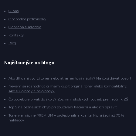
O nás
Obchodné podmienky
Ochrana súkromia
Kontakty
Blog
Najčítanejšie na blogu
Ako dlho mi vydrží toner alebo atramentová náplň? Na čo si dávať pozor!
Neviem sa rozhodnúť či mám kúpiť originál toner alebo kompatibilný:
Aké sú výhody a nevýhody?
Čo potrebuje prvák do školy? Zoznam školských potrieb pre 1. ročník ZŠ
Top 5 najbežnejších chýb pri používaní tlačiarní a ako ich opraviť
Tonery a náplne PREMIUM – profesionálna kvalita, ktorá šetrí až 70 %
nákladov