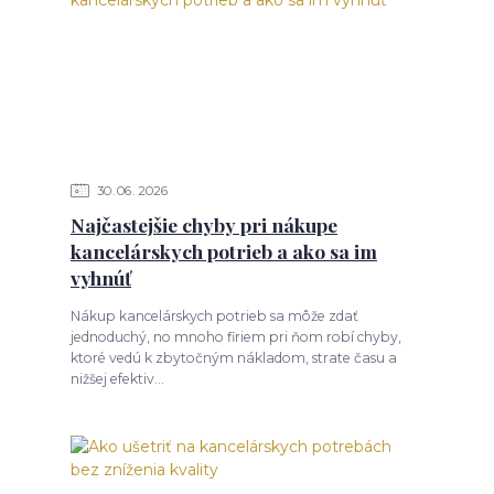
30
06
2026
Najčastejšie chyby pri nákupe
kancelárskych potrieb a ako sa im
vyhnúť
Nákup kancelárskych potrieb sa môže zdať
jednoduchý, no mnoho firiem pri ňom robí chyby,
ktoré vedú k zbytočným nákladom, strate času a
nižšej efektiv...