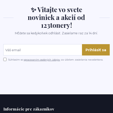
✨ Vitajte vo svete
noviniek a akcií od
123tonery!
Môžete sa kedykoľvek odhlásiť. Zasielame raz za 14 dní.
Prihlásiť sa
Súhlasím so
spracovaním osobných údajov
za účelom zasielania newslettera.
Informácie pre zákazníkov