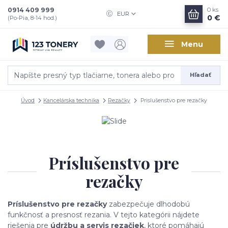
0914 409 999
0
ks
EUR
0 €
(Po-Pia, 8-14 hod.)
Menu
Hľadať
Úvod
Kancelárska technika
Rezačky
Prislušenstvo pre rezačky
Príslušenstvo pre
rezačky
Príslušenstvo pre rezačky
zabezpečuje dlhodobú
funkčnosť a presnosť rezania. V tejto kategórii nájdete
riešenia pre
údržbu a servis rezačiek
, ktoré pomáhajú