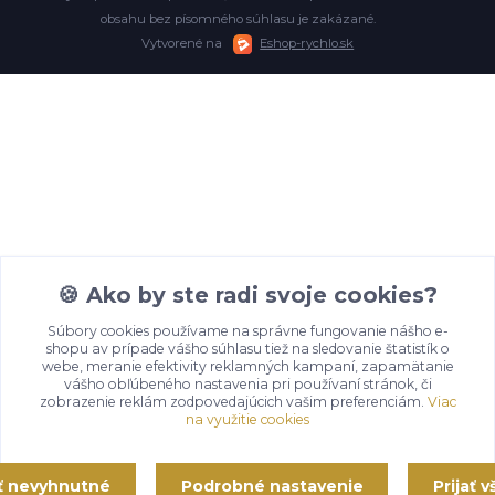
obsahu bez písomného súhlasu je zakázané.
Vytvorené na
Eshop-rychlo.sk
🍪 Ako by ste radi svoje cookies?
Súbory cookies používame na správne fungovanie nášho e-
shopu av prípade vášho súhlasu tiež na sledovanie štatistík o
webe, meranie efektivity reklamných kampaní, zapamätanie
vášho obľúbeného nastavenia pri používaní stránok, či
zobrazenie reklám zodpovedajúcich vašim preferenciám.
Viac
na využitie cookies
ať nevyhnutné
Podrobné nastavenie
Prijať 