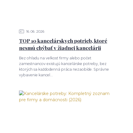
16
06
2026
TOP 10 kancelárskych potrieb, ktoré
nesmú chýbať v žiadnej kancelárii
Bez ohľadu na veľkosť firmy alebo počet
zamestnancov existujú kancelárske potreby, bez
ktorých sa každodenná práca nezaobíde. Správne
vybavenie kancel...