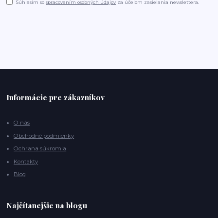
Súhlasím so
spracovaním osobných údajov
za účelom zasielania newslettera.
Informácie pre zákazníkov
O nás
Obchodné podmienky
Ochrana súkromia
Kontakty
Blog
Najčítanejšie na blogu