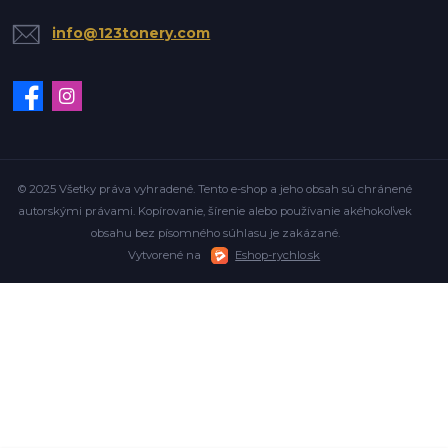
info@123tonery.com
© 2025 Všetky práva vyhradené. Tento e-shop a jeho obsah sú chránené
autorskými právami. Kopírovanie, šírenie alebo používanie akéhokoľvek
obsahu bez písomného súhlasu je zakázané.
Vytvorené na
Eshop-rychlo.sk