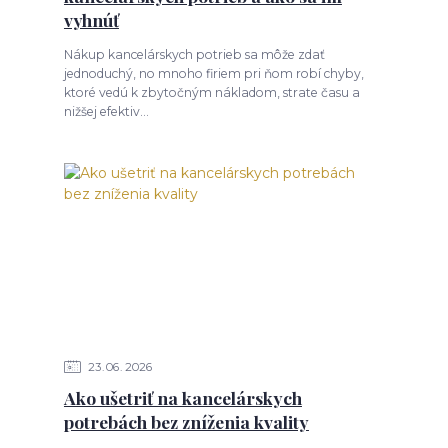
vyhnúť
Nákup kancelárskych potrieb sa môže zdať
jednoduchý, no mnoho firiem pri ňom robí chyby,
ktoré vedú k zbytočným nákladom, strate času a
nižšej efektiv...
23
06
2026
Ako ušetriť na kancelárskych
potrebách bez zníženia kvality