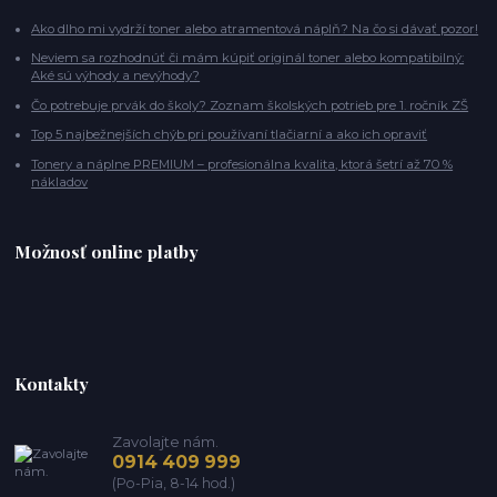
Ako dlho mi vydrží toner alebo atramentová náplň? Na čo si dávať pozor!
Neviem sa rozhodnúť či mám kúpiť originál toner alebo kompatibilný:
Aké sú výhody a nevýhody?
Čo potrebuje prvák do školy? Zoznam školských potrieb pre 1. ročník ZŠ
Top 5 najbežnejších chýb pri používaní tlačiarní a ako ich opraviť
Tonery a náplne PREMIUM – profesionálna kvalita, ktorá šetrí až 70 %
nákladov
Možnosť online platby
Kontakty
Zavolajte nám.
0914 409 999
(Po-Pia, 8-14 hod.)