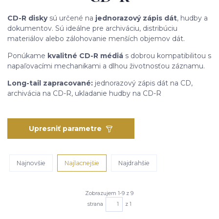
CD-R disky
sú určené na
jednorazový zápis dát
, hudby a
dokumentov. Sú ideálne pre archiváciu, distribúciu
materiálov alebo zálohovanie menších objemov dát.
Ponúkame
kvalitné CD-R médiá
s dobrou kompatibilitou s
napaľovacími mechanikami a dlhou životnosťou záznamu.
Long-tail zapracované:
jednorazový zápis dát na CD,
archivácia na CD-R, ukladanie hudby na CD-R
Upresniť parametre
Najnovšie
Najlacnejšie
Najdrahšie
Zobrazujem 1-9 z 9
strana
z 1