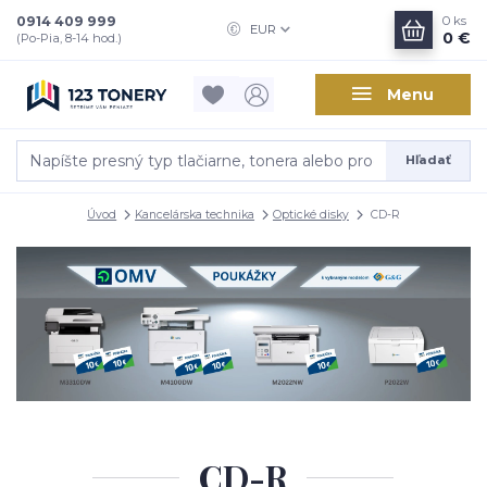
0914 409 999
0
ks
EUR
0 €
(Po-Pia, 8-14 hod.)
Menu
Hľadať
Úvod
Kancelárska technika
Optické disky
CD-R
CD-R