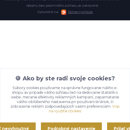
obsahu bez písomného súhlasu je zakázané.
Vytvorené na
Eshop-rychlo.sk
🍪 Ako by ste radi svoje cookies?
Súbory cookies používame na správne fungovanie nášho e-
shopu av prípade vášho súhlasu tiež na sledovanie štatistík o
webe, meranie efektivity reklamných kampaní, zapamätanie
vášho obľúbeného nastavenia pri používaní stránok, či
zobrazenie reklám zodpovedajúcich vašim preferenciám.
Viac
na využitie cookies
ať nevyhnutné
Podrobné nastavenie
Prijať 