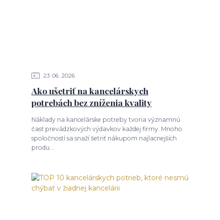
23
06
2026
Ako ušetriť na kancelárskych
potrebách bez zníženia kvality
Náklady na kancelárske potreby tvoria významnú
časť prevádzkových výdavkov každej firmy. Mnoho
spoločností sa snaží šetriť nákupom najlacnejších
produ...