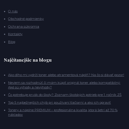
O nás
Obchodné podmienky
Ochrana súkromia
Kontakty
Blog
Najčítanejšie na blogu
Ako dlho mi vydrží toner alebo atramentová náplň? Na čo si dávať pozor!
Neviem sa rozhodnúť či mám kúpiť originál toner alebo kompatibilný:
Aké sú výhody a nevýhody?
Čo potrebuje prvák do školy? Zoznam školských potrieb pre 1. ročník ZŠ
Top 5 najbežnejších chýb pri používaní tlačiarní a ako ich opraviť
Tonery a náplne PREMIUM – profesionálna kvalita, ktorá šetrí až 70 %
nákladov