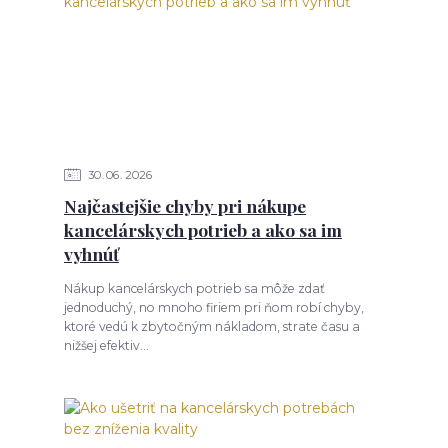
30
06
2026
Najčastejšie chyby pri nákupe
kancelárskych potrieb a ako sa im
vyhnúť
Nákup kancelárskych potrieb sa môže zdať
jednoduchý, no mnoho firiem pri ňom robí chyby,
ktoré vedú k zbytočným nákladom, strate času a
nižšej efektiv...