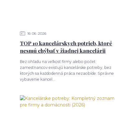
16
06
2026
TOP 10 kancelárskych potrieb, ktoré
nesmú chýbať v žiadnej kancelárii
Bez ohľadu na veľkosť firmy alebo počet
zamestnancov existujú kancelárske potreby, bez
ktorých sa každodenná práca nezaobíde. Správne
vybavenie kancel...