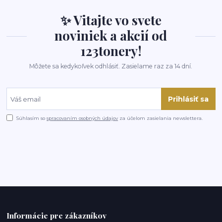
✨ Vitajte vo svete
noviniek a akcií od
123tonery!
Môžete sa kedykoľvek odhlásiť. Zasielame raz za 14 dní.
Prihlásiť sa
Súhlasím so
spracovaním osobných údajov
za účelom zasielania newslettera.
Informácie pre zákazníkov