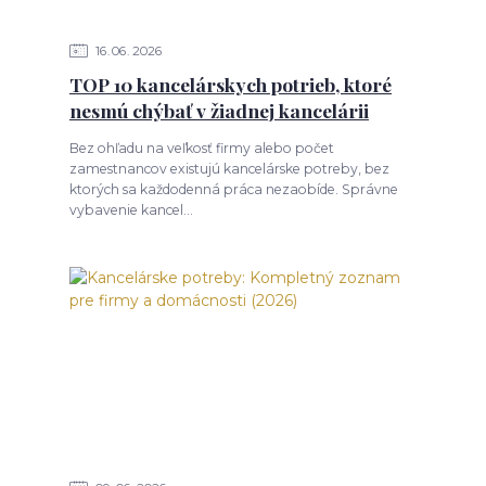
16
06
2026
TOP 10 kancelárskych potrieb, ktoré
nesmú chýbať v žiadnej kancelárii
Bez ohľadu na veľkosť firmy alebo počet
zamestnancov existujú kancelárske potreby, bez
ktorých sa každodenná práca nezaobíde. Správne
vybavenie kancel...