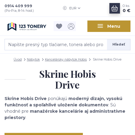
0914 409 999
0
ks
EUR
0 €
(Po-Pia, 8-14 hod.)
Menu
Hľadať
Úvod
Nábytok
Kancelársky nábytok Hobis
Skrine Hobis Drive
Skrine Hobis
Drive
Skrine Hobis Drive
ponúkajú
moderný dizajn, vysokú
funkčnosť a spoľahlivé uloženie dokumentov
. Sú
vhodné pre
manažérske kancelárie aj administratívne
priestory
.