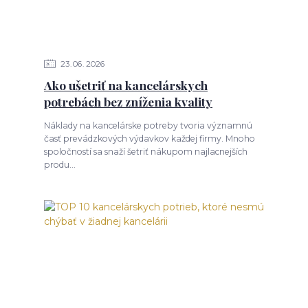
23
06
2026
Ako ušetriť na kancelárskych
potrebách bez zníženia kvality
Náklady na kancelárske potreby tvoria významnú
časť prevádzkových výdavkov každej firmy. Mnoho
spoločností sa snaží šetriť nákupom najlacnejších
produ...