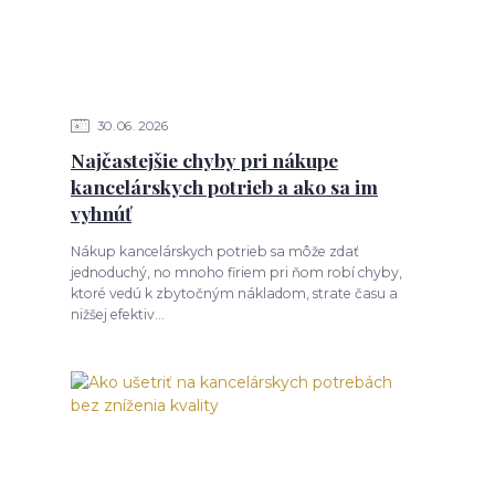
30
06
2026
Najčastejšie chyby pri nákupe
kancelárskych potrieb a ako sa im
vyhnúť
Nákup kancelárskych potrieb sa môže zdať
jednoduchý, no mnoho firiem pri ňom robí chyby,
ktoré vedú k zbytočným nákladom, strate času a
nižšej efektiv...