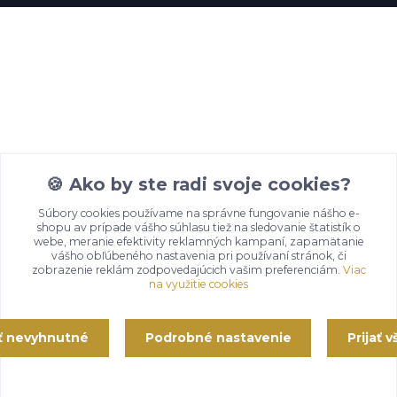
🍪 Ako by ste radi svoje cookies?
Súbory cookies používame na správne fungovanie nášho e-
shopu av prípade vášho súhlasu tiež na sledovanie štatistík o
webe, meranie efektivity reklamných kampaní, zapamätanie
vášho obľúbeného nastavenia pri používaní stránok, či
zobrazenie reklám zodpovedajúcich vašim preferenciám.
Viac
na využitie cookies
ať nevyhnutné
Podrobné nastavenie
Prijať 