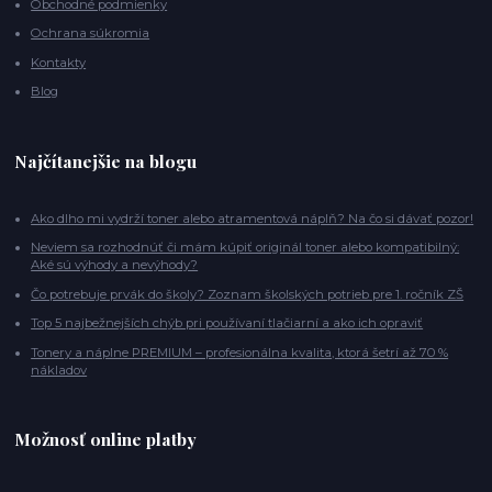
Obchodné podmienky
Ochrana súkromia
Kontakty
Blog
Najčítanejšie na blogu
Ako dlho mi vydrží toner alebo atramentová náplň? Na čo si dávať pozor!
Neviem sa rozhodnúť či mám kúpiť originál toner alebo kompatibilný:
Aké sú výhody a nevýhody?
Čo potrebuje prvák do školy? Zoznam školských potrieb pre 1. ročník ZŠ
Top 5 najbežnejších chýb pri používaní tlačiarní a ako ich opraviť
Tonery a náplne PREMIUM – profesionálna kvalita, ktorá šetrí až 70 %
nákladov
Možnosť online platby