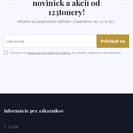
noviniek a akcií od
123tonery!
Môžete sa kedykoľvek odhlásiť. Zasielame raz za 14 dní.
Prihlásiť sa
Súhlasím so
spracovaním osobných údajov
za účelom zasielania newslettera.
Informácie pre zákazníkov
O nás