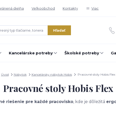
ránená dielňa
Veľkoobchod
Kontakty
Viac
Hľadať
Kancelárske potreby
Školské potreby
Ga
Úvod
Nábytok
Kancelársky nábytok Hobis
Pracovné stoly Hobis Flex
Pracovné stoly Hobis Flex
lné riešenie pre každé pracovisko
, kde je dôležitá
ergo