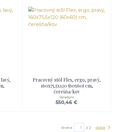
ľavý,
Pracovný stôl Flex, ergo, pravý,
m,
160x75,5x120 (60x60) cm,
čerešňa/kov
Skladom
550,46 €
strana
z 2
ďalšie