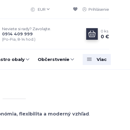
EUR
Prihlásenie
Neviete si rady? Zavolajte.
0
ks
0914 409 999
0 €
(Po-Pia, 8-14 hod.)
stro obaly
Občerstvenie
Viac
nómia, flexibilita a moderný vzhľad
.