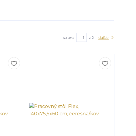
strana
z 2
ďalšie