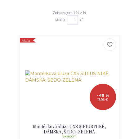
Zobrazujem 1-14 z 14
strana
z 1
Akcia
- 49 %
13,96 €
Montérková blúza CXS SIRIUS NIKÉ,
DÁMSKA, ŠEDO-ZELENÁ
Skladom