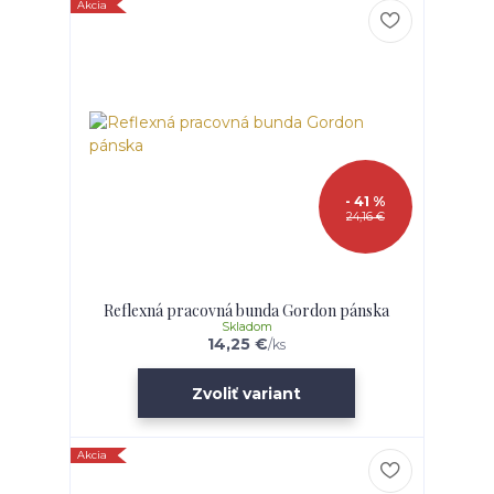
Akcia
- 41 %
24,16 €
Reflexná pracovná bunda Gordon pánska
Skladom
14,25 €
/
ks
Zvoliť variant
Akcia