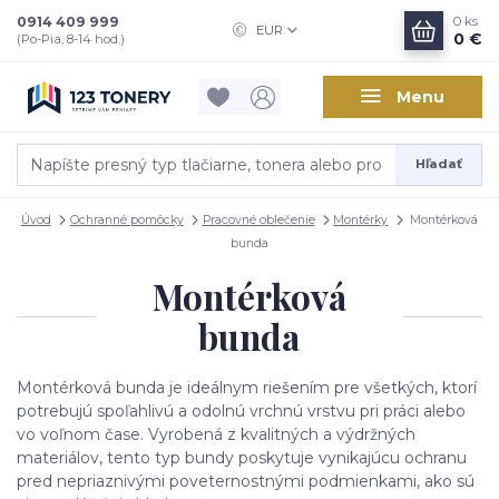
0914 409 999
0
ks
EUR
0 €
(Po-Pia, 8-14 hod.)
Menu
Hľadať
Úvod
Ochranné pomôcky
Pracovné oblečenie
Montérky
Montérková
bunda
Montérková
bunda
Montérková bunda je ideálnym riešením pre všetkých, ktorí
potrebujú spoľahlivú a odolnú vrchnú vrstvu pri práci alebo
vo voľnom čase. Vyrobená z kvalitných a výdržných
materiálov, tento typ bundy poskytuje vynikajúcu ochranu
pred nepriaznivými poveternostnými podmienkami, ako sú