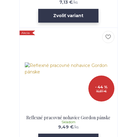
7,13 €
/
ks
Zvoliť variant
Akcia
- 44 %
16,87 €
Reflexné pracovné nohavice Gordon pánske
Skladom
9,49 €
/
ks