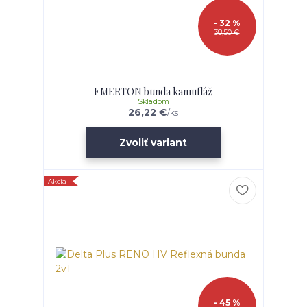
- 32 %
38,50 €
EMERTON bunda kamufláž
Skladom
26,22 €
/
ks
Zvoliť variant
Akcia
- 45 %