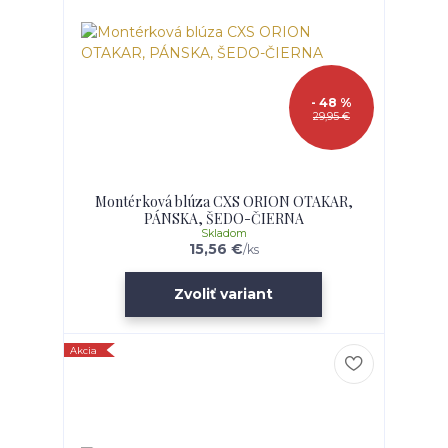
- 48 %
29,95 €
Montérková blúza CXS ORION OTAKAR,
PÁNSKA, ŠEDO-ČIERNA
Skladom
15,56 €
/
ks
Zvoliť variant
Akcia