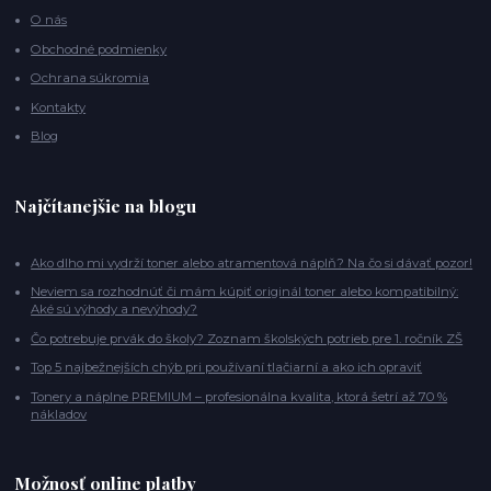
O nás
Obchodné podmienky
Ochrana súkromia
Kontakty
Blog
Najčítanejšie na blogu
Ako dlho mi vydrží toner alebo atramentová náplň? Na čo si dávať pozor!
Neviem sa rozhodnúť či mám kúpiť originál toner alebo kompatibilný:
Aké sú výhody a nevýhody?
Čo potrebuje prvák do školy? Zoznam školských potrieb pre 1. ročník ZŠ
Top 5 najbežnejších chýb pri používaní tlačiarní a ako ich opraviť
Tonery a náplne PREMIUM – profesionálna kvalita, ktorá šetrí až 70 %
nákladov
Možnosť online platby