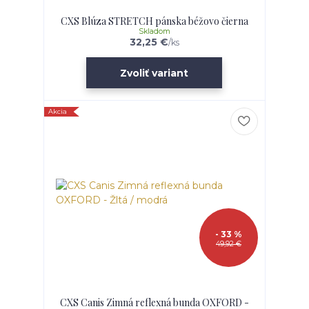
CXS Blúza STRETCH pánska béžovo čierna
Skladom
32,25 €
/
ks
Zvoliť variant
Akcia
- 33 %
49,92 €
CXS Canis Zimná reflexná bunda OXFORD -