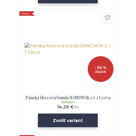
Akcia
- 50 %
28,53 €
Pánska fleecová bunda RANDWIK 2 v 1 Cerva
Skladom
14,25 €
/
ks
Zvoliť variant