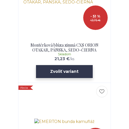
- 51 %
43,75 €
Montérková blúza zimná CXS ORION
OTAKAR, PÁNSKA, ŠEDO-ČIERNA
Skladom
21,23 €
/
ks
Zvoliť variant
Akcia