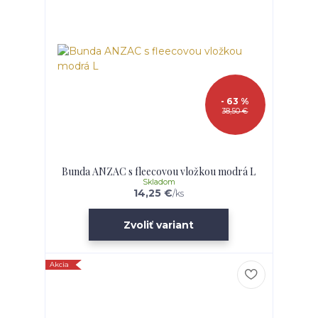
- 63 %
38,50 €
Bunda ANZAC s fleecovou vložkou modrá L
Skladom
14,25 €
/
ks
Zvoliť variant
Akcia