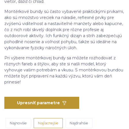
vietor, dážď či chlad.
Montérkové bundy sú často vybavené praktickými prvkami,
ako sú množstvo vreciek na náradie, reflexné prvky pre
zvýšenú viditeľnosť a nastaviteľné manžety alebo kapucne,
čo z nich robí skvelý doplnok pre rôzne profesie aj
outdoorové aktivity. Ich funkčný dizajn a strih zabezpečujú
pohodlné nosenie a voľnosť pohybu, takže sú ideálne na
vykonávanie fyzicky náročných úloh.
Pri výbere montérkovej bundy sa môžete rozhodovať z
rôznych farieb a štýlov, aby ste si našli model, ktorý
vyhovuje vašim potrebám a vkusu. S montérkovou bundou
môžete byť pripravení na každú výzvu, ktorú vám deň
prinesie!
Upresniť parametre
Najnovšie
Najlacnejšie
Najdrahšie