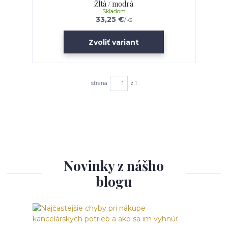
Žltá / modrá
Skladom
33,25 €
/
ks
Zvoliť variant
strana
z 1
Novinky z nášho
blogu