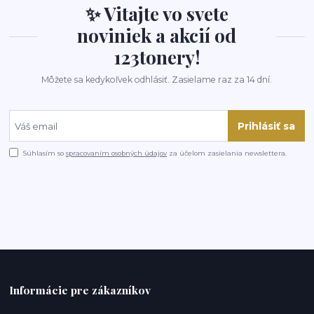
✨ Vitajte vo svete
noviniek a akcií od
123tonery!
Môžete sa kedykoľvek odhlásiť. Zasielame raz za 14 dní.
Prihlásiť sa
Súhlasím so
spracovaním osobných údajov
za účelom zasielania newslettera.
Informácie pre zákazníkov