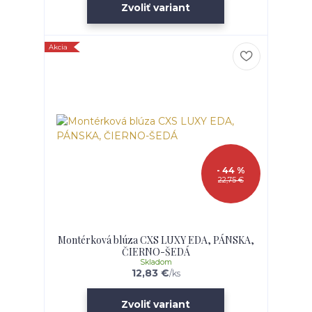
Zvoliť variant
Akcia
- 44 %
22,75 €
Montérková blúza CXS LUXY EDA, PÁNSKA,
ČIERNO-ŠEDÁ
Skladom
12,83 €
/
ks
Zvoliť variant