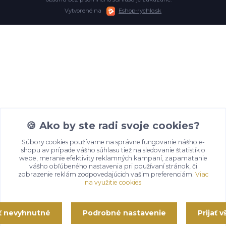
Vytvorené na
Eshop-rychlo.sk
🍪 Ako by ste radi svoje cookies?
Súbory cookies používame na správne fungovanie nášho e-
shopu av prípade vášho súhlasu tiež na sledovanie štatistík o
webe, meranie efektivity reklamných kampaní, zapamätanie
vášho obľúbeného nastavenia pri používaní stránok, či
zobrazenie reklám zodpovedajúcich vašim preferenciám.
Viac
na využitie cookies
ať nevyhnutné
Podrobné nastavenie
Prijať 