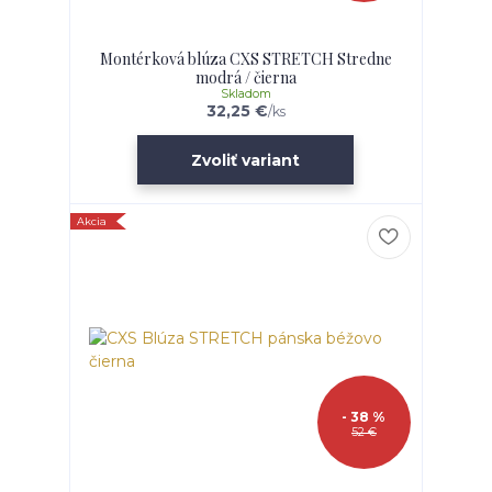
Montérková blúza CXS STRETCH Stredne
modrá / čierna
Skladom
32,25 €
/
ks
Zvoliť variant
Akcia
- 38 %
52 €