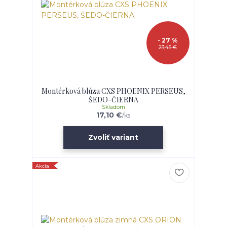
- 27 %
23,45 €
Montérková blúza CXS PHOENIX PERSEUS,
ŠEDO-ČIERNA
Skladom
17,10 €
/
ks
Zvoliť variant
Akcia