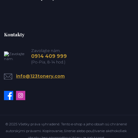
Kontakty
Zavolajte nám.
0914 409 999
(Po-Pia, 8-14 hod.)
info@123tonery.com
© 2025 Všetky práva vyhradené. Tento e-shop a jeho obsah sú chránené
autorskými právami. Kopírovanie, šírenie alebo používanie akéhokoľvek
obsahu bez písomného súhlasu je zakázané.