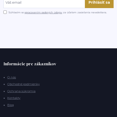
Prihlásiť sa
Súhlasím so
spracovaním osobných údajov
za účelom zasielania newslettera.
Informácie pre zákazníkov
O nás
Obchodné podmienky
Ochrana súkromia
Kontakty
Blog