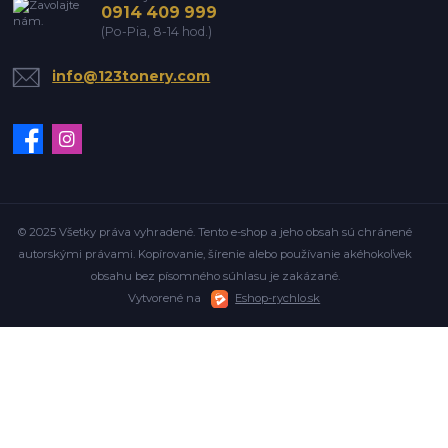
0914 409 999
(Po-Pia, 8-14 hod.)
info@123tonery.com
© 2025 Všetky práva vyhradené. Tento e-shop a jeho obsah sú chránené
autorskými právami. Kopírovanie, šírenie alebo používanie akéhokoľvek
obsahu bez písomného súhlasu je zakázané.
Vytvorené na
Eshop-rychlo.sk