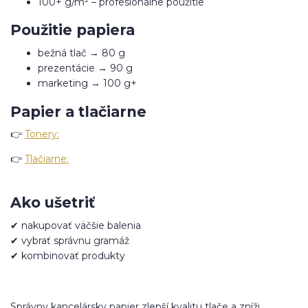
100+ g/m² – profesionálne použitie
Použitie papiera
bežná tlač → 80 g
prezentácie → 90 g
marketing → 100 g+
Papier a tlačiarne
👉
Tonery:
👉
Tlačiarne:
Ako ušetriť
✔ nakupovať väčšie balenia
✔ vybrať správnu gramáž
✔ kombinovať produkty
Správny kancelársky papier zlepší kvalitu tlače a zníži