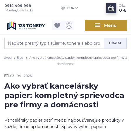
0914 409 999
0
ks
EUR
0 €
(Po-Pia, 8-14 hod.)
Menu
Hľadať
Úvod
Blog
Ako vybrať kancelársky papier: kompletný sprievodca pre firmy a
domácnosti
03
04
2026
Ako vybrať kancelársky
papier: kompletný sprievodca
pre firmy a domácnosti
Kancelársky papier patrí medzi najpoužívanejšie produkty v
každej firme aj domácnosti. Správny výber papiera