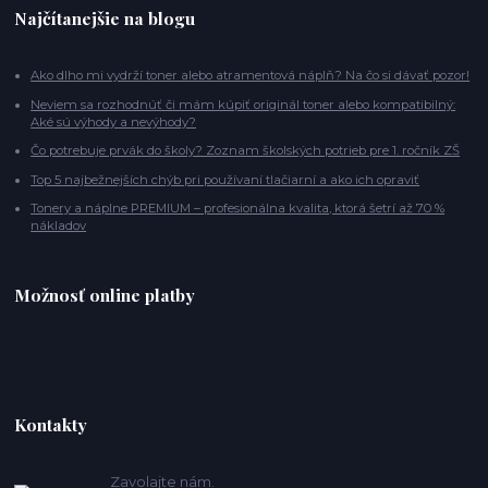
Najčítanejšie na blogu
Ako dlho mi vydrží toner alebo atramentová náplň? Na čo si dávať pozor!
Neviem sa rozhodnúť či mám kúpiť originál toner alebo kompatibilný:
Aké sú výhody a nevýhody?
Čo potrebuje prvák do školy? Zoznam školských potrieb pre 1. ročník ZŠ
Top 5 najbežnejších chýb pri používaní tlačiarní a ako ich opraviť
Tonery a náplne PREMIUM – profesionálna kvalita, ktorá šetrí až 70 %
nákladov
Možnosť online platby
Kontakty
Zavolajte nám.