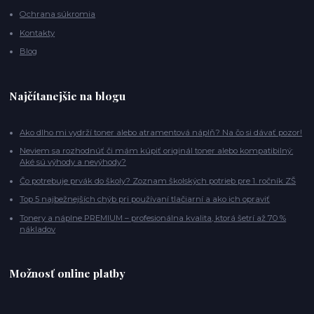
Ochrana súkromia
Kontakty
Blog
Najčítanejšie na blogu
Ako dlho mi vydrží toner alebo atramentová náplň? Na čo si dávať pozor!
Neviem sa rozhodnúť či mám kúpiť originál toner alebo kompatibilný:
Aké sú výhody a nevýhody?
Čo potrebuje prvák do školy? Zoznam školských potrieb pre 1. ročník ZŠ
Top 5 najbežnejších chýb pri používaní tlačiarní a ako ich opraviť
Tonery a náplne PREMIUM – profesionálna kvalita, ktorá šetrí až 70 %
nákladov
Možnosť online platby