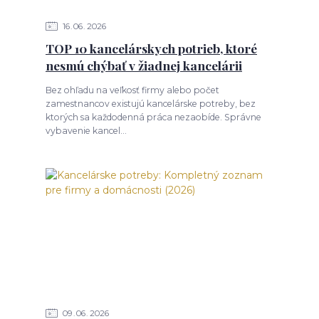
16
06
2026
TOP 10 kancelárskych potrieb, ktoré
nesmú chýbať v žiadnej kancelárii
Bez ohľadu na veľkosť firmy alebo počet
zamestnancov existujú kancelárske potreby, bez
ktorých sa každodenná práca nezaobíde. Správne
vybavenie kancel...
09
06
2026