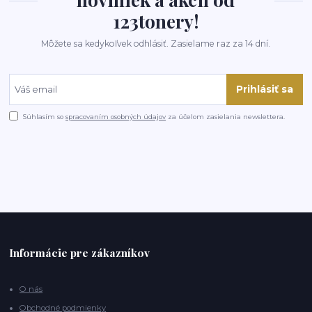
123tonery!
Môžete sa kedykoľvek odhlásiť. Zasielame raz za 14 dní.
Prihlásiť sa
Súhlasím so
spracovaním osobných údajov
za účelom zasielania newslettera.
Informácie pre zákazníkov
O nás
Obchodné podmienky