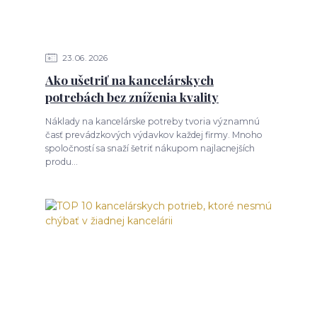
23
06
2026
Ako ušetriť na kancelárskych
potrebách bez zníženia kvality
Náklady na kancelárske potreby tvoria významnú
časť prevádzkových výdavkov každej firmy. Mnoho
spoločností sa snaží šetriť nákupom najlacnejších
produ...