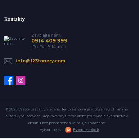
Kontakty
Zavolajte nám.
0914 409 999
(Po-Pia, 8-14 hod.)
info@123tonery.com
© 2025 Všetky práva vyhradené. Tento e-shop a jeho obsah sú chránené
autorskými právami. Kopírovanie, šírenie alebo používanie akéhokoľvek
obsahu bez písomného súhlasu je zakázané.
Vytvorené na
Eshop-rychlo.sk