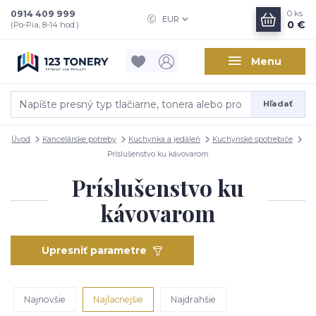
0914 409 999
0
ks
EUR
0 €
(Po-Pia, 8-14 hod.)
Menu
Hľadať
Úvod
Kancelárske potreby
Kuchynka a jedáleň
Kuchynské spotrebiče
Príslušenstvo ku kávovarom
Príslušenstvo ku
kávovarom
Upresniť parametre
Najnovšie
Najlacnejšie
Najdrahšie