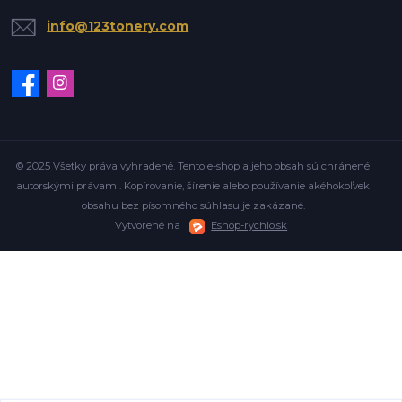
info@123tonery.com
© 2025 Všetky práva vyhradené. Tento e-shop a jeho obsah sú chránené
autorskými právami. Kopírovanie, šírenie alebo používanie akéhokoľvek
obsahu bez písomného súhlasu je zakázané.
Vytvorené na
Eshop-rychlo.sk