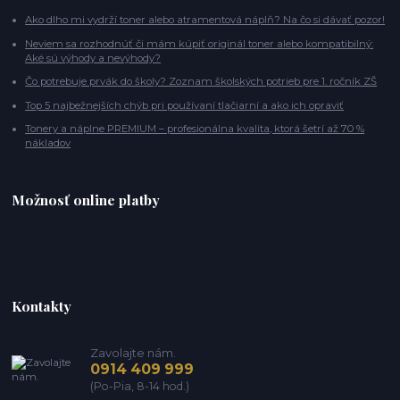
Ako dlho mi vydrží toner alebo atramentová náplň? Na čo si dávať pozor!
Neviem sa rozhodnúť či mám kúpiť originál toner alebo kompatibilný:
Aké sú výhody a nevýhody?
Čo potrebuje prvák do školy? Zoznam školských potrieb pre 1. ročník ZŠ
Top 5 najbežnejších chýb pri používaní tlačiarní a ako ich opraviť
Tonery a náplne PREMIUM – profesionálna kvalita, ktorá šetrí až 70 %
nákladov
Možnosť online platby
Kontakty
Zavolajte nám.
0914 409 999
(Po-Pia, 8-14 hod.)