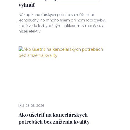
vyhnúť
Nákup kancelárskych potrieb sa môže zdať
jednoduchý, no mnoho firiem pri ňom robí chyby,
ktoré vedú k zbytočným nákladom, strate času a
nižšej efektiv...
23
06
2026
Ako ušetriť na kancelárskych
potrebách bez zníženia kvality