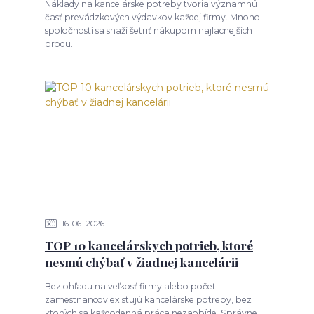
Náklady na kancelárske potreby tvoria významnú
časť prevádzkových výdavkov každej firmy. Mnoho
spoločností sa snaží šetriť nákupom najlacnejších
produ...
16
06
2026
TOP 10 kancelárskych potrieb, ktoré
nesmú chýbať v žiadnej kancelárii
Bez ohľadu na veľkosť firmy alebo počet
zamestnancov existujú kancelárske potreby, bez
ktorých sa každodenná práca nezaobíde. Správne