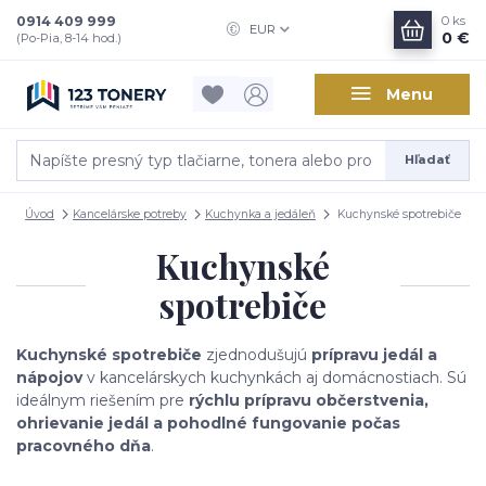
0914 409 999
0
ks
EUR
0 €
(Po-Pia, 8-14 hod.)
Menu
Hľadať
Úvod
Kancelárske potreby
Kuchynka a jedáleň
Kuchynské spotrebiče
Kuchynské
spotrebiče
Kuchynské spotrebiče
zjednodušujú
prípravu jedál a
nápojov
v kancelárskych kuchynkách aj domácnostiach. Sú
ideálnym riešením pre
rýchlu prípravu občerstvenia,
ohrievanie jedál a pohodlné fungovanie počas
pracovného dňa
.