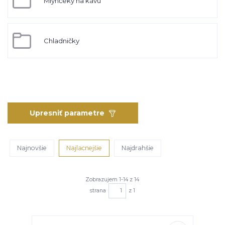
Mlynčeky na kávu
Chladničky
Upresniť parametre
Najnovšie
Najlacnejšie
Najdrahšie
Zobrazujem 1-14 z 14
strana
z 1