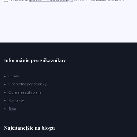
Súhlasím so
spracovaním osobných údajov
za účelom zasielania newslettera.
Informácie pre zákazníkov
O nás
Obchodné podmienky
Ochrana súkromia
Kontakty
Blog
Najčítanejšie na blogu