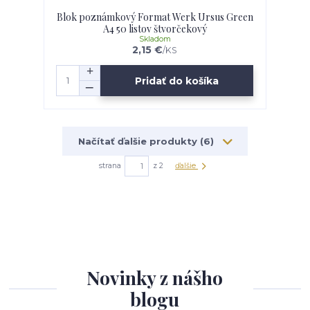
Blok poznámkový Format Werk Ursus Green
A4 50 listov štvorčekový
Skladom
2,15 €
/
KS
Pridať do košíka
Načítať ďalšie produkty (6)
strana
z 2
ďalšie
Novinky z nášho
blogu