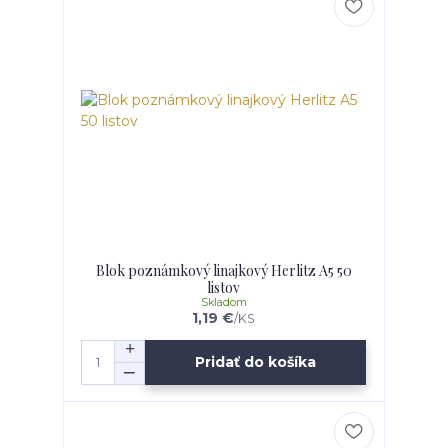
Blok poznámkový linajkový Herlitz A5 50
listov
Skladom
1,19 €
/
KS
Pridať do košíka