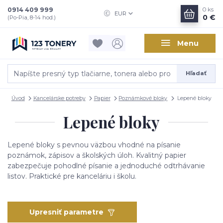
0914 409 999
0
ks
EUR
0 €
(Po-Pia, 8-14 hod.)
Menu
Hľadať
Úvod
Kancelárske potreby
Papier
Poznámkové bloky
Lepené bloky
Lepené bloky
Lepené
bloky
s
pevnou
väzbou
vhodné
na
písanie
poznámok,
zápisov
a
školských
úloh.
Kvalitný
papier
zabezpečuje
pohodlné
písanie
a
jednoduché
odtrhávanie
listov.
Praktické
pre
kanceláriu
i
školu.
Upresniť parametre