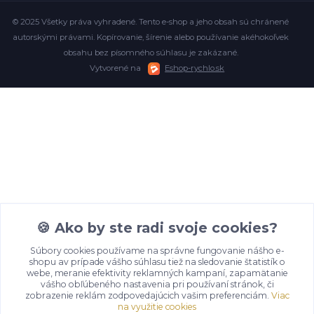
© 2025 Všetky práva vyhradené. Tento e-shop a jeho obsah sú chránené
autorskými právami. Kopírovanie, šírenie alebo používanie akéhokoľvek
obsahu bez písomného súhlasu je zakázané.
Vytvorené na
Eshop-rychlo.sk
🍪 Ako by ste radi svoje cookies?
Súbory cookies používame na správne fungovanie nášho e-
shopu av prípade vášho súhlasu tiež na sledovanie štatistík o
webe, meranie efektivity reklamných kampaní, zapamätanie
vášho obľúbeného nastavenia pri používaní stránok, či
zobrazenie reklám zodpovedajúcich vašim preferenciám.
Viac
na využitie cookies