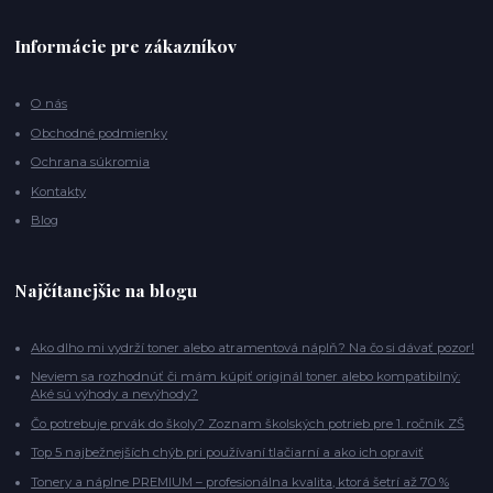
Informácie pre zákazníkov
O nás
Obchodné podmienky
Ochrana súkromia
Kontakty
Blog
Najčítanejšie na blogu
Ako dlho mi vydrží toner alebo atramentová náplň? Na čo si dávať pozor!
Neviem sa rozhodnúť či mám kúpiť originál toner alebo kompatibilný:
Aké sú výhody a nevýhody?
Čo potrebuje prvák do školy? Zoznam školských potrieb pre 1. ročník ZŠ
Top 5 najbežnejších chýb pri používaní tlačiarní a ako ich opraviť
Tonery a náplne PREMIUM – profesionálna kvalita, ktorá šetrí až 70 %