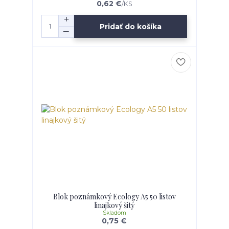
0,62 €
/
KS
Pridať do košíka
Blok poznámkový Ecology A5 50 listov
linajkový šitý
Skladom
0,75 €