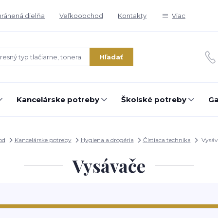
ránená dielňa
Veľkoobchod
Kontakty
Viac
Hľadať
Kancelárske potreby
Školské potreby
Ga
od
Kancelárske potreby
Hygiena a drogéria
Čistiaca technika
Vysáv
Vysávače