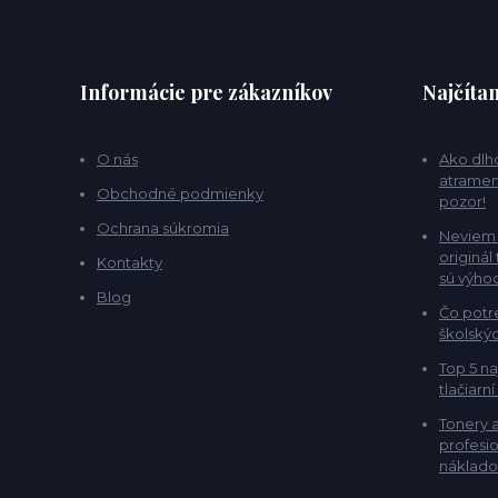
Informácie pre zákazníkov
Najčítan
O nás
Ako dlho
atramen
Obchodné podmienky
pozor!
Ochrana súkromia
Neviem 
originál
Kontakty
sú výho
Blog
Čo potr
školskýc
Top 5 na
tlačiarní
Tonery 
profesio
náklado