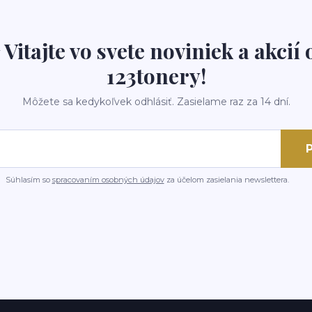
 Vitajte vo svete noviniek a akcií 
123tonery!
Môžete sa kedykoľvek odhlásiť. Zasielame raz za 14 dní.
P
Súhlasím so
spracovaním osobných údajov
za účelom zasielania newslettera.