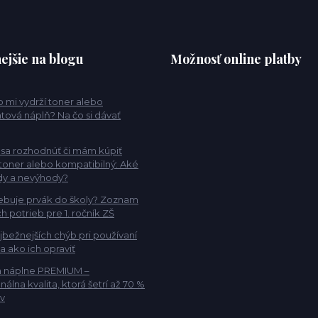
ejšie na blogu
Možnosť online platby
 mi vydrží toner alebo
tová náplň? Na čo si dávať
sa rozhodnúť či mám kúpiť
 toner alebo kompatibilný: Aké
dy a nevýhody?
ebuje prvák do školy? Zoznam
h potrieb pre 1. ročník ZŠ
jbežnejších chýb pri používaní
 a ako ich opraviť
a náplne PREMIUM –
nálna kvalita, ktorá šetrí až 70 %
v