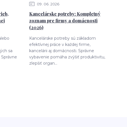
09
06
2026
ieb,
Kancelárske potreby: Kompletný
nej
zoznam pre firmy a domácnosti
(2026)
alebo
Kancelárske potreby sú základom
efektívnej práce v každej firme,
rých sa
kancelárii aj domácnosti. Správne
 Správne
vybavenie pomáha zvýšiť produktivitu,
zlepšiť organ...