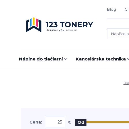
Blog
Ch
Náplne do tlačiarní
Kancelárska technika
Úv
Cena:
€
Od