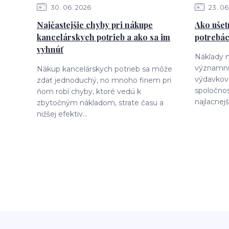
30
06
2026
23
06
Najčastejšie chyby pri nákupe
Ako ušet
kancelárskych potrieb a ako sa im
potrebác
vyhnúť
Náklady n
významnú
Nákup kancelárskych potrieb sa môže
výdavkov
zdať jednoduchý, no mnoho firiem pri
spoločnos
ňom robí chyby, ktoré vedú k
najlacnejš
zbytočným nákladom, strate času a
nižšej efektiv...