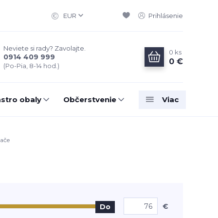
EUR
Prihlásenie
Neviete si rady? Zavolajte.
0
ks
0914 409 999
0 €
(Po-Pia, 8-14 hod.)
stro obaly
Občerstvenie
Viac
ače
€
Do