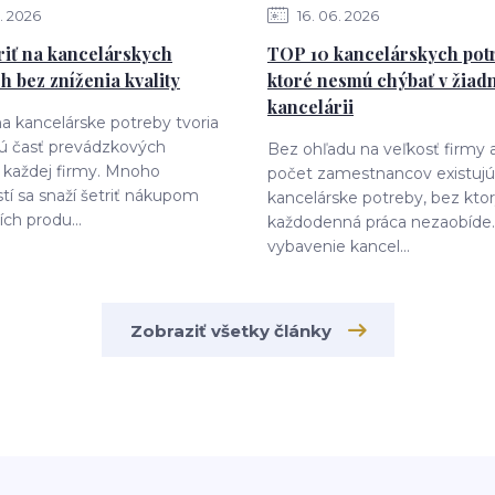
2026
16
06
2026
riť na kancelárskych
TOP 10 kancelárskych potr
h bez zníženia kvality
ktoré nesmú chýbať v žiad
kancelárii
a kancelárske potreby tvoria
 časť prevádzkových
Bez ohľadu na veľkosť firmy 
 každej firmy. Mnoho
počet zamestnancov existujú
tí sa snaží šetriť nákupom
kancelárske potreby, bez kto
ích produ...
každodenná práca nezaobíde.
vybavenie kancel...
Zobraziť všetky články