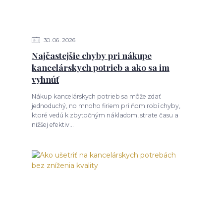
30
06
2026
Najčastejšie chyby pri nákupe
kancelárskych potrieb a ako sa im
vyhnúť
Nákup kancelárskych potrieb sa môže zdať
jednoduchý, no mnoho firiem pri ňom robí chyby,
ktoré vedú k zbytočným nákladom, strate času a
nižšej efektiv...