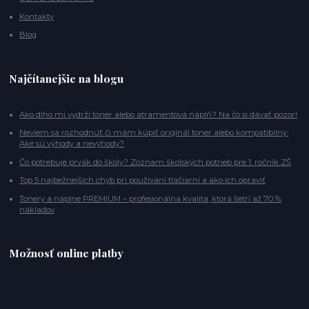
Kontakty
Blog
Najčítanejšie na blogu
Ako dlho mi vydrží toner alebo atramentová náplň? Na čo si dávať pozor!
Neviem sa rozhodnúť či mám kúpiť originál toner alebo kompatibilný:
Aké sú výhody a nevýhody?
Čo potrebuje prvák do školy? Zoznam školských potrieb pre 1. ročník ZŠ
Top 5 najbežnejších chýb pri používaní tlačiarní a ako ich opraviť
Tonery a náplne PREMIUM – profesionálna kvalita, ktorá šetrí až 70 %
nákladov
Možnosť online platby