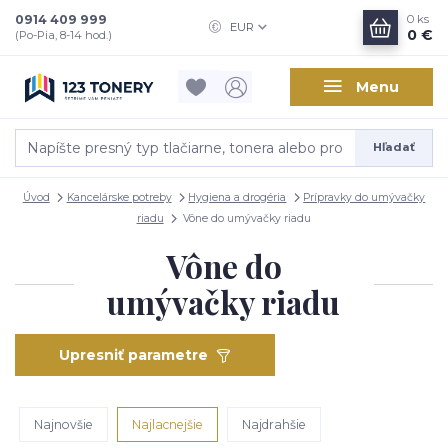
0914 409 999
0
ks
EUR
0 €
(Po-Pia, 8-14 hod.)
Menu
Hľadať
Úvod
Kancelárske potreby
Hygiena a drogéria
Prípravky do umývačky
riadu
Vône do umývačky riadu
Vône do
umývačky riadu
Upresniť parametre
Najnovšie
Najlacnejšie
Najdrahšie