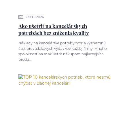
23
06
2026
Ako ušetriť na kancelárskych
potrebách bez zníženia kvality
Náklady na kancelárske potreby tvoria významnú
časť prevádzkových výdavkov každej firmy. Mnoho
spoločností sa snaží šetriť nákupom najlacnejších
produ...