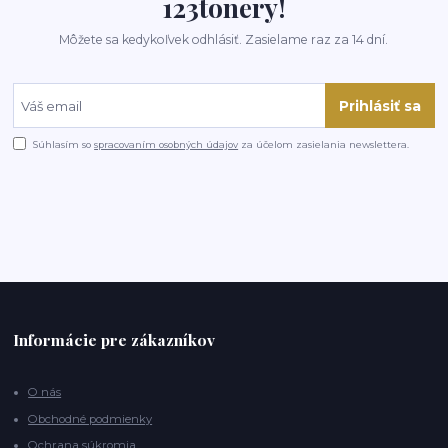
123tonery!
Môžete sa kedykoľvek odhlásiť. Zasielame raz za 14 dní.
Prihlásiť sa
Súhlasím so
spracovaním osobných údajov
za účelom zasielania newslettera.
Informácie pre zákazníkov
O nás
Obchodné podmienky
Ochrana súkromia