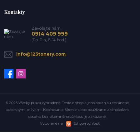
Kontakty
Zavolajte nám.
0914 409 999
(Po-Pia, 8-14 hod.)
info@123tonery.com
© 2025 Všetky práva vyhradené. Tento e-shop a jeho obsah sú chránené
autorskými právami. Kopírovanie, šírenie alebo používanie akéhokoľvek
obsahu bez písomného súhlasu je zakázané.
Vytvorené na
Eshop-rychlo.sk