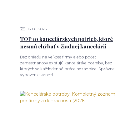
16
06
2026
TOP 10 kancelárskych potrieb, ktoré
nesmú chýbať v žiadnej kancelárii
Bez ohľadu na veľkosť firmy alebo počet
zamestnancov existujú kancelárske potreby, bez
ktorých sa každodenná práca nezaobíde. Správne
vybavenie kancel...