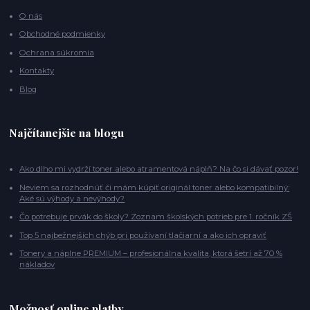
O nás
Obchodné podmienky
Ochrana súkromia
Kontakty
Blog
Najčítanejšie na blogu
Ako dlho mi vydrží toner alebo atramentová náplň? Na čo si dávať pozor!
Neviem sa rozhodnúť či mám kúpiť originál toner alebo kompatibilný:
Aké sú výhody a nevýhody?
Čo potrebuje prvák do školy? Zoznam školských potrieb pre 1. ročník ZŠ
Top 5 najbežnejších chýb pri používaní tlačiarní a ako ich opraviť
Tonery a náplne PREMIUM – profesionálna kvalita, ktorá šetrí až 70 %
nákladov
Možnosť online platby