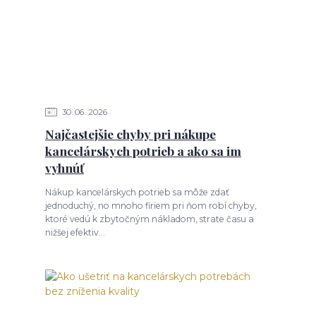
30
06
2026
Najčastejšie chyby pri nákupe
kancelárskych potrieb a ako sa im
vyhnúť
Nákup kancelárskych potrieb sa môže zdať
jednoduchý, no mnoho firiem pri ňom robí chyby,
ktoré vedú k zbytočným nákladom, strate času a
nižšej efektiv...