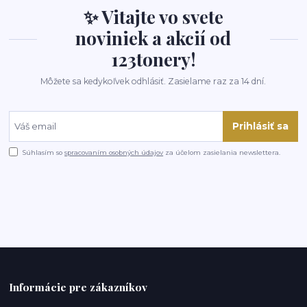
✨ Vitajte vo svete
noviniek a akcií od
123tonery!
Môžete sa kedykoľvek odhlásiť. Zasielame raz za 14 dní.
Prihlásiť sa
Súhlasím so
spracovaním osobných údajov
za účelom zasielania newslettera.
Informácie pre zákazníkov