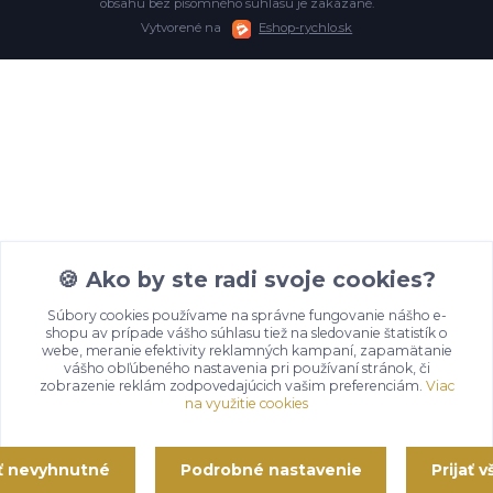
obsahu bez písomného súhlasu je zakázané.
Vytvorené na
Eshop-rychlo.sk
🍪 Ako by ste radi svoje cookies?
Súbory cookies používame na správne fungovanie nášho e-
shopu av prípade vášho súhlasu tiež na sledovanie štatistík o
webe, meranie efektivity reklamných kampaní, zapamätanie
vášho obľúbeného nastavenia pri používaní stránok, či
zobrazenie reklám zodpovedajúcich vašim preferenciám.
Viac
na využitie cookies
ať nevyhnutné
Podrobné nastavenie
Prijať 