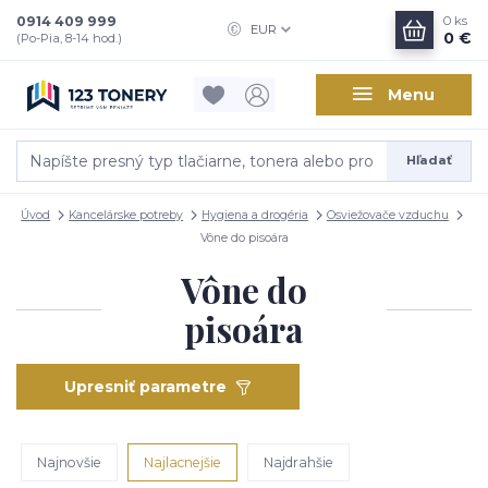
0914 409 999
0
ks
EUR
0 €
(Po-Pia, 8-14 hod.)
Menu
Hľadať
Úvod
Kancelárske potreby
Hygiena a drogéria
Osviežovače vzduchu
Vône do pisoára
Vône do
pisoára
Upresniť parametre
Najnovšie
Najlacnejšie
Najdrahšie