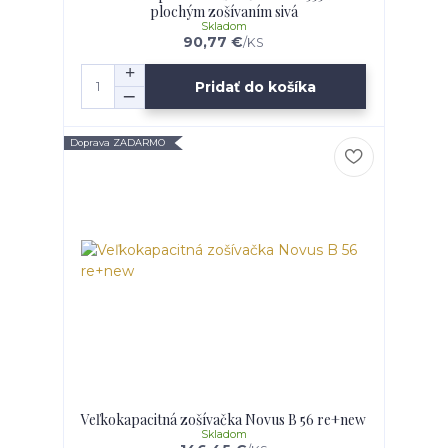
plochým zošívaním sivá
Skladom
90,77 €
/
KS
Pridať do košíka
Doprava ZADARMO
Veľkokapacitná zošívačka Novus B 56 re+new
Skladom