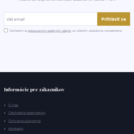
Prihlásiť sa
Súhlasím so
spracovaním osobných údajov
za účelom zasielania newslettera.
Informácie pre zákazníkov
O nás
Obchodné podmienky
Ochrana súkromia
Kontakty