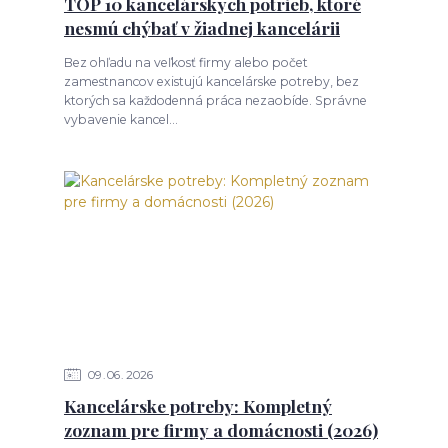
TOP 10 kancelárskych potrieb, ktoré
nesmú chýbať v žiadnej kancelárii
Bez ohľadu na veľkosť firmy alebo počet
zamestnancov existujú kancelárske potreby, bez
ktorých sa každodenná práca nezaobíde. Správne
vybavenie kancel...
09
06
2026
Kancelárske potreby: Kompletný
zoznam pre firmy a domácnosti (2026)