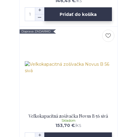
146,45 €
/
KS
Pridať do košíka
Doprava ZADARMO
Veľkokapacitná zošívačka Novus B 56 sivá
Skladom
153,70 €
/
KS