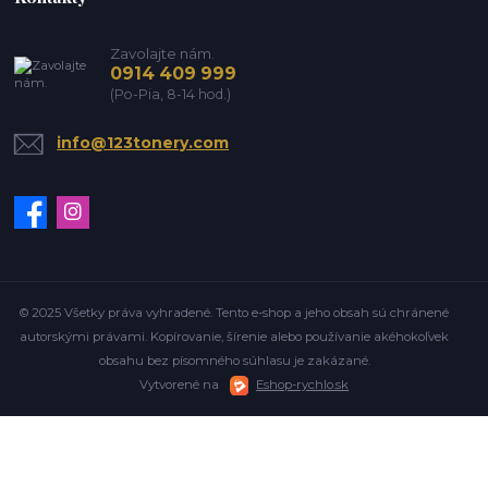
Zavolajte nám.
0914 409 999
(Po-Pia, 8-14 hod.)
info@123tonery.com
© 2025 Všetky práva vyhradené. Tento e-shop a jeho obsah sú chránené
autorskými právami. Kopírovanie, šírenie alebo používanie akéhokoľvek
obsahu bez písomného súhlasu je zakázané.
Vytvorené na
Eshop-rychlo.sk