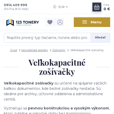
0914 409 999
0
ks
EUR
0 €
(Po-Pia, 8-14 hod.)
Menu
Hľadať
Úvod
Kancelárske potreby
Zošívačky
Veľkokapacitné zošívačky
Veľkokapacitné
zošívačky
Veľkokapacitné zošívačky
sú určené na spájanie väčších
balíkov dokumentov, kde bežné zošívačky nestačia. Sú
ideálne pre archívy, účtovné oddelenia a administratívne
centrá.
Vyznačujú sa
pevnou konštrukciou a vysokým výkonom
,
ktorý zvládne aj náročné úlohy bez kompromisov.