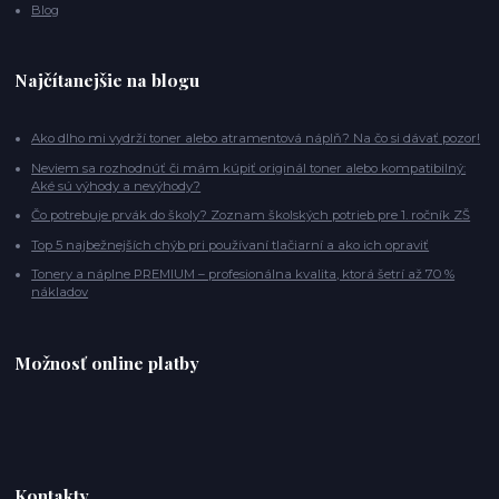
Blog
Najčítanejšie na blogu
Ako dlho mi vydrží toner alebo atramentová náplň? Na čo si dávať pozor!
Neviem sa rozhodnúť či mám kúpiť originál toner alebo kompatibilný:
Aké sú výhody a nevýhody?
Čo potrebuje prvák do školy? Zoznam školských potrieb pre 1. ročník ZŠ
Top 5 najbežnejších chýb pri používaní tlačiarní a ako ich opraviť
Tonery a náplne PREMIUM – profesionálna kvalita, ktorá šetrí až 70 %
nákladov
Možnosť online platby
Kontakty