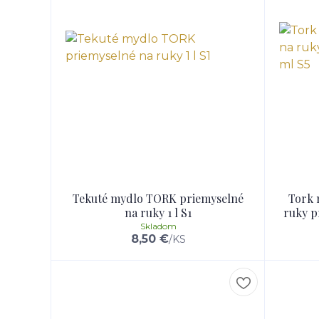
Tekuté mydlo TORK priemyselné
Tork 
na ruky 1 l S1
ruky p
Skladom
8,50 €
/
KS