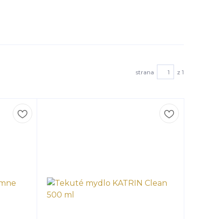
strana
z 1