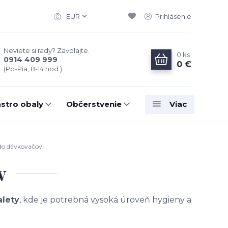
EUR
Prihlásenie
Neviete si rady? Zavolajte.
0
ks
0914 409 999
0 €
(Po-Pia, 8-14 hod.)
stro obaly
Občerstvenie
Viac
do dávkovačov
v
alety
, kde je potrebná vysoká úroveň hygieny a