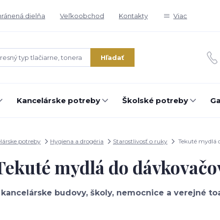
ránená dielňa
Veľkoobchod
Kontakty
Viac
Hľadať
Kancelárske potreby
Školské potreby
Ga
lárske potreby
Hygiena a drogéria
Starostlivosť o ruky
Tekuté mydlá 
Tekuté mydlá do dávkovačo
e
kancelárske budovy, školy, nemocnice a verejné to