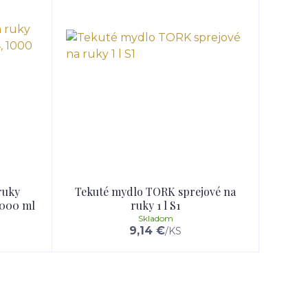
ruky
Tekuté mydlo TORK sprejové na
1000 ml
ruky 1 l S1
Skladom
9,14 €
/
KS