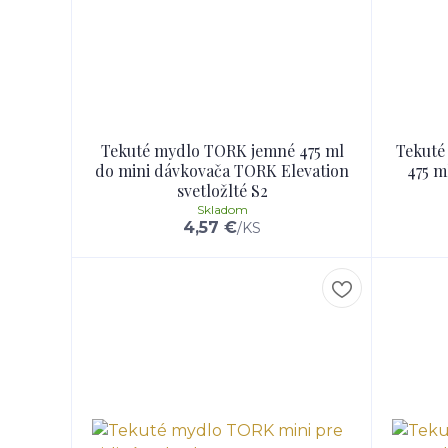
Tekuté mydlo TORK jemné 475 ml
Tekuté
do mini dávkovača TORK Elevation
475 m
svetložlté S2
Skladom
4,57 €
/
KS