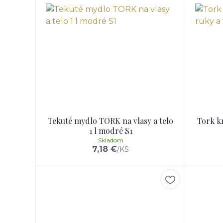
Tekuté mydlo TORK na vlasy a telo
Tork k
1 l modré S1
Skladom
7,18 €
/
KS