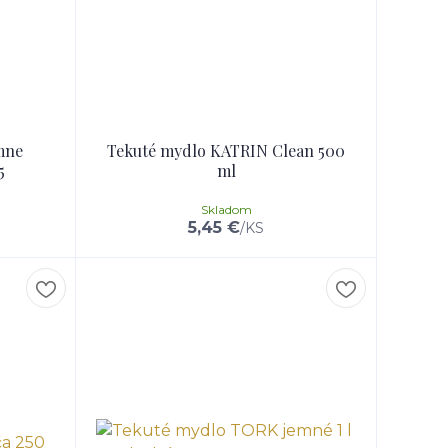
mne
Tekuté mydlo KATRIN Clean 500
5
ml
Skladom
5,45 €
/
KS