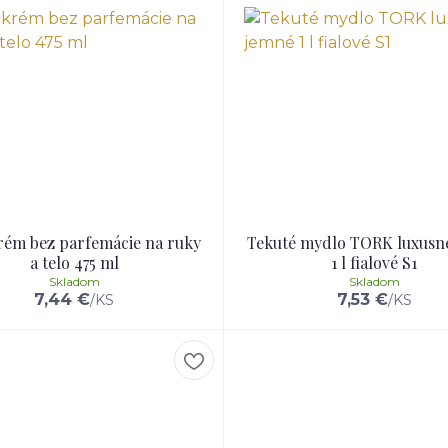
rém bez parfemácie na ruky
Tekuté mydlo TORK luxusn
a telo 475 ml
1 l fialové S1
Skladom
Skladom
7,44 €
7,53 €
/
KS
/
KS