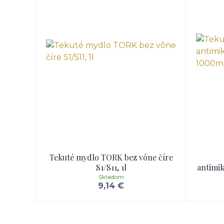
Tekuté mydlo TORK bez vône číre
S1/S11, 1l
antimi
Skladom
9,14 €