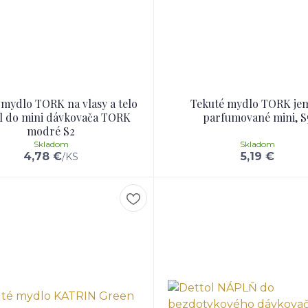
 mydlo TORK na vlasy a telo
Tekuté mydlo TORK je
l do mini dávkovača TORK
parfumované mini, S
modré S2
Skladom
Skladom
4,78 €
5,19 €
/
KS