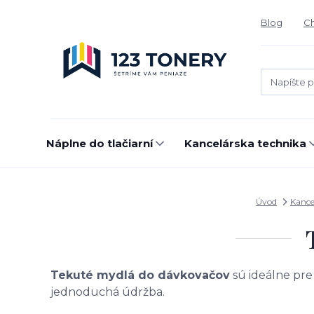
Blog
Ch
Náplne do tlačiarní
Kancelárska technika
Úvod
Kance
Tekuté mydlá do dávkovačov
sú ideálne pr
jednoduchá údržba.