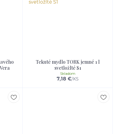
kového
Tekuté mydlo TORK jemné 1 l
 Vera
svetložlté S1
Skladom
7,18 €
/
KS