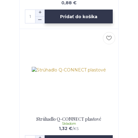
0,88 €
Pridať do košíka
Strúhadlo Q-CONNECT plastové
Skladom
1,32 €
/
KS