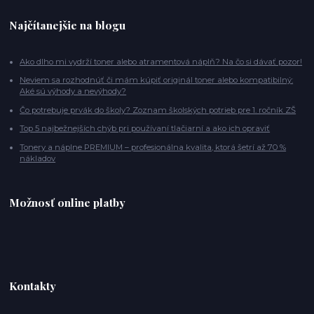
Najčítanejšie na blogu
Ako dlho mi vydrží toner alebo atramentová náplň? Na čo si dávať pozor!
Neviem sa rozhodnúť či mám kúpiť originál toner alebo kompatibilný:
Aké sú výhody a nevýhody?
Čo potrebuje prvák do školy? Zoznam školských potrieb pre 1. ročník ZŠ
Top 5 najbežnejších chýb pri používaní tlačiarní a ako ich opraviť
Tonery a náplne PREMIUM – profesionálna kvalita, ktorá šetrí až 70 %
nákladov
Možnosť online platby
Kontakty