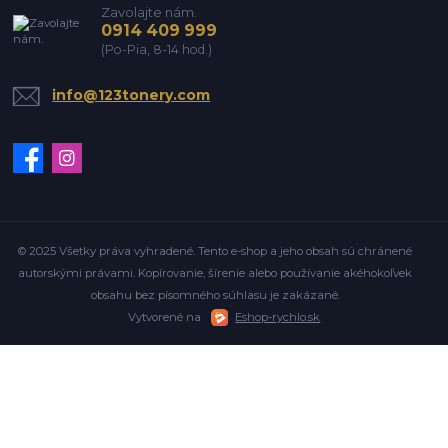
Zavolajte nám.
0914 409 999
(Po-Pia, 8-14 hod.)
info@123tonery.com
© 2025 Všetky práva vyhradené. Tento e-shop a jeho obsah sú chránené
autorskými právami. Kopírovanie, šírenie alebo používanie akéhokoľvek
obsahu bez písomného súhlasu je zakázané.
Vytvorené na
Eshop-rychlo.sk