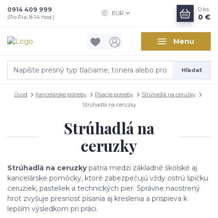
0914 409 999
0
ks
EUR
0 €
(Po-Pia, 8-14 hod.)
Menu
Hľadať
Úvod
Kancelárske potreby
Písacie potreby
Strúhadlá na ceruzky
Strúhadlá na ceruzky
Strúhadlá na
ceruzky
Strúhadlá na ceruzky
patria medzi základné školské aj
kancelárske pomôcky, ktoré zabezpečujú vždy ostrú špičku
ceruziek, pasteliek a technických pier. Správne naostrený
hrot zvyšuje presnosť písania aj kreslenia a prispieva k
lepším výsledkom pri práci.