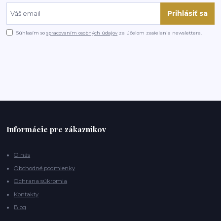
Prihlásiť sa
Súhlasím so
spracovaním osobných údajov
za účelom zasielania newslettera.
Informácie pre zákazníkov
O nás
Obchodné podmienky
Ochrana súkromia
Kontakty
Blog