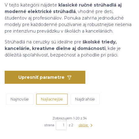
V tejto kategórii nájdete
klasické ručné strúhadlá aj
moderné elektrické strúhadlá
, vhodné pre deti,
študentov aj profesionálov. Ponuka zahŕňa jednoduché
modely pre každodenné používanie aj robustnejšie riešenia
pre intenzívnu prevádzku v školách a kanceláriách.
Strúhadlá na ceruzky sú ideálne pre
školské triedy,
kancelárie, kreatívne dielne aj domácnosti
, kde je
dôležitá spoľahlivosť, bezpečnosť a pohodlie pri práci.
Upresniť parametre
Najnovšie
Najlacnejšie
Najdrahšie
Zobrazujem 1-20 z 34
strana
z 2
ďalšie