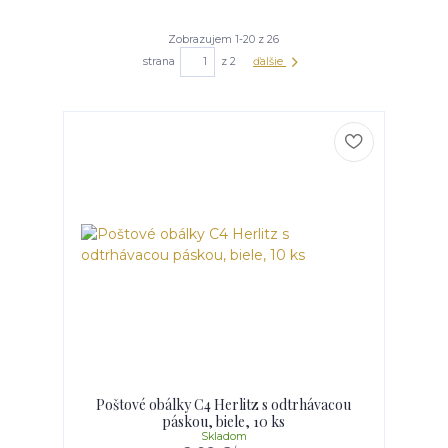
Zobrazujem 1-20 z 26
strana
z 2
ďalšie
Poštové obálky C4 Herlitz s odtrhávacou
páskou, biele, 10 ks
Skladom