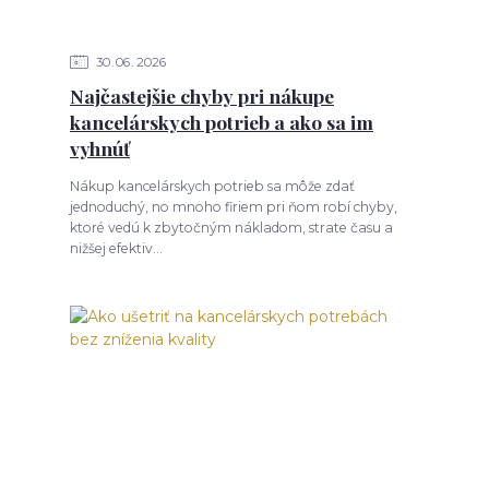
30
06
2026
Najčastejšie chyby pri nákupe
kancelárskych potrieb a ako sa im
vyhnúť
Nákup kancelárskych potrieb sa môže zdať
jednoduchý, no mnoho firiem pri ňom robí chyby,
ktoré vedú k zbytočným nákladom, strate času a
nižšej efektiv...