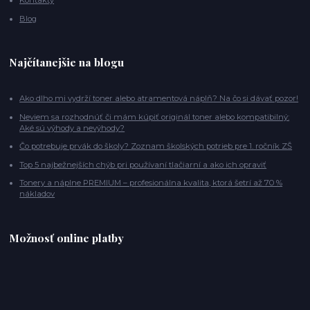
Kontakty
Blog
Najčítanejšie na blogu
Ako dlho mi vydrží toner alebo atramentová náplň? Na čo si dávať pozor!
Neviem sa rozhodnúť či mám kúpiť originál toner alebo kompatibilný:
Aké sú výhody a nevýhody?
Čo potrebuje prvák do školy? Zoznam školských potrieb pre 1. ročník ZŠ
Top 5 najbežnejších chýb pri používaní tlačiarní a ako ich opraviť
Tonery a náplne PREMIUM – profesionálna kvalita, ktorá šetrí až 70 %
nákladov
Možnosť online platby