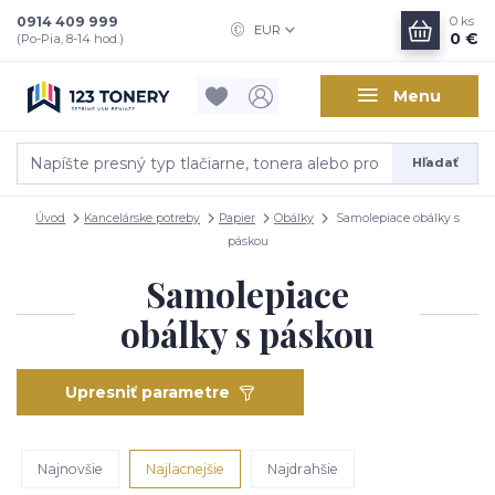
0914 409 999
0
ks
EUR
0 €
(Po-Pia, 8-14 hod.)
Menu
Hľadať
Úvod
Kancelárske potreby
Papier
Obálky
Samolepiace obálky s
páskou
Samolepiace
obálky s páskou
Upresniť parametre
Najnovšie
Najlacnejšie
Najdrahšie