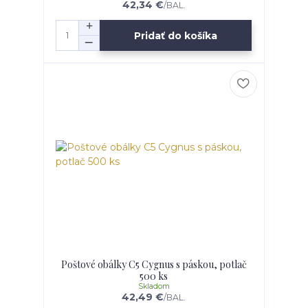
42,34 €
/
BAL.
Pridať do košíka
Poštové obálky C5 Cygnus s páskou, potlač
500 ks
Skladom
42,49 €
/
BAL.