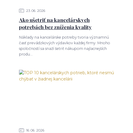
23
06
2026
Ako ušetriť na kancelárskych
potrebách bez zníženia kvality
Náklady na kancelárske potreby tvoria významnú
časť prevádzkových výdavkov každej firmy. Mnoho
spoločností sa snaží šetriť nákupom najlacnejších
produ...
16
06
2026