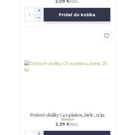
2,09 €
/
BAL.
Pridať do košíka
Poštové obálky C4 s páskou, biele, 25 ks
Skladom
2,39 €
/
BAL.