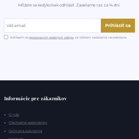
Môžete sa kedykoľvek odhlásiť. Zasielame raz za 14 dní.
Prihlásiť sa
Súhlasím so
spracovaním osobných údajov
za účelom zasielania newslettera.
Informácie pre zákazníkov
O nás
Obchodné podmienky
Ochrana súkromia