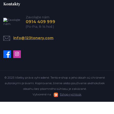
Kontakty
Zavolajte nám.
0914 409 999
(Po-Pia, 8-14 hod.)
info@123tonery.com
© 2025 Všetky práva vyhradené. Tento e-shop a jeho obsah sú chránené
autorskými právami. Kopírovanie, šírenie alebo používanie akéhokoľvek
obsahu bez písomného súhlasu je zakázané.
Vytvorené na
Eshop-rychlo.sk