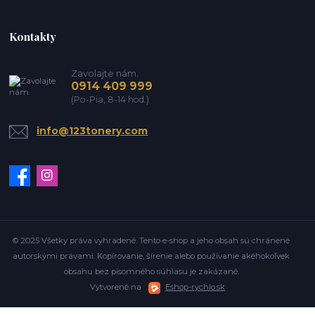
Kontakty
Zavolajte nám.
0914 409 999
(Po-Pia, 8-14 hod.)
info@123tonery.com
© 2025 Všetky práva vyhradené. Tento e-shop a jeho obsah sú chránené
autorskými právami. Kopírovanie, šírenie alebo používanie akéhokoľvek
obsahu bez písomného súhlasu je zakázané.
Vytvorené na
Eshop-rychlo.sk