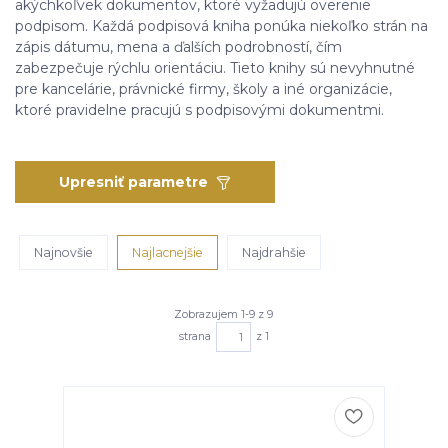
akýchkoľvek dokumentov, ktoré vyžadujú overenie
podpisom. Každá podpisová kniha ponúka niekoľko strán na
zápis dátumu, mena a ďalších podrobností, čím
zabezpečuje rýchlu orientáciu. Tieto knihy sú nevyhnutné
pre kancelárie, právnické firmy, školy a iné organizácie,
ktoré pravidelne pracujú s podpisovými dokumentmi.
Upresniť parametre
Najnovšie
Najlacnejšie
Najdrahšie
Zobrazujem 1-9 z 9
strana
z 1