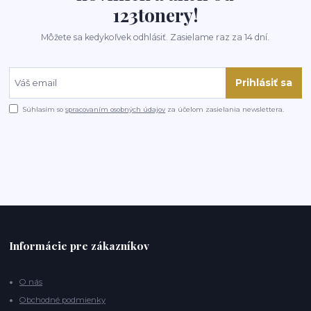
123tonery!
Môžete sa kedykoľvek odhlásiť. Zasielame raz za 14 dní.
Prihlásiť sa
Súhlasím so
spracovaním osobných údajov
za účelom zasielania newslettera.
Informácie pre zákazníkov
O nás
Obchodné podmienky