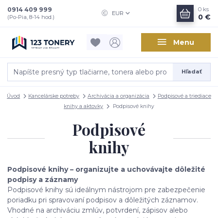
0914 409 999
0
ks
EUR
0 €
(Po-Pia, 8-14 hod.)
Menu
Hľadať
Úvod
Kancelárske potreby
Archivácia a organizácia
Podpisové a triediace
knihy a aktovky
Podpisové knihy
Podpisové
knihy
Podpisové knihy – organizujte a uchovávajte dôležité
podpisy a záznamy
Podpisové knihy sú ideálnym nástrojom pre zabezpečenie
poriadku pri spravovaní podpisov a dôležitých záznamov.
Vhodné na archiváciu zmlúv, potvrdení, zápisov alebo