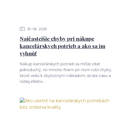
30
06
2026
Najčastejšie chyby pri nákupe
kancelárskych potrieb a ako sa im
vyhnúť
Nákup kancelárskych potrieb sa môže zdať
jednoduchý, no mnoho firiem pri ňom robí chyby,
ktoré vedú k zbytočným nákladom, strate času a
nižšej efektiv...