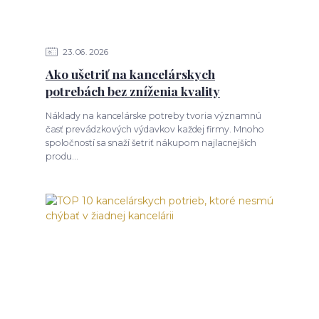
23
06
2026
Ako ušetriť na kancelárskych
potrebách bez zníženia kvality
Náklady na kancelárske potreby tvoria významnú
časť prevádzkových výdavkov každej firmy. Mnoho
spoločností sa snaží šetriť nákupom najlacnejších
produ...