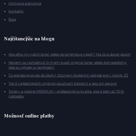
Ochrana súkromia
Kontakty
Blog
Najčítanejšie na blogu
Ako dlho mi vydrží toner alebo atramentová náplň? Na čo si dávať pozor!
Neviem sa rozhodnúť či mám kúpiť originál toner alebo kompatibilný:
Aké sú výhody a nevýhody?
Čo potrebuje prvák do školy? Zoznam školských potrieb pre 1. ročník ZŠ
Top 5 najbežnejších chýb pri používaní tlačiarní a ako ich opraviť
Tonery a náplne PREMIUM – profesionálna kvalita, ktorá šetrí až 70 %
nákladov
Možnosť online platby