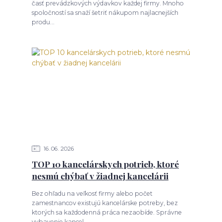
časť prevádzkových výdavkov každej firmy. Mnoho
spoločností sa snaží šetriť nákupom najlacnejších
produ...
16
06
2026
TOP 10 kancelárskych potrieb, ktoré
nesmú chýbať v žiadnej kancelárii
Bez ohľadu na veľkosť firmy alebo počet
zamestnancov existujú kancelárske potreby, bez
ktorých sa každodenná práca nezaobíde. Správne
vybavenie kancel...