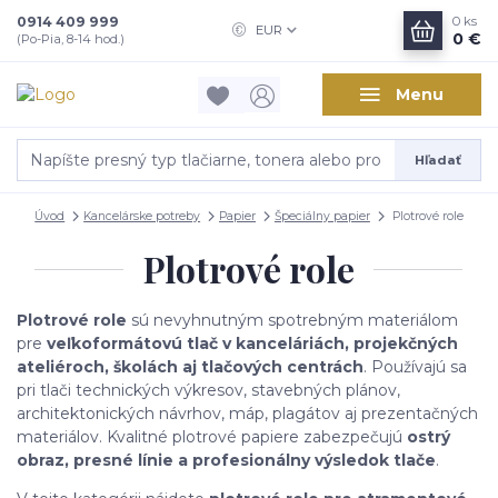
0914 409 999
0
ks
EUR
0 €
(Po-Pia, 8-14 hod.)
Menu
Hľadať
Úvod
Kancelárske potreby
Papier
Špeciálny papier
Plotrové role
Plotrové role
Plotrové role
sú nevyhnutným spotrebným materiálom
pre
veľkoformátovú tlač v kanceláriách, projekčných
ateliéroch, školách aj tlačových centrách
. Používajú sa
pri tlači technických výkresov, stavebných plánov,
architektonických návrhov, máp, plagátov aj prezentačných
materiálov. Kvalitné plotrové papiere zabezpečujú
ostrý
obraz, presné línie a profesionálny výsledok tlače
.