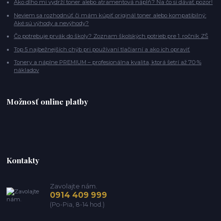
Ako dlho mi vydrží toner alebo atramentová náplň? Na čo si dávať pozor!
Neviem sa rozhodnúť či mám kúpiť originál toner alebo kompatibilný:
Aké sú výhody a nevýhody?
Čo potrebuje prvák do školy? Zoznam školských potrieb pre 1. ročník ZŠ
Top 5 najbežnejších chýb pri používaní tlačiarní a ako ich opraviť
Tonery a náplne PREMIUM – profesionálna kvalita, ktorá šetrí až 70 %
nákladov
Možnosť online platby
Kontakty
Zavolajte nám.
0914 409 999
(Po-Pia, 8-14 hod.)