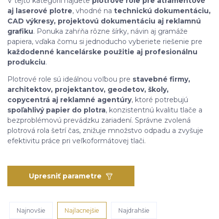
V tejto kategórii nájdete
plotrové role pre atramentové
aj laserové plotre
, vhodné na
technickú dokumentáciu,
CAD výkresy, projektovú dokumentáciu aj reklamnú
grafiku
. Ponuka zahŕňa rôzne šírky, návin aj gramáže
papiera, vďaka čomu si jednoducho vyberiete riešenie pre
každodenné kancelárske použitie aj profesionálnu
produkciu
.
Plotrové role sú ideálnou voľbou pre
stavebné firmy,
architektov, projektantov, geodetov, školy,
copycentrá aj reklamné agentúry
, ktoré potrebujú
spoľahlivý papier do plotra
, konzistentnú kvalitu tlače a
bezproblémovú prevádzku zariadení. Správne zvolená
plotrová rola šetrí čas, znižuje množstvo odpadu a zvyšuje
efektivitu práce pri veľkoformátovej tlači.
Upresniť parametre
Najnovšie
Najlacnejšie
Najdrahšie