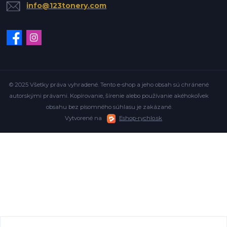
info@123tonery.com
© 2025 Všetky práva vyhradené. Tento e-shop a jeho obsah sú chránené
autorskými právami. Kopírovanie, šírenie alebo používanie akéhokoľvek
obsahu bez písomného súhlasu je zakázané.
Vytvorené na
Eshop-rychlo.sk