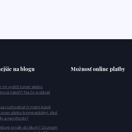
ejšie na blogu
Možnosť online platby
 mi vydrží toner alebo
tová náplň? Na čo si dávať
sa rozhodnúť či mám kúpiť
 toner alebo kompatibilný: Aké
dy a nevýhody?
ebuje prvák do školy? Zoznam