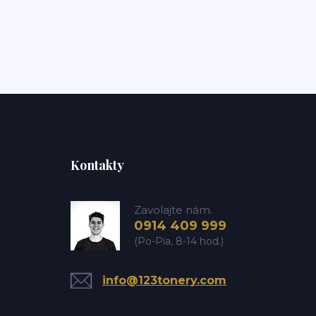
Kontakty
Zavolajte nám.
0914 409 999
(Po-Pia, 8-14 hod.)
info@123tonery.com