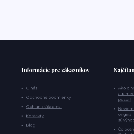
Informácie pre zákazníkov
Najčítan
O nás
Ako dlho
atramen
Obchodné podmienky
pozor!
Ochrana súkromia
Neviem 
originál
Kontakty
sú výho
Blog
Čo potr