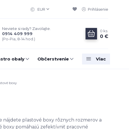
EUR
Prihlásenie
Neviete si rady? Zavolajte.
0
ks
0914 409 999
0 €
(Po-Pia, 8-14 hod.)
stro obaly
Občerstvenie
Viac
stové boxy
e nájdete plastové boxy rôznych rozmerov a
žné boxy pomáhajú zefektívniť pracovné