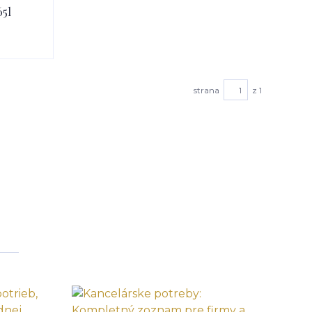
65l
strana
z 1