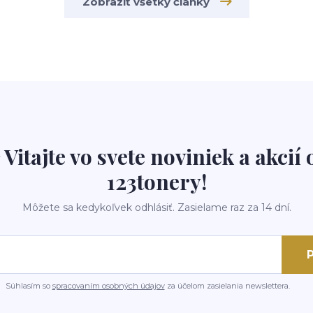
Zobraziť všetky články
 Vitajte vo svete noviniek a akcií 
123tonery!
Môžete sa kedykoľvek odhlásiť. Zasielame raz za 14 dní.
P
Súhlasím so
spracovaním osobných údajov
za účelom zasielania newslettera.