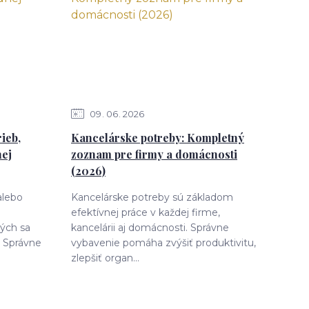
09
06
2026
ieb,
Kancelárske potreby: Kompletný
nej
zoznam pre firmy a domácnosti
(2026)
alebo
Kancelárske potreby sú základom
efektívnej práce v každej firme,
rých sa
kancelárii aj domácnosti. Správne
 Správne
vybavenie pomáha zvýšiť produktivitu,
zlepšiť organ...