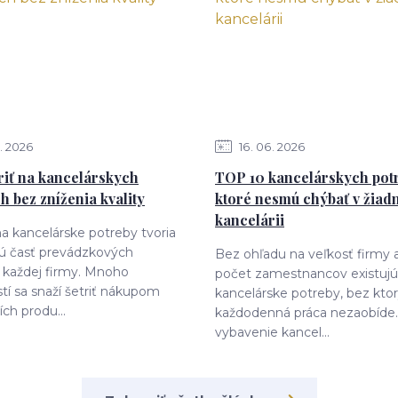
2026
16
06
2026
riť na kancelárskych
TOP 10 kancelárskych potr
h bez zníženia kvality
ktoré nesmú chýbať v žiad
kancelárii
a kancelárske potreby tvoria
 časť prevádzkových
Bez ohľadu na veľkosť firmy 
 každej firmy. Mnoho
počet zamestnancov existujú
tí sa snaží šetriť nákupom
kancelárske potreby, bez kto
ích produ...
každodenná práca nezaobíde.
vybavenie kancel...