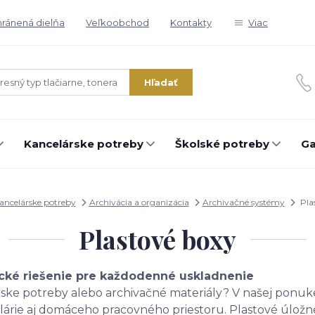
ránená dielňa
Veľkoobchod
Kontakty
Viac
Hľadať
Kancelárske potreby
Školské potreby
Ga
ancelárske potreby
Archivácia a organizácia
Archivačné systémy
Pla
Plastové boxy
tické riešenie pre každodenné uskladnenie
ske potreby alebo archivačné materiály? V našej ponuk
celárie aj domáceho pracovného priestoru. Plastové úlo