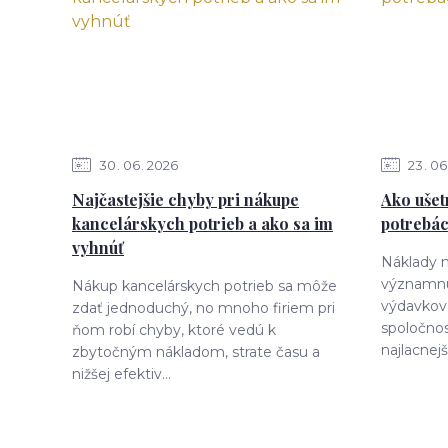
30
06
2026
23
06
Najčastejšie chyby pri nákupe
Ako ušet
kancelárskych potrieb a ako sa im
potrebác
vyhnúť
Náklady n
významnú
Nákup kancelárskych potrieb sa môže
výdavkov
zdať jednoduchý, no mnoho firiem pri
spoločnos
ňom robí chyby, ktoré vedú k
najlacnejš
zbytočným nákladom, strate času a
nižšej efektiv...