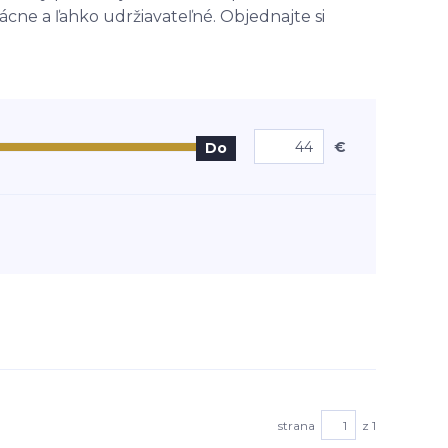
ácne a ľahko udržiavateľné. Objednajte si
€
Do
strana
z 1