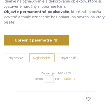
ideálne na označovanie a dekorovanie objektov, ktoré sú
vystavené náročným podmienkam.
Objavte permanentné popisovače
, ktoré zabezpečia
kvalitné a trvalé označenie bez ohľadu na povrch, na ktorý
píšete
Upresniť parametre
Najnovšie
Najlacnejšie
Najdrahšie
Zobrazujem 1-20 z 258
strana
z 13
ďalšie