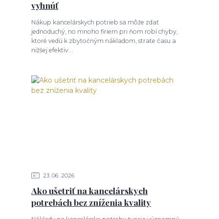
vyhnúť
Nákup kancelárskych potrieb sa môže zdať
jednoduchý, no mnoho firiem pri ňom robí chyby,
ktoré vedú k zbytočným nákladom, strate času a
nižšej efektiv...
23
06
2026
Ako ušetriť na kancelárskych
potrebách bez zníženia kvality