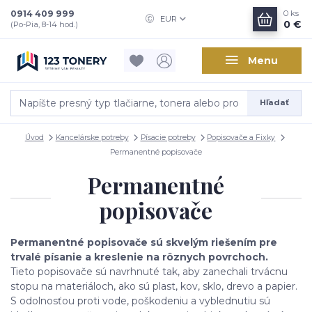
0914 409 999
0
ks
EUR
0 €
(Po-Pia, 8-14 hod.)
Menu
Hľadať
Úvod
Kancelárske potreby
Písacie potreby
Popisovače a Fixky
Permanentné popisovače
Permanentné
popisovače
Permanentné popisovače sú skvelým riešením pre
trvalé písanie a kreslenie na rôznych povrchoch.
Tieto popisovače sú navrhnuté tak, aby zanechali trvácnu
stopu na materiáloch, ako sú plast, kov, sklo, drevo a papier.
S odolnosťou proti vode, poškodeniu a vyblednutiu sú