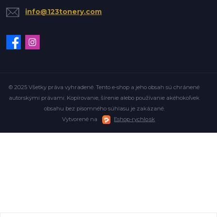
info@123tonery.com
© 2025 Všetky práva vyhradené. Tento e-shop a jeho obsah sú chránené
autorskými právami. Kopírovanie, šírenie alebo používanie akéhokoľvek
obsahu bez písomného súhlasu je zakázané.
Vytvorené na
Eshop-rychlo.sk