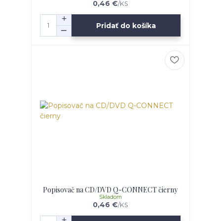
0,46 €
/
KS
Pridať do košíka
Popisovač na CD/DVD Q-CONNECT čierny
Skladom
0,46 €
/
KS