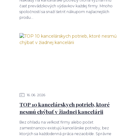
Náklady na kancelárske potreby tvoria významnú
časť prevádzkových výdavkov každej firmy. Mnoho
spoločností sa snaží šetriť nákupom najlacnejších
produ...
16
06
2026
TOP 10 kancelárskych potrieb, ktoré
nesmú chýbať v žiadnej kancelárii
Bez ohľadu na veľkosť firmy alebo počet
zamestnancov existujú kancelárske potreby, bez
ktorých sa každodenná práca nezaobíde. Správne