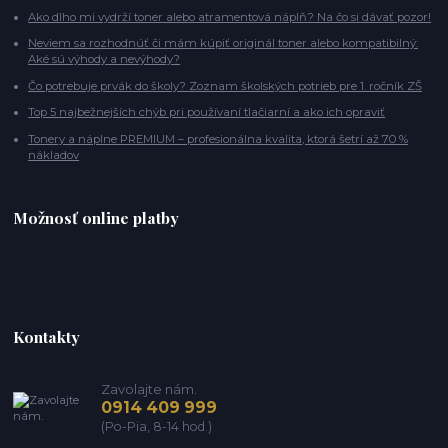
Ako dlho mi vydrží toner alebo atramentová náplň? Na čo si dávať pozor!
Neviem sa rozhodnúť či mám kúpiť originál toner alebo kompatibilný:
Aké sú výhody a nevýhody?
Čo potrebuje prvák do školy? Zoznam školských potrieb pre 1. ročník ZŠ
Top 5 najbežnejších chýb pri používaní tlačiarní a ako ich opraviť
Tonery a náplne PREMIUM – profesionálna kvalita, ktorá šetrí až 70 %
nákladov
Možnosť online platby
Kontakty
Zavolajte nám.
0914 409 999
(Po-Pia, 8-14 hod.)