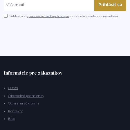
Prihlásiť sa
Súhlasím so
spracovaním osobných údajov
za účelom zasielania newslettera.
Informácie pre zákazníkov
O nás
Obchodné podmienky
Ochrana súkromia
Kontakty
Blog