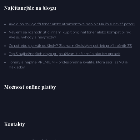
Najčítanejšie na blogu
Ako dlho mi vydrží toner alebo atramentová náplň? Na čo si dávať pozor!
Neviem sa rozhodnúť či mám kúpiť originál toner alebo kompatibilný:
Aké sú výhody a nevýhody?
Čo potrebuje prvák do školy? Zoznam školských potrieb pre 1. ročník ZŠ
Top 5 najbežnejších chýb pri používaní tlačiarní a ako ich opraviť
Tonery a náplne PREMIUM – profesionálna kvalita, ktorá šetrí až 70 %
nákladov
Možnosť online platby
Kontakty