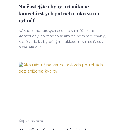
Najčastejšie chyby pri nákupe
kancelárskych potrieb a ako sa im
vyhnúť
Nákup kancelárskych potrieb sa môže zdať
jednoduchý, no mnoho firiem pri ňom robí chyby,
ktoré vedú k zbytočným nákladom, strate času a
nižšej efektiv...
23
06
2026