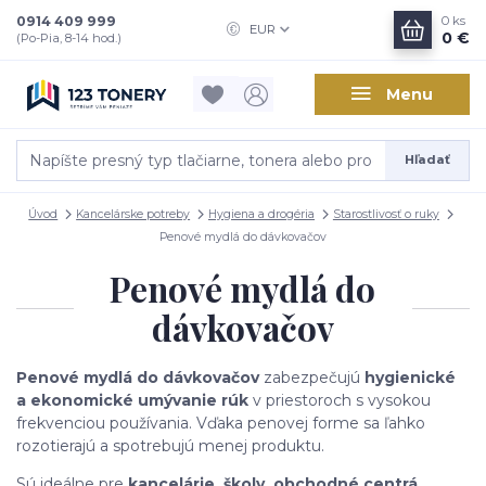
0914 409 999
0
ks
EUR
0 €
(Po-Pia, 8-14 hod.)
Menu
Hľadať
Úvod
Kancelárske potreby
Hygiena a drogéria
Starostlivosť o ruky
Penové mydlá do dávkovačov
Penové mydlá do
dávkovačov
Penové mydlá do dávkovačov
zabezpečujú
hygienické
a ekonomické umývanie rúk
v priestoroch s vysokou
frekvenciou používania. Vďaka penovej forme sa ľahko
rozotierajú a spotrebujú menej produktu.
Sú ideálne pre
kancelárie, školy, obchodné centrá,