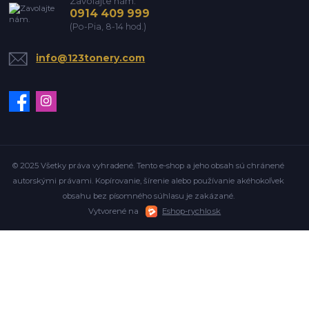
Zavolajte nám.
0914 409 999
(Po-Pia, 8-14 hod.)
info@123tonery.com
© 2025 Všetky práva vyhradené. Tento e-shop a jeho obsah sú chránené
autorskými právami. Kopírovanie, šírenie alebo používanie akéhokoľvek
obsahu bez písomného súhlasu je zakázané.
Vytvorené na
Eshop-rychlo.sk