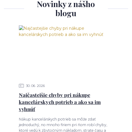
Novinky z nášho
blogu
30
06
2026
Najčastejšie chyby pri nákupe
kancelárskych potrieb a ako sa im
vyhnúť
Nákup kancelárskych potrieb sa môže zdať
jednoduchý, no mnoho firiem pri ňom robí chyby,
ktoré vedú k zbytočným nákladom, strate času a