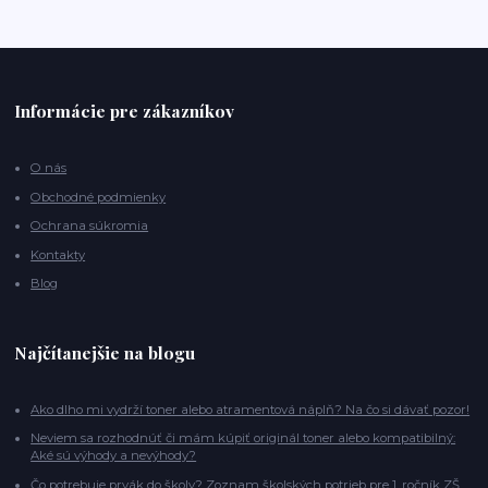
Informácie pre zákazníkov
O nás
Obchodné podmienky
Ochrana súkromia
Kontakty
Blog
Najčítanejšie na blogu
Ako dlho mi vydrží toner alebo atramentová náplň? Na čo si dávať pozor!
Neviem sa rozhodnúť či mám kúpiť originál toner alebo kompatibilný:
Aké sú výhody a nevýhody?
Čo potrebuje prvák do školy? Zoznam školských potrieb pre 1. ročník ZŠ