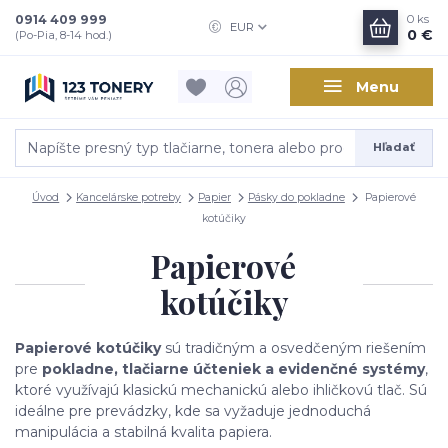
0914 409 999
0
ks
EUR
0 €
(Po-Pia, 8-14 hod.)
Menu
Hľadať
Úvod
Kancelárske potreby
Papier
Pásky do pokladne
Papierové
kotúčiky
Papierové
kotúčiky
Papierové kotúčiky
sú tradičným a osvedčeným riešením
pre
pokladne, tlačiarne účteniek a evidenčné systémy
,
ktoré využívajú klasickú mechanickú alebo ihličkovú tlač. Sú
ideálne pre prevádzky, kde sa vyžaduje jednoduchá
manipulácia a stabilná kvalita papiera.