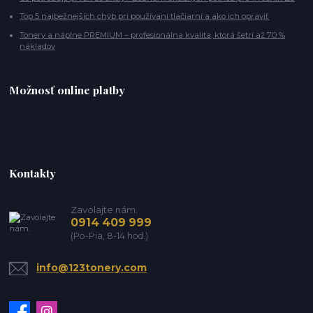
Top 5 najbežnejších chýb pri používaní tlačiarní a ako ich opraviť
Tonery a náplne PREMIUM – profesionálna kvalita, ktorá šetrí až 70 %
nákladov
Možnosť online platby
Kontakty
Zavolajte nám.
0914 409 999
(Po-Pia, 8-14 hod.)
info@123tonery.com