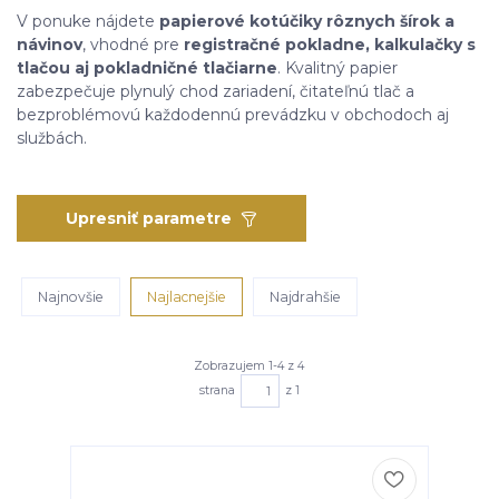
V ponuke nájdete
papierové kotúčiky rôznych šírok a
návinov
, vhodné pre
registračné pokladne, kalkulačky s
tlačou aj pokladničné tlačiarne
. Kvalitný papier
zabezpečuje plynulý chod zariadení, čitateľnú tlač a
bezproblémovú každodennú prevádzku v obchodoch aj
službách.
Upresniť parametre
Najnovšie
Najlacnejšie
Najdrahšie
Zobrazujem 1-4 z 4
strana
z 1