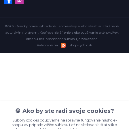
© 2025 Všetky práva vyhradené. Tento e-shop a jeho obsah sú chránené
autorskými právami. Kopírovanie, šírenie alebo používanie akéhokoľvek
obsahu bez písomného súhlasu je zakázané.
Vytvorené na
Eshop-rychlo.sk
🍪 Ako by ste radi svoje cookies?
Súbory cookies používame na správne fungovanie nášho e-
shopu av prípade vášho súhlasu tiež na sledovanie štatistík o