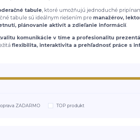
oderačné tabule
, ktoré umožňujú jednoduché pripína
né tabule sú ideálnym riešením pre
manažérov, lekto
tnutí, plánovanie aktivít a zdieľanie informácií
.
kvalitu komunikácie v tíme a profesionalitu prezentá
ležitá
flexibilita, interaktivita a prehľadnosť práce s 
oprava ZADARMO
TOP produkt