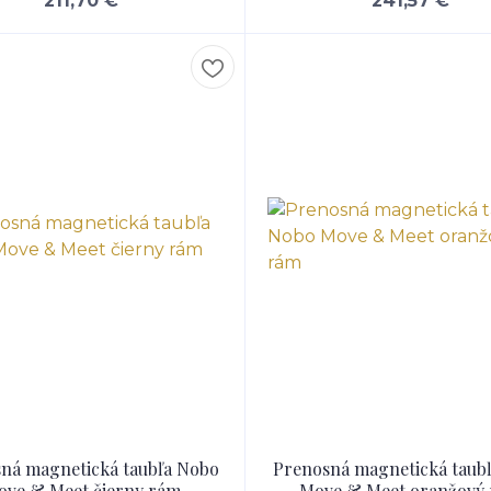
211,70 €
241,57 €
ná magnetická taubľa Nobo
Prenosná magnetická taub
ve & Meet čierny rám
Move & Meet oranžový