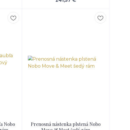
241,57 €
ľa Nobo
Prenosná nástenka plstená Nobo
 rám
Move & Meet šedý rám