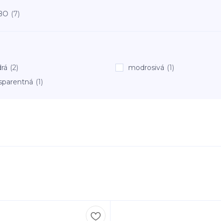
BO
(7)
rá
(2)
modrosivá
(1)
sparentná
(1)