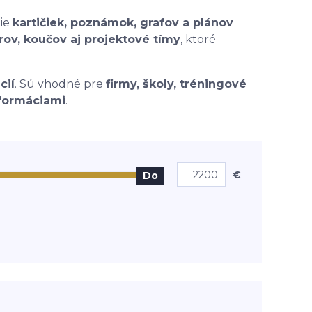
nie
kartičiek, poznámok, grafov a plánov
rov, koučov aj projektové tímy
, ktoré
cií
. Sú vhodné pre
firmy, školy, tréningové
informáciami
.
€
Do