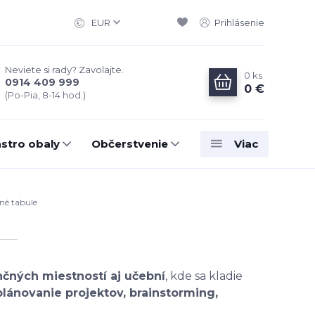
EUR
Prihlásenie
Neviete si rady? Zavolajte.
0
ks
0914 409 999
0 €
(Po-Pia, 8-14 hod.)
stro obaly
Občerstvenie
Viac
é tabule
nčných miestností aj učební
, kde sa kladie
plánovanie projektov, brainstorming,