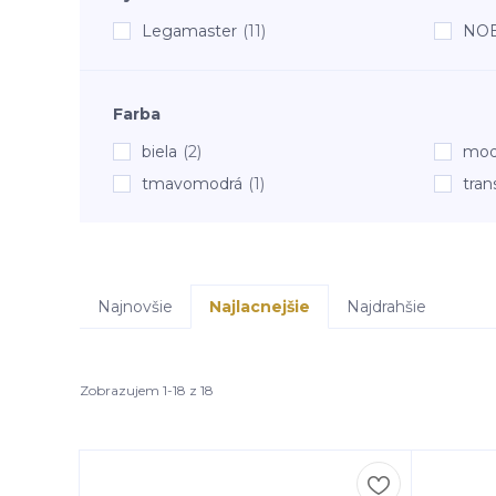
Legamaster
(11)
NO
Farba
biela
(2)
mod
tmavomodrá
(1)
tran
Najnovšie
Najlacnejšie
Najdrahšie
Zobrazujem 1-18 z 18