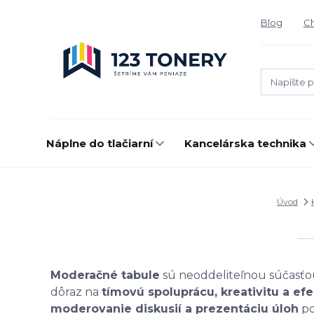
Blog
Ch
Náplne do tlačiarní
Kancelárska technika
Úvod
Moderačné tabule
sú neoddeliteľnou súčasť
dôraz na
tímovú spoluprácu, kreativitu a ef
moderovanie diskusií a prezentáciu úloh
po