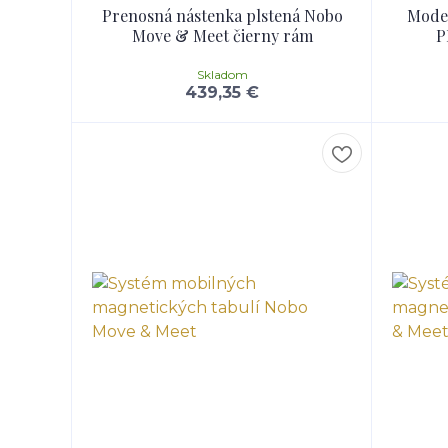
Prenosná nástenka plstená Nobo
Moder
Move & Meet čierny rám
P
Skladom
439,35 €