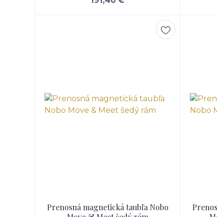
191,40 €
Prenosná magnetická taubľa Nobo
Prenos
Move & Meet šedý rám
Mo