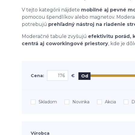
V tejto kategórii nájdete
mobilné aj pevné m
pomocou špendlíkov alebo magnetov. Moderač
potrebujú
prehľadný nástroj na riadenie stre
Moderačné tabule zvyšujú
efektivitu porád, 
centrá aj coworkingové priestory
, kde je dô
Cena:
€
Od
Skladom
Novinka
Akcia
D
Výrobca