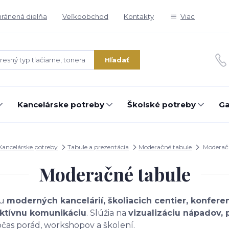
ránená dielňa
Veľkoobchod
Kontakty
Viac
Hľadať
Kancelárske potreby
Školské potreby
Ga
Kancelárske potreby
Tabule a prezentácia
Moderačné tabule
Moderačn
Moderačné tabule
ou
moderných kancelárií, školiacich centier, konfere
ektívnu komunikáciu
. Slúžia na
vizualizáciu nápadov, 
čas porád, workshopov a školení.