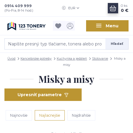
0914 409 999
0
ks
EUR
0 €
(Po-Pia, 8-14 hod.)
Menu
Hľadať
Úvod
Kancelárske potreby
Kuchynka a jedáleň
Stolovanie
Misky a
misy
Misky a misy
Upresniť parametre
Najnovšie
Najlacnejšie
Najdrahšie