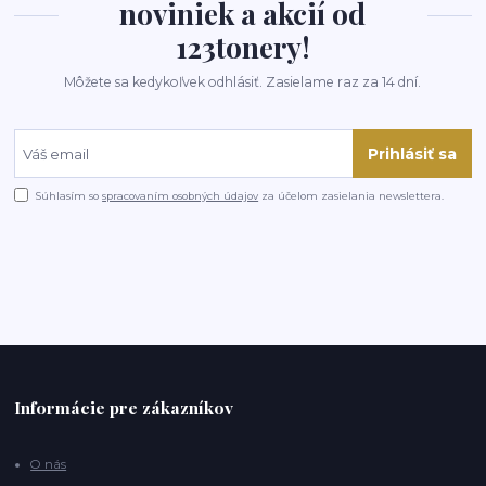
noviniek a akcií od
123tonery!
Môžete sa kedykoľvek odhlásiť. Zasielame raz za 14 dní.
Prihlásiť sa
Súhlasím so
spracovaním osobných údajov
za účelom zasielania newslettera.
Informácie pre zákazníkov
O nás