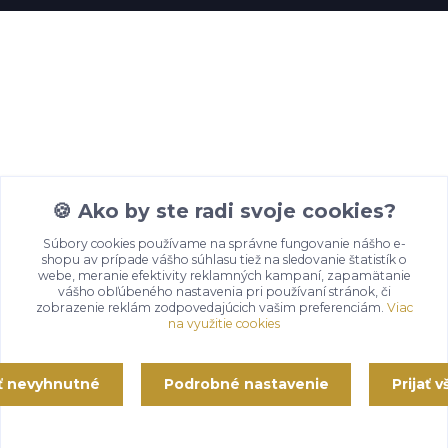
🍪 Ako by ste radi svoje cookies?
Súbory cookies používame na správne fungovanie nášho e-
shopu av prípade vášho súhlasu tiež na sledovanie štatistík o
webe, meranie efektivity reklamných kampaní, zapamätanie
vášho obľúbeného nastavenia pri používaní stránok, či
zobrazenie reklám zodpovedajúcich vašim preferenciám.
Viac
na využitie cookies
ať nevyhnutné
Podrobné nastavenie
Prijať 