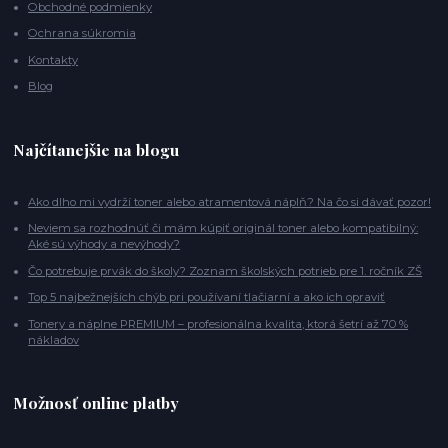
Obchodné podmienky
Ochrana súkromia
Kontakty
Blog
Najčítanejšie na blogu
Ako dlho mi vydrží toner alebo atramentová náplň? Na čo si dávať pozor!
Neviem sa rozhodnúť či mám kúpiť originál toner alebo kompatibilný:
Aké sú výhody a nevýhody?
Čo potrebuje prvák do školy? Zoznam školských potrieb pre 1. ročník ZŠ
Top 5 najbežnejších chýb pri používaní tlačiarní a ako ich opraviť
Tonery a náplne PREMIUM – profesionálna kvalita, ktorá šetrí až 70 %
nákladov
Možnosť online platby