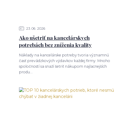
23
06
2026
Ako ušetriť na kancelárskych
potrebách bez zníženia kvality
Náklady na kancelárske potreby tvoria významnú
časť prevádzkových výdavkov každej firmy. Mnoho
spoločností sa snaží šetriť nákupom najlacnejších
produ...