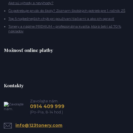
Aké sú výhody a nevýhody?
Čo potrebuje prvák do školy? Zoznam školských potrieb pre 1. ročník ZŠ
Top 5 najbežnejších chýb pri používaní tlačiarní a ako ich opraviť
Tonery a náplne PREMIUM – profesionálna kvalita, ktorá šetrí až 70 %
nákladov
Možnosť online platby
Kontakty
Zavolajte nám.
0914 409 999
(Po-Pia, 8-14 hod.)
info@123tonery.com