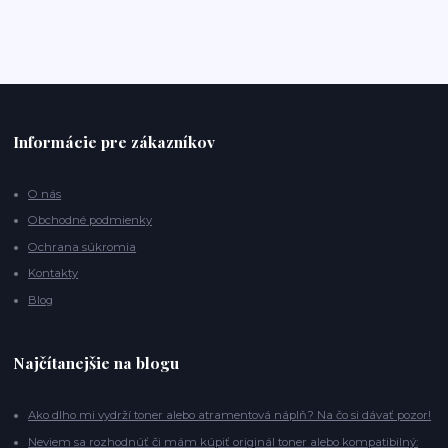
Informácie pre zákazníkov
O nás
Obchodné podmienky
Ochrana súkromia
Kontakty
Blog
Najčítanejšie na blogu
Ako dlho mi vydrží toner alebo atramentová náplň? Na čo si dávať pozor!
Neviem sa rozhodnúť či mám kúpiť originál toner alebo kompatibilný: