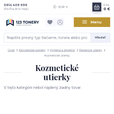
0914 409 999
0
ks
EUR
0 €
(Po-Pia, 8-14 hod.)
Menu
Hľadať
Úvod
Kancelárske potreby
Hygiena a drogéria
Papierové utierky
Kozmetické utierky
Kozmetické
utierky
V tejto kategórii nebol nájdený žiadny tovar.