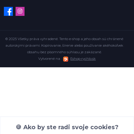
© 2025 Všetky práva vyhradené. Tento e-shop a jeho obsah sú chránené
autorskými právami. Kopírovanie, šírenie alebo používanie akéhokoľvek
obsahu bez písomného súhlasu je zakázané.
Vytvorené na
Eshop-rychlo.sk
🍪 Ako by ste radi svoje cookies?