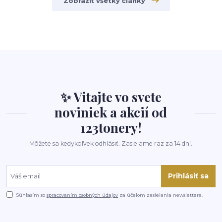
Zobraziť všetky články
✨ Vitajte vo svete
noviniek a akcií od
123tonery!
Môžete sa kedykoľvek odhlásiť. Zasielame raz za 14 dní.
Prihlásiť sa
Súhlasím so
spracovaním osobných údajov
za účelom zasielania newslettera.